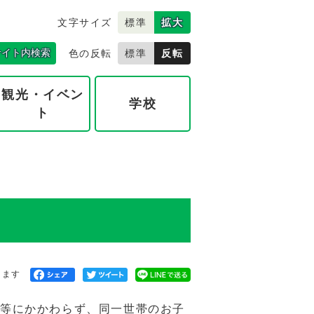
文字サイズ
標準
拡大
サイト内検索
色の反転
標準
反転
観光・イベン
学校
ト
きます
等にかかわらず、同一世帯のお子