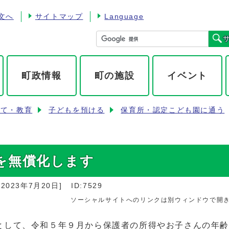
文へ
サイトマップ
Language
町政情報
町の施設
イベント
育て・教育
子どもを預ける
保育所・認定こども園に通う
を無償化します
：
2023年7月20日
]
ID:7529
ソーシャルサイトへのリンクは別ウィンドウで開
して、令和５年９月から保護者の所得やお子さんの年齢