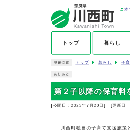
本
トップ
暮らし
トップ
暮らし
子
現在位置
あしあと
第２子以降の保育料
[公開日：
2023年7月20日
]
[更新日
川西町独自の子育て支援施策と