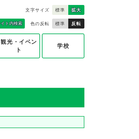
文字サイズ
標準
拡大
サイト内検索
色の反転
標準
反転
観光・イベン
学校
ト