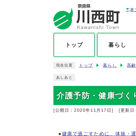
本
トップ
暮らし
トップ
暮らし
高
現在位置
あしあと
介護予防・健康づく
[公開日：
2020年11月17日
]
[更新日
●
健康で過ごすために、体操・