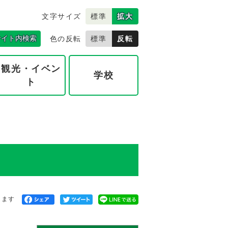
文字サイズ
標準
拡大
サイト内検索
色の反転
標準
反転
観光・イベン
学校
ト
きます