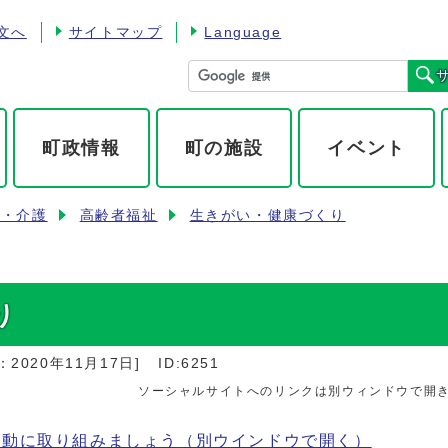
文へ
サイトマップ
Language
町政情報
町の施設
イベント
齢・介護
高齢者福祉
生きがい・健康づくり
り
：
2020年11月17日
]
ID:6251
ソーシャルサイトへのリンクは別ウィンドウで開
運動に取り組みましょう
（別ウインドウで開く）