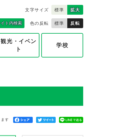
文字サイズ
標準
拡大
サイト内検索
色の反転
標準
反転
観光・イベン
学校
ト
きます