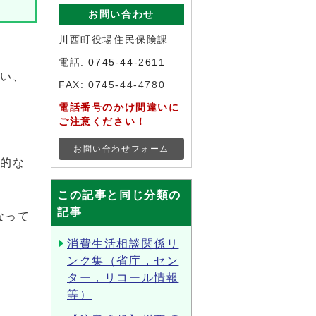
お問い合わせ
川西町役場住民保険課
電話:
0745-44-2611
誘い、
FAX: 0745-44-4780
電話番号のかけ間違いに
ご注意ください！
お問い合わせフォーム
方的な
この記事と同じ分類の
記事
なって
消費生活相談関係リ
ンク集（省庁，セン
ター，リコール情報
等）