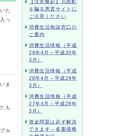
【注意喚起】川西町
を騙る悪質サイトに
ていた
ご注意ください
が入っ
消費生活相談窓口の
ご案内
消費生活情報（平成
29年4月～平成30年
3月）
消費生活情報（平成
28年4月～平成29年
ていま
3月）
消費生活情報（平成
27年4月～平成28年
したも
3月）
借金問題は必ず解決
できます～多重債務
ラブル