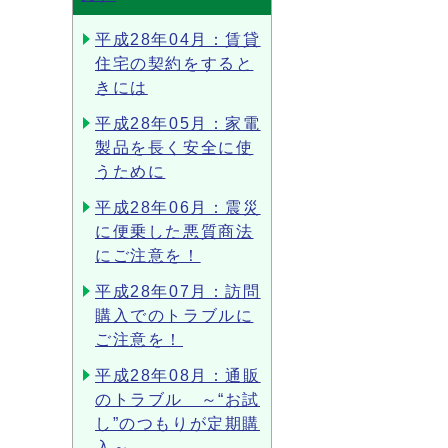
平成28年04月：賃貸
住宅の契約をすると
きには
平成28年05月：家電
製品を長く安全に使
うために
平成28年06月：震災
に便乗した悪質商法
にご注意を！
平成28年07月：訪問
購入でのトラブルに
ご注意を！
平成28年08月：通販
のトラブル ～“お試
し”のつもりが定期購
入～