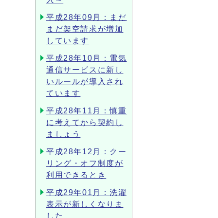
平成28年09月：まだ
まだ架空請求が増加
しています
平成28年10月：電気
通信サービスに新し
いルールが導入され
ています
平成28年11月：慎重
に考えてから契約し
ましょう
平成28年12月：クー
リング・オフ制度が
利用できるとき
平成29年01月：洗濯
表示が新しくなりま
した