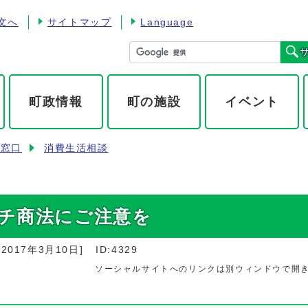
文へ
サイトマップ
Language
町政情報
町の施設
イベント
談窓口
消費生活相談
ルチ商法にご注意を
：
2017年3月10日
]
ID:4329
ソーシャルサイトへのリンクは別ウィンドウで開