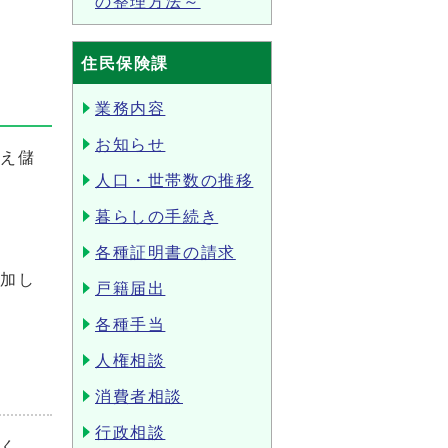
の整理方法～
住民保険課
業務内容
お知らせ
らえ儲
人口・世帯数の推移
暮らしの手続き
各種証明書の請求
参加し
戸籍届出
各種手当
人権相談
消費者相談
行政相談
くく、