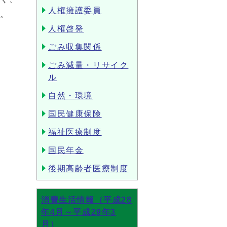
人権擁護委員
す。
人権啓発
ごみ収集関係
ごみ減量・リサイク
ル
自然・環境
国民健康保険
福祉医療制度
国民年金
後期高齢者医療制度
消費生活情報（平成28
年4月～平成29年3
月）