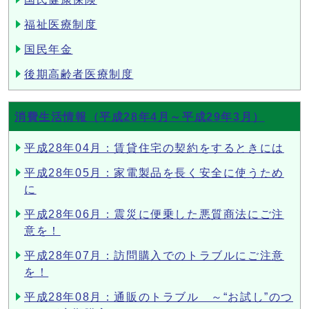
福祉医療制度
国民年金
後期高齢者医療制度
消費生活情報（平成28年4月～平成29年3月）
平成28年04月：賃貸住宅の契約をするときには
平成28年05月：家電製品を長く安全に使うため
に
平成28年06月：震災に便乗した悪質商法にご注
意を！
平成28年07月：訪問購入でのトラブルにご注意
を！
平成28年08月：通販のトラブル ～“お試し”のつ