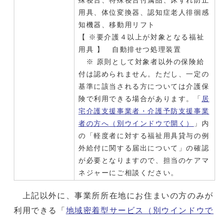
殊寝台、特殊寝台付属品、床ずれ防止
用具、体位変換器、認知症老人徘徊感
知機器、移動用リフト
【 ※要介護４以上が対象となる福祉
用具 】 自動排せつ処理装置
※ 原則として対象者以外の保険給
付は認められません。ただし、一定の
基準に該当される方については介護保
険で利用できる場合があります。「
居
宅介護支援事業者・介護予防支援事業
者の方へ
（別ウインドウで開く）
」内
の「軽度者に対する福祉用具貸与の例
外給付に関する届出について」の確認
が必要となりますので、担当のケアマ
ネジャーにご相談ください。
上記以外に、事業所所在地にお住まいの方のみが
利用できる「
地域密着型サービス
（別ウインドウで