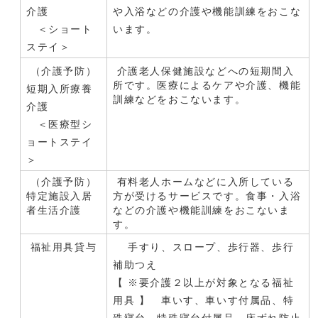
介護
や入浴などの介護や機能訓練をおこな
＜ショート
います。
ステイ＞
（介護予防）
介護老人保健施設などへの短期間入
所です。医療によるケアや介護、機能
短期入所療養
訓練などをおこないます。
介護
＜医療型シ
ョートステイ
＞
（介護予防）
有料老人ホームなどに入所している
特定施設入居
方が受けるサービスです。食事・入浴
者生活介護
などの介護や機能訓練をおこないま
す。
福祉用具貸与
手すり、スロープ、歩行器、歩行
補助つえ
【 ※要介護２以上が対象となる福祉
用具 】 車いす、車いす付属品、特