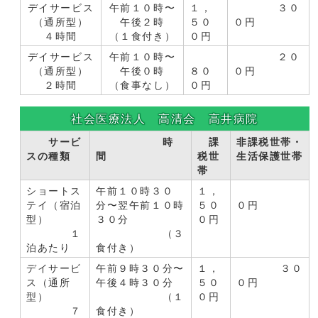
デイサービス
午前１０時〜
１，
３０
（通所型）
午後２時
５０
０円
４時間
（１食付き）
０円
デイサービス
午前１０時〜
２０
（通所型）
午後０時
８０
０円
２時間
（食事なし）
０円
社会医療法人 高清会 高井病院
サービ
時
課
非課税世帯・
スの種類
間
税世
生活保護世帯
帯
ショートス
午前１０時３０
１，
テイ（宿泊
分〜翌午前１０時
５０
０円
型）
３０分
０円
１
（３
泊あたり
食付き）
デイサービ
午前９時３０分〜
１，
３０
ス（通所
午後４時３０分
５０
０円
型）
（１
０円
７
食付き）