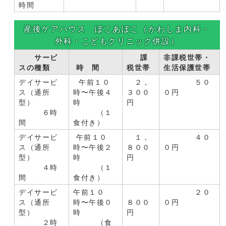
時間
産後ケアハウス ぽこあぽこ（かわしま内科・
外科・こどもクリニック併設）
サービ
課
非課税世帯・
スの種類
時 間
税世帯
生活保護世帯
デイサービ
午前１０
２，
５０
ス（通所
時〜午後４
３００
０円
型）
時
円
６時
（１
間
食付き）
デイサービ
午前１０
１，
４０
ス（通所
時〜午後２
８００
０円
型）
時
円
４時
（１
間
食付き）
デイサービ
午前１０
２０
ス（通所
時〜午後０
８００
０円
型）
時
円
２時
（食