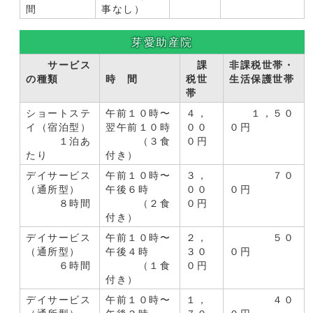
間
事なし）
芽愛助産院
サービス
課
非課税世帯・
の種類
時 間
税世
生活保護世帯
帯
ショートステ
午前１０時〜
４，
１，５０
イ（宿泊型）
翌午前１０時
００
０円
１泊あ
（３食
０円
たり
付き）
デイサービス
午前１０時〜
３，
７０
（通所型）
午後６時
００
０円
８時間
（２食
０円
付き）
デイサービス
午前１０時〜
２，
５０
（通所型）
午後４時
３０
０円
６時間
（１食
０円
付き）
デイサービス
午前１０時〜
１，
４０