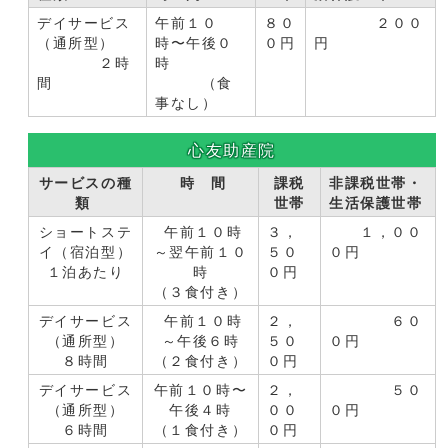
デイサービス
午前１０
８０
２００
（通所型）
時〜午後０
０円
円
２時
時
間
（食
事なし）
心友助産院
サービスの種
時 間
課税
非課税世帯・
類
世帯
生活保護世帯
ショートステ
午前１０時
３，
１，００
イ（宿泊型）
～翌午前１０
５０
０円
１泊あたり
時
０円
（３食付き）
デイサービス
午前１０時
２，
６０
（通所型）
～午後６時
５０
０円
８時間
（２食付き）
０円
デイサービス
午前１０時〜
２，
５０
（通所型）
午後４時
００
０円
６時間
（１食付き）
０円