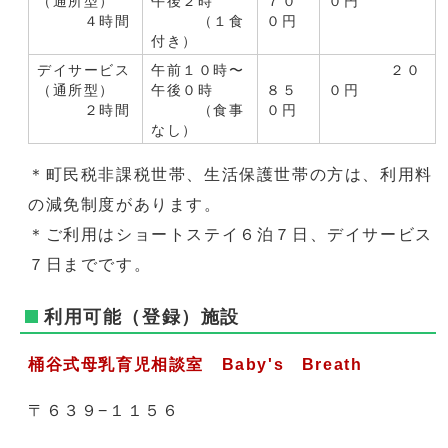
（通所型）
午後２時
７０
０円
４時間
（１食
０円
付き）
デイサービス
午前１０時〜
２０
（通所型）
午後０時
８５
０円
２時間
（食事
０円
なし）
＊町民税非課税世帯、生活保護世帯の方は、利用料
の減免制度があります。
＊ご利用はショートステイ６泊７日、デイサービス
７日までです。
利用可能（登録）施設
桶谷式母乳育児相談室
Baby's Breath
〒６３９−１１５６