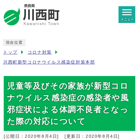
メニュー
現在位置
トップ
コロナ対策
川西町新型コロナウイルス感染症対策本部
児童等及びその家族が新型コロ
ナウイルス感染症の感染者や風
邪症状による体調不良者となっ
た際の対応について
[公開日：
2020年8月4日
]
[更新日：
2020年8月4日
]