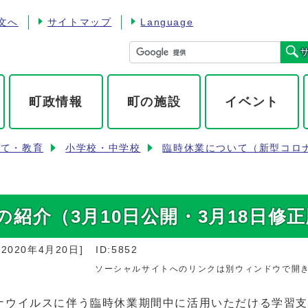
文へ
サイトマップ
Language
町政情報
町の施設
イベント
育て・教育
小学校・中学校
臨時休業について（新型コロ
紹介（3月10日公開・3月18日修
：
2020年4月20日
]
ID:5852
ソーシャルサイトへのリンクは別ウィンドウで開
ナウイルスに伴う臨時休業期間中に活用いただける学習