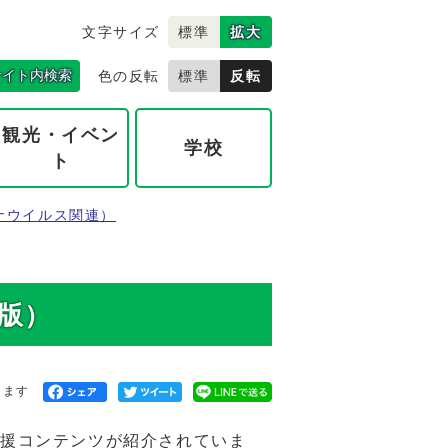
文字サイズ
標準
拡大
サイト内検索
色の反転
標準
反転
観光・イベン
学校
ト
ナウイルス関連）
正版）
きます
支援コンテンツが紹介されていま