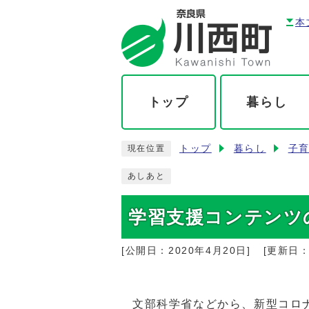
本
トップ
暮らし
トップ
暮らし
子
現在位置
あしあと
学習支援コンテンツの
[公開日：
2020年4月20日
]
[更新日
文部科学省などから、新型コロ