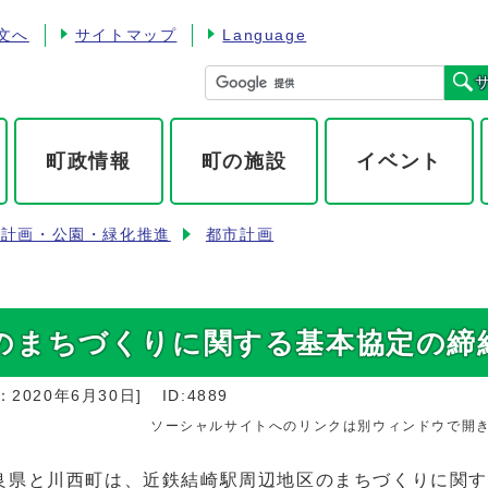
文へ
サイトマップ
Language
町政情報
町の施設
イベント
市計画・公園・緑化推進
都市計画
のまちづくりに関する基本協定の締
：
2020年6月30日
]
ID:4889
ソーシャルサイトへのリンクは別ウィンドウで開
県と川西町は、近鉄結崎駅周辺地区のまちづくりに関す