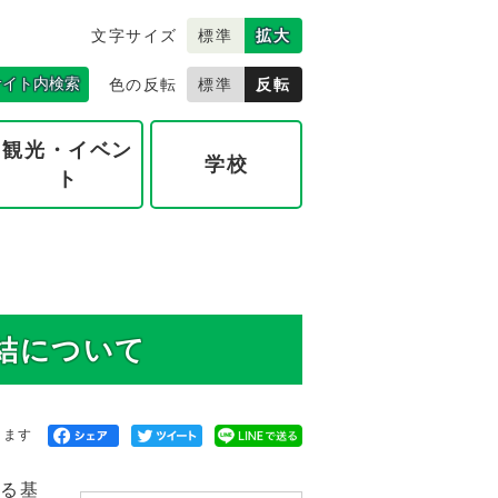
文字サイズ
標準
拡大
サイト内検索
色の反転
標準
反転
観光・イベン
学校
ト
結について
きます
る基