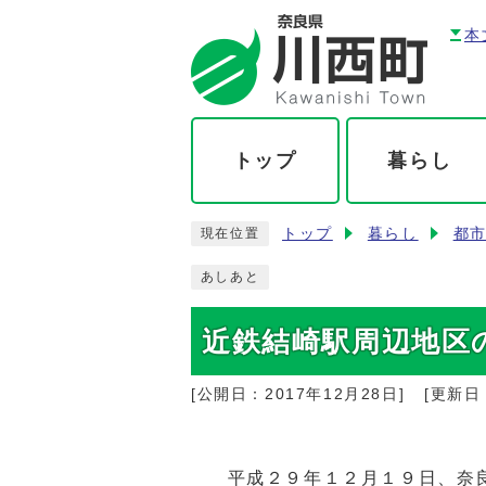
本
トップ
暮らし
トップ
暮らし
都
現在位置
あしあと
近鉄結崎駅周辺地区
[公開日：
2017年12月28日
]
[更新日
平成２９年１２月１９日、奈良