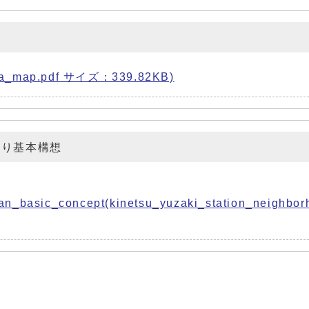
_map.pdf サイズ：339.82KB)
くり基本構想
lan_basic_concept(kinetsu_yuzaki_station_neighbor