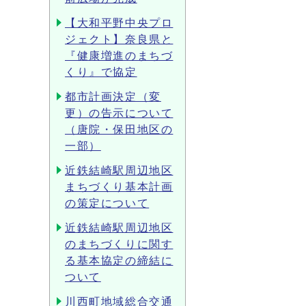
【大和平野中央プロ
ジェクト】奈良県と
『健康増進のまちづ
くり』で協定
都市計画決定（変
更）の告示について
（唐院・保田地区の
一部）
近鉄結崎駅周辺地区
まちづくり基本計画
の策定について
近鉄結崎駅周辺地区
のまちづくりに関す
る基本協定の締結に
ついて
川西町地域総合交通