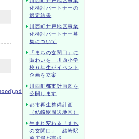
川西町井戸地区事業
化検討パートナーの
選定結果
川西町井戸地区事業
化検討パートナー募
集について
「まちの玄関口」に
賑わいを 川西小学
校６年生がイベント
企画を立案
川西町都市計画図を
hood).pdf
公開します
都市再生整備計画
（結崎駅周辺地区）
生まれ変わる「まち
の玄関口」 結崎駅
前広場が完成