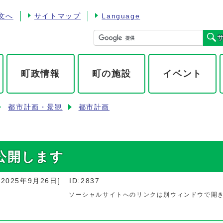
文へ
サイトマップ
Language
町政情報
町の施設
イベント
都市計画・景観
都市計画
公開します
：
2025年9月26日
]
ID:2837
ソーシャルサイトへのリンクは別ウィンドウで開