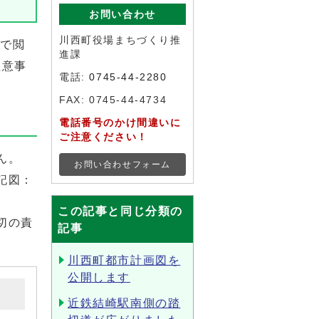
お問い合わせ
川西町役場まちづくり推
課で閲
進課
注意事
電話:
0745-44-2280
FAX: 0745-44-4734
電話番号のかけ間違いに
ご注意ください！
ん。
お問い合わせフォーム
記図：
この記事と同じ分類の
切の責
記事
川西町都市計画図を
公開します
近鉄結崎駅南側の踏