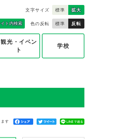
文字サイズ
標準
拡大
サイト内検索
色の反転
標準
反転
観光・イベン
学校
ト
きます