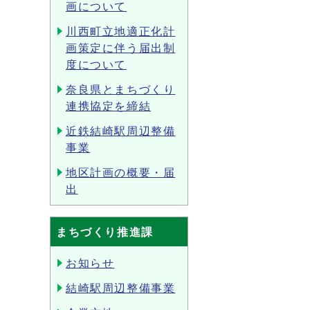
画について
川西町立地適正化計
画策定に伴う届出制
度について
奈良県とまちづくり
連携協定を締結
近鉄結崎駅周辺整備
事業
地区計画の概要・届
出
まちづくり推進課
お知らせ
結崎駅周辺整備事業