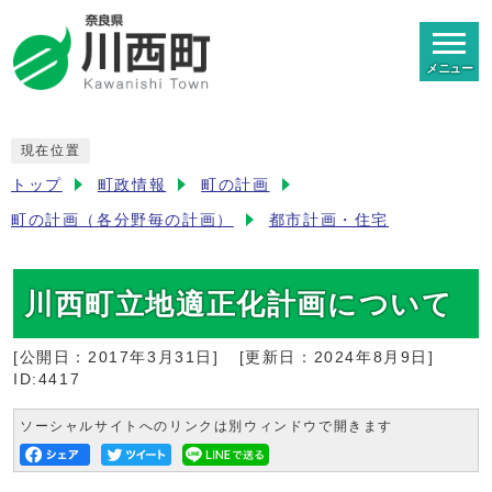
メニュー
現在位置
トップ
町政情報
町の計画
町の計画（各分野毎の計画）
都市計画・住宅
川西町立地適正化計画について
[公開日：
2017年3月31日
]
[更新日：
2024年8月9日
]
ID:4417
ソーシャルサイトへのリンクは別ウィンドウで開きます