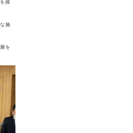
康を維
うな施
ー層を