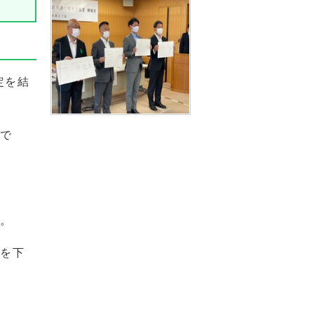
定を結
ので
た。
」を下