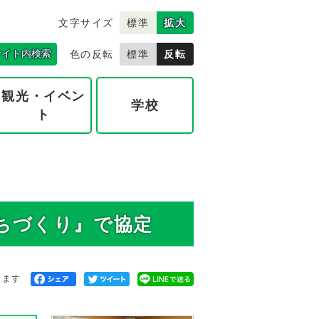
文字サイズ
標準
拡大
サイト内検索
色の反転
標準
反転
観光・イベン
学校
ト
ちづくり』で協定
きます