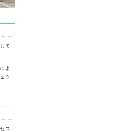
足して
とによ
ジェク
クセス