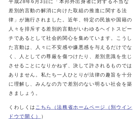
平成28年6月3日に「本邦外出身者に対する不当な
差別的言動の解消に向けた取組の推進に関する法
律」が施行されました。近年、特定の民族や国籍の
人々を排斥する差別的言動がいわゆるヘイトスピー
チであるとして社会的関心を集めています。こうし
た言動は、人々に不安感や嫌悪感を与えるだけでな
く、人としての尊厳を傷つけたり、差別意識を生じ
させることになりかねず、決して許されるものでは
ありません。私たち一人ひとりが法律の趣旨を十分
に理解し、みんなの力で差別のない明るい社会を築
きましょう。
くわしくは
こちら（法務省ホームページ
（別ウイン
ドウで開く）
）