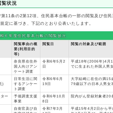
閲覧状況
び第11条の2第12項、住民基本台帳の一部の閲覧及び住
の規定に基づき、下記のとおり公表いたします。
和６年度住民基本台帳の閲覧状況
閲覧事由の概
閲覧日
閲覧の対象及び範囲
要(利用目的
等)
奈良県在住外
令和6年5月2
平成18年(2006年)4月
国人向けアン
日
でに生まれた外国人男女
ケート調査
日常生活に関
令和6年6月
大字結崎に在住の満15
託)
するアンケー
19日
79歳以下の日本人男女3
ト調査
ンター
予後調査支援
令和6年10月
院内がん登録対象者20
事業
8日
自衛官及び自
令和7年3月
平成15年4月2日から平