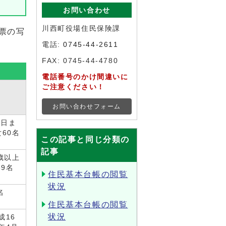
お問い合わせ
川西町役場住民保険課
民票の写
電話:
0745-44-2611
FAX: 0745-44-4780
電話番号のかけ間違いに
ご注意ください！
お問い合わせフォーム
1日ま
60名
この記事と同じ分類の
記事
歳以上
9名
住民基本台帳の閲覧
状況
名
住民基本台帳の閲覧
状況
成16