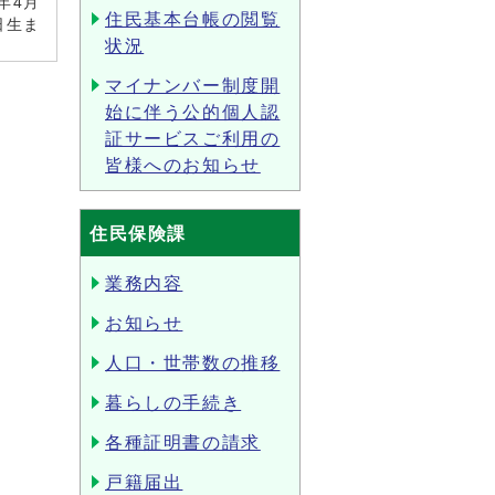
年4月
住民基本台帳の閲覧
日生ま
状況
マイナンバー制度開
始に伴う公的個人認
証サービスご利用の
皆様へのお知らせ
住民保険課
業務内容
お知らせ
人口・世帯数の推移
暮らしの手続き
各種証明書の請求
戸籍届出