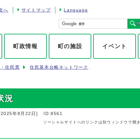
文へ
サイトマップ
Language
町政情報
町の施設
イベント
籍・住民票
住民基本台帳ネットワーク
状況
：
2025年8月22日
]
ID:8561
ソーシャルサイトへのリンクは別ウィンドウで開