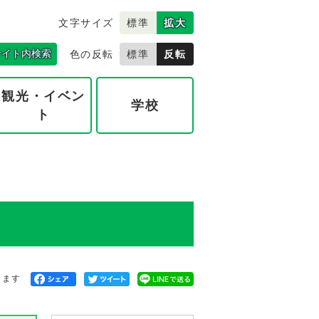
文字サイズ
標準
拡大
サイト内検索
色の反転
標準
反転
観光・イベン
学校
ト
きます