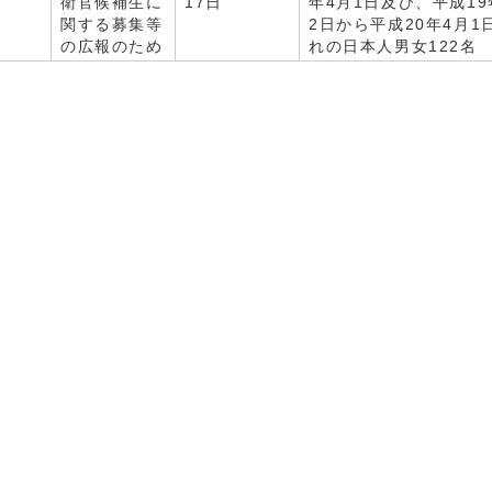
衛官候補生に
17日
年4月1日及び、平成19
関する募集等
2日から平成20年4月1
の広報のため
れの日本人男女122名