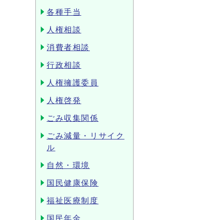
各種手当
人権相談
消費者相談
行政相談
人権擁護委員
人権啓発
ごみ収集関係
ごみ減量・リサイク
ル
自然・環境
国民健康保険
福祉医療制度
国民年金