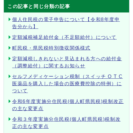
この記事と同じ分類の記事
個人住民税の電子申告について【令和8年度申
告分から】
定額減税補足給付金（不足額給付）について
町民税・県民税特別徴収関係様式
定額減税しきれないと見込まれる方への給付金
（調整給付）に関するお知らせ
セルフメディケーション税制（スイッチ O T C
医薬品を購入した場合の医療費控除の特例）に
ついて
令和6年度実施分住民税(個人町県民税)税制改正
の主な変更点
令和３年度実施分住民税(個人町県民税)税制改
正の主な変更点