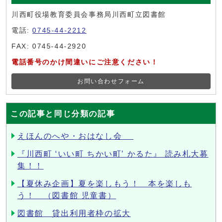
川西町役場教育委員会事務局川西町立図書館
電話:
0745-44-2212
FAX: 0745-44-2920
電話番号のかけ間違いにご注意ください！
お問い合わせフォーム
この記事と同じ分類の記事
えほんのへや・おはなし会
『川西町 ‘いい町 ちかい町’ かるた』 読み札大募
集！！
【夏休み企画】夏を楽しもう！ 本を楽しも
う！ （図書館 児童書）
図書館 貸出利用者枠の拡大