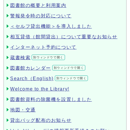
図書館の概要と利用案内
警報発令時の対応について
＜セルフ貸出機能＞を導入しました
相互貸借（館間貸出）について重要なお知らせ
インターネット予約について
蔵書検索
別ウィンドウで開く
図書館カレンダー
別ウィンドウで開く
Search（English)
別ウィンドウで開く
Welcome to the Library!
図書館資料の除菌機を設置しました
地図・交通
貸出バッグ配布のお知らせ