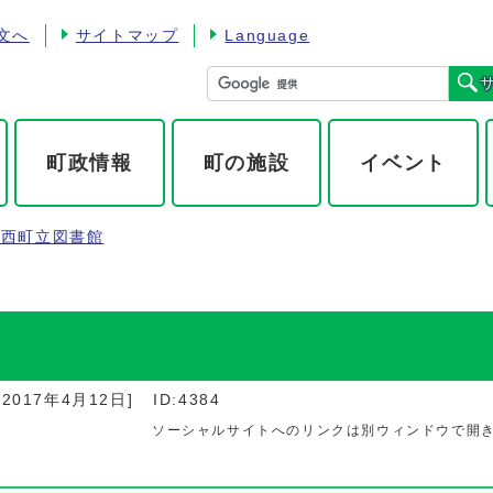
文へ
サイトマップ
Language
町政情報
町の施設
イベント
川西町立図書館
：
2017年4月12日
]
ID:4384
ソーシャルサイトへのリンクは別ウィンドウで開