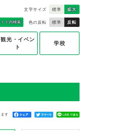
文字サイズ
標準
拡大
サイト内検索
色の反転
標準
反転
観光・イベン
学校
ト
きます