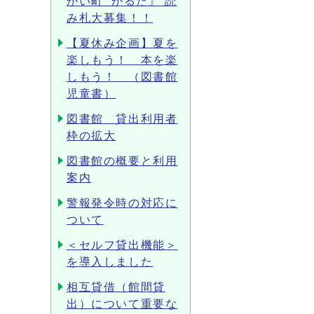
かい町’ かるた』 読
み札大募集！！
【夏休み企画】夏を
楽しもう！ 本を楽
しもう！ （図書館
児童書）
図書館 貸出利用者
枠の拡大
図書館の概要と利用
案内
警報発令時の対応に
ついて
＜セルフ貸出機能＞
を導入しました
相互貸借（館間貸
出）について重要な