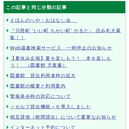
この記事と同じ分類の記事
えほんのへや・おはなし会
『川西町 ‘いい町 ちかい町’ かるた』 読み札大募
集！！
Web蔵書検索サービス 一時停止のお知らせ
【夏休み企画】夏を楽しもう！ 本を楽しも
う！ （図書館 児童書）
図書館 貸出利用者枠の拡大
図書館の概要と利用案内
警報発令時の対応について
＜セルフ貸出機能＞を導入しました
相互貸借（館間貸出）について重要なお知らせ
インターネット予約について