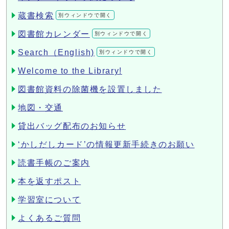
蔵書検索
別ウィンドウで開く
図書館カレンダー
別ウィンドウで開く
Search（English)
別ウィンドウで開く
Welcome to the Library!
図書館資料の除菌機を設置しました
地図・交通
貸出バッグ配布のお知らせ
‘かしだしカード’の情報更新手続きのお願い
読書手帳のご案内
本を返すポスト
学習室について
よくあるご質問