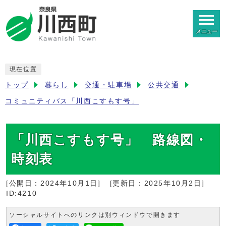
メニュー
現在位置
トップ
暮らし
交通・駐車場
公共交通
コミュニティバス「川西こすもす号」
「川西こすもす号」 路線図・
時刻表
[公開日：
2024年10月1日
]
[更新日：
2025年10月2日
]
ID:4210
ソーシャルサイトへのリンクは別ウィンドウで開きます