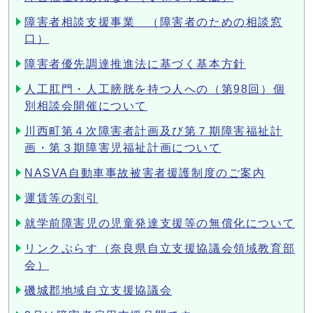
障害者相談支援事業 （障害者のための相談窓
口）
障害者優先調達推進法に基づく基本方針
人工肛門・人工膀胱を持つ人への（第98回）個
別相談会開催について
川西町第４次障害者計画及び第７期障害福祉計
画・第３期障害児福祉計画について
NASVA自動車事故被害者援護制度のご案内
運賃等の割引
就学前障害児の児童発達支援等の無償化について
リンクぷらす（奈良県自立支援協議会領域教育部
会）
磯城郡地域自立支援協議会