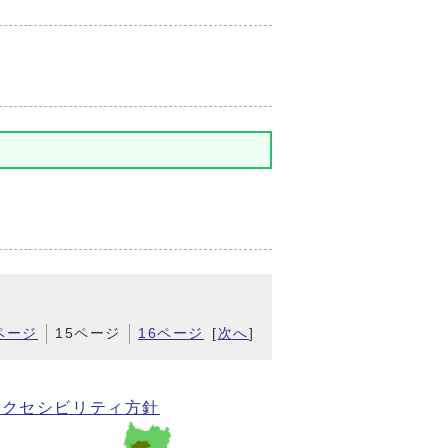
ページ
15ページ
16ページ
[
次へ
]
アクセシビリティ方針