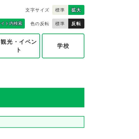
文字サイズ
標準
拡大
サイト内検索
色の反転
標準
反転
観光・イベン
学校
ト