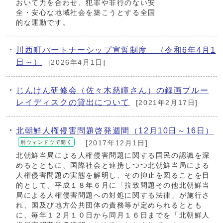
おいて力を合わせ、犯罪や非行のない安
全・安心な地域社会を築こうとする全国
的な運動です。
川西町パートナーシップ宣誓制度 （令和6年4月1
日～）
[2026年4月1日]
じんけん研修会（佐々木慈瞳さん）の録画ブルー
レイディスクの貸出について
[2021年2月17日]
北朝鮮人権侵害問題啓発週間（12月10日～16日）
別ウィンドウで開く
[2017年12月1日]
北朝鮮当局による人権侵害問題に関する国民の認識を深
めるとともに、国際社会と連携しつつ北朝鮮当局による
人権侵害問題の実態を解明し、その抑止を図ることを目
的として、平成１８年６月に「拉致問題その他北朝鮮当
局による人権侵害問題への対処に関する法律」が施行さ
れ、国及び地方公共団体の責務等が定められるととも
に、毎年１２月１０日から同月１６日までを「北朝鮮人