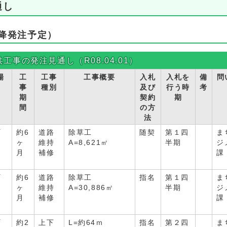
通し
降発注予定）
共工事の発注見通し（R08.04.01）
場
工
工事
工事概要
入札
入札を
備
問
事
種別
及び
行う時
考
期
契約
期
間
の方
法
町
約6
道路
除草工
随契
第１四
ま
ヶ
維持
A=8,621㎡
半期
ジ
月
補修
課
町
約6
道路
除草工
指名
第１四
ま
ヶ
維持
A=30,886㎡
半期
ジ
月
補修
課
町
約2
上下
L=約64ｍ
指名
第２四
ま