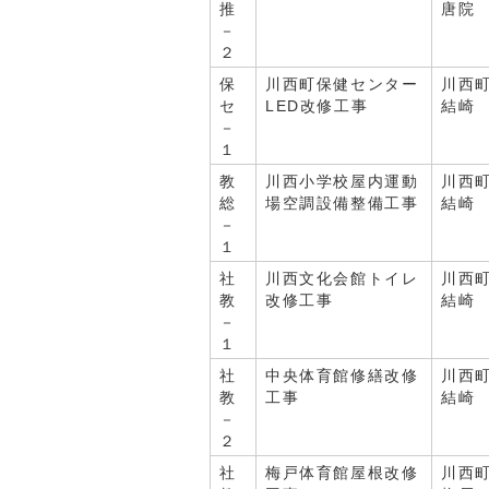
推
唐院
－
２
保
川西町保健センター
川西
セ
LED改修工事
結崎
－
１
教
川西小学校屋内運動
川西
総
場空調設備整備工事
結崎
－
１
社
川西文化会館トイレ
川西
教
改修工事
結崎
－
１
社
中央体育館修繕改修
川西
教
工事
結崎
－
２
社
梅戸体育館屋根改修
川西