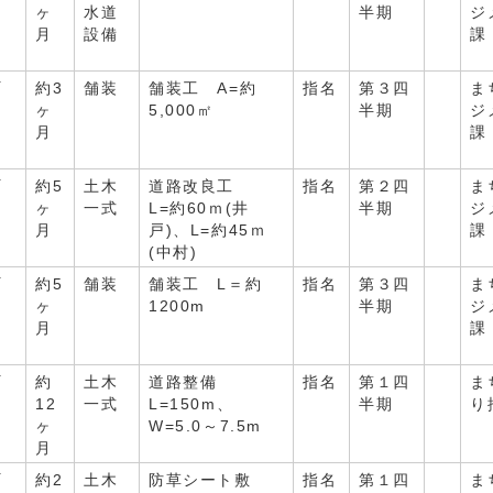
ヶ
水道
半期
ジ
月
設備
課
町
約3
舗装
舗装工 A=約
指名
第３四
ま
ヶ
5,000㎡
半期
ジ
月
課
町
約5
土木
道路改良工
指名
第２四
ま
ヶ
一式
L=約60ｍ(井
半期
ジ
、
月
戸)、L=約45ｍ
課
(中村)
町
約5
舗装
舗装工 L＝約
指名
第３四
ま
、
ヶ
1200m
半期
ジ
月
課
町
約
土木
道路整備
指名
第１四
ま
12
一式
L=150m、
半期
り
ヶ
W=5.0～7.5m
月
町
約2
土木
防草シート敷
指名
第１四
ま