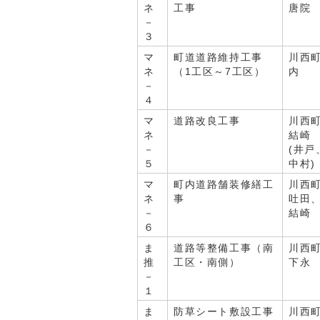
ネ
工事
唐院
－
３
マ
町道道路維持工事
川西
ネ
（1工区～7工区）
内
－
４
マ
道路改良工事
川西
ネ
結崎
－
(井戸
５
中村)
マ
町内道路舗装修繕工
川西
ネ
事
吐田
－
結崎
６
ま
道路等整備工事（南
川西
推
工区・南側）
下永
－
１
ま
防草シート敷設工事
川西