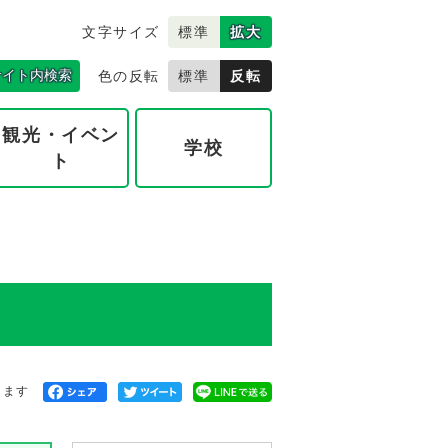
文字サイズ
標準
拡大
サイト内検索
色の反転
標準
反転
観光・イベン
学校
ト
きます