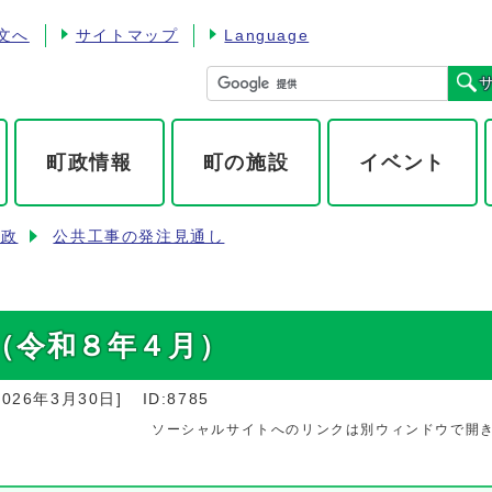
文へ
サイトマップ
Language
町政情報
町の施設
イベント
財政
公共工事の発注見通し
（令和８年４月）
2026年3月30日
]
ID:8785
ソーシャルサイトへのリンクは別ウィンドウで開