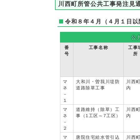
川西町所管公共工事発注見
令和８年４月（４月１日以
公
番
工事名称
工事
号
所
マ
大和川・曽我川堤防
川西
ネ
道路除草工事
内
－
１
マ
道路維持（除草）工
川西
ネ
事（1工区～7工区）
内
－
２
マ
唐院住宅給水管引込
川西