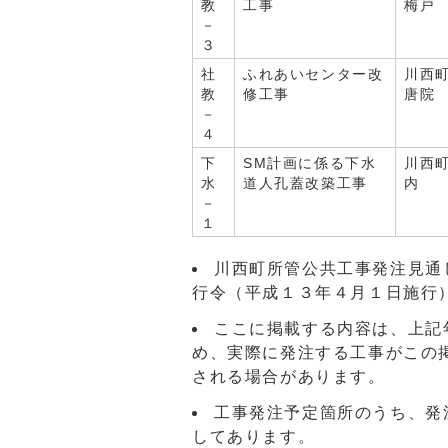
教
工事
梅戸
－
３
社
ふれあいセンター改
川西
教
修工事
唐院
－
４
下
SM計画に係る下水
川西
水
道人孔蓋改築工事
内
－
１
川西町所管公共工事発注見通
行令（平成１３年４月１日施行
ここに掲載する内容は、上記
め、実際に発注する工事がこの
される場合があります。
工事発注予定箇所のうち、発
してあります。