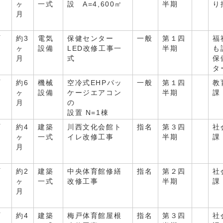
ヶ
一式
設 A=4,600㎡
半期
り
月
町
約3
電気
保健センター
一般
第１四
福
ヶ
設備
LED改修工事一
半期
も
月
式
保
タ
町
約6
機械
空冷式EHPパッ
一般
第１四
教
ヶ
設備
ケージエアコン
半期
課
月
の
設置 N=1棟
町
約4
建築
川西文化会館ト
指名
第３四
社
ヶ
一式
イレ改修工事
半期
課
月
町
約2
建築
中央体育館修繕
指名
第２四
社
ヶ
一式
改修工事
半期
課
月
町
約4
建築
梅戸体育館屋根
指名
第３四
社