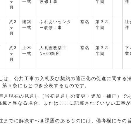
ヶ
一式
改修工事
半期
課
月
町
約3
建築
ふれあいセンタ
指名
第３四
社
ヶ
一式
ー改修工事
半期
課
月
町
約3
土木
人孔蓋改築工
指名
第３四
下
ヶ
一式
N=40箇所
半期
業
月
しは、公共工事の入札及び契約の適正化の促進に関する
）第５条にもとづき公表するものです。
年月現在の見通し（当初見通しの変更・追加・補正）で
掲載と異なる場合、またはここに記載されていない工事
注までに解決すべき課題のあるものには、備考欄にその