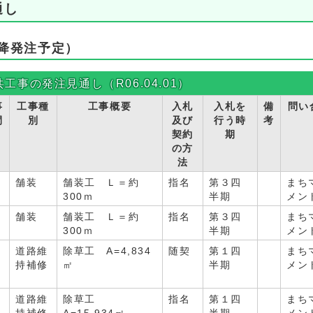
通し
降発注予定）
共工事の発注見通し（R06.04.01）
事
工事種
工事概要
入札
入札を
備
問い
間
別
及び
行う時
考
契約
期
の方
法
舗装
舗装工 Ｌ＝約
指名
第３四
まち
月
300ｍ
半期
メン
舗装
舗装工 Ｌ＝約
指名
第３四
まち
月
300ｍ
半期
メン
道路維
除草工 A=4,834
随契
第１四
まち
月
持補修
㎡
半期
メン
道路維
除草工
指名
第１四
まち