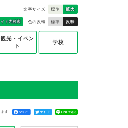
文字サイズ
標準
拡大
サイト内検索
色の反転
標準
反転
観光・イベン
学校
ト
きます