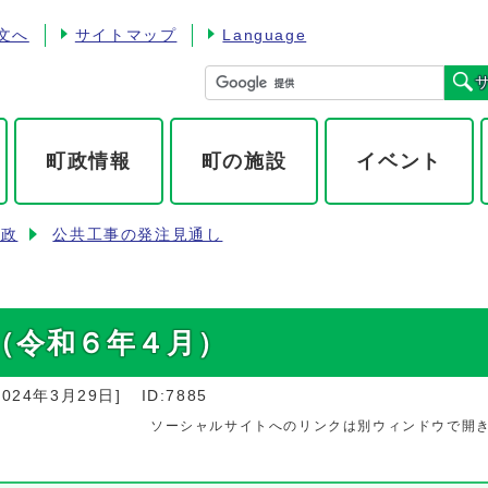
文へ
サイトマップ
Language
町政情報
町の施設
イベント
財政
公共工事の発注見通し
（令和６年４月）
2024年3月29日
]
ID:7885
ソーシャルサイトへのリンクは別ウィンドウで開