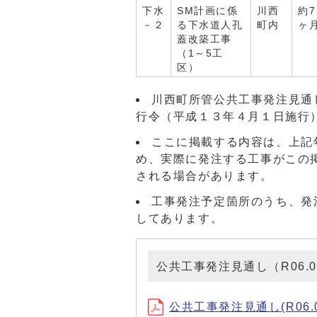
下水
SM計画に係
川西
約7
－２
る下水道人孔
町内
ヶ
蓋改築工事
（1～5工
区）
川西町所管公共工事発注見通
行令（平成１３年４月１日施行
ここに掲載する内容は、上記
め、実際に発注する工事がこの
される場合があります。
工事発注予定箇所のうち、発
してあります。
公共工事発注見通し（R06.0
公共工事発注見通し(R06.04)