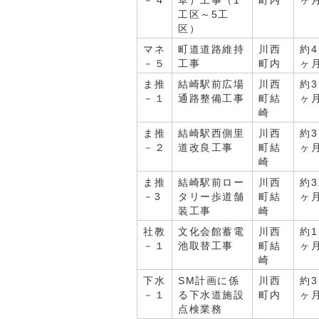
－４
草）工事（1
町内
ヶ
工区～5工
区）
マネ
町道道路維持
川西
約4
－５
工事
町内
ヶ
ま推
結崎駅前広場
川西
約3
－１
通路整備工事
町結
ヶ
崎
ま推
結崎駅西側里
川西
約3
－２
道改良工事
町結
ヶ
崎
ま推
結崎駅前ロー
川西
約3
－3
タリー歩道舗
町結
ヶ
装工事
崎
社教
文化会館蓄電
川西
約1
－１
池取替工事
町結
ヶ
崎
下水
SM計画に係
川西
約3
－１
る下水道施設
町内
ヶ
点検業務