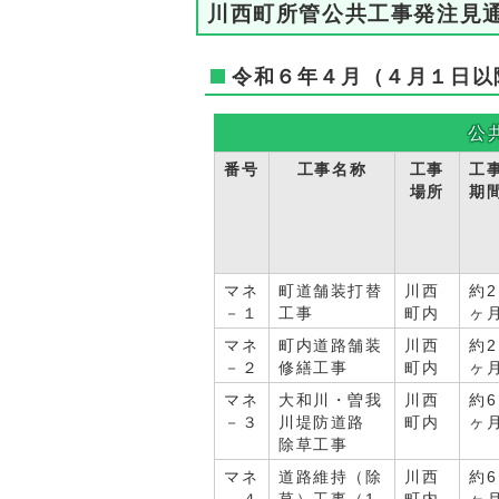
川西町所管公共工事発注見
令和６年４月（４月１日以
公
番号
工事名称
工事
工
場所
期
マネ
町道舗装打替
川西
約2
－１
工事
町内
ヶ
マネ
町内道路舗装
川西
約2
－２
修繕工事
町内
ヶ
マネ
大和川・曽我
川西
約6
－３
川堤防道路
町内
ヶ
除草工事
マネ
道路維持（除
川西
約6