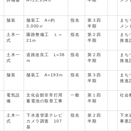
月
持補修
A=15,934㎡
半期
メン
舗装
舗装工 A=約
指名
第３四
まち
月
3,000㎡
半期
メン
土木一
園路整備工 Ｌ＝
指名
第２四
まち
月
式
21ｍ
半期
推進
土木一
道路改良工 L=38
指名
第２四
まち
月
式
ｍ
半期
推進
舗装
舗装工 A=193ｍ
指名
第３四
まち
月
半期
推進
電気設
文化会館非常灯用
一般
第１四
社会
月
備
蓄電池の取替工事
半期
土木一
下水道管渠テレビ
指名
第２四
下水
月
式
カメラ調査 107
半期
事業
基