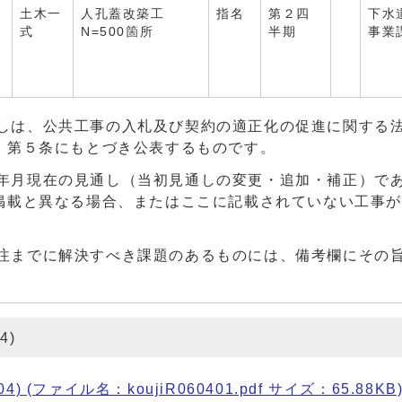
土木一
人孔蓋改築工
指名
第２四
下水
月
式
N=500箇所
半期
事業
しは、公共工事の入札及び契約の適正化の促進に関する
）第５条にもとづき公表するものです。
年月現在の見通し（当初見通しの変更・追加・補正）で
掲載と異なる場合、またはここに記載されていない工事
注までに解決すべき課題のあるものには、備考欄にその
4)
 (ファイル名：koujiR060401.pdf サイズ：65.88KB