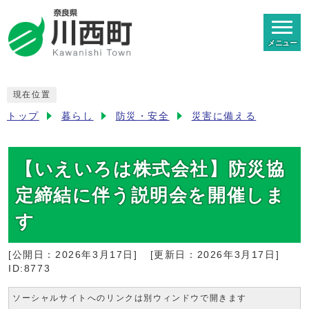
メニュー
現在位置
トップ
暮らし
防災・安全
災害に備える
【いえいろは株式会社】防災協
定締結に伴う説明会を開催しま
す
[公開日：
2026年3月17日
]
[更新日：
2026年3月17日
]
ID:8773
ソーシャルサイトへのリンクは別ウィンドウで開きます