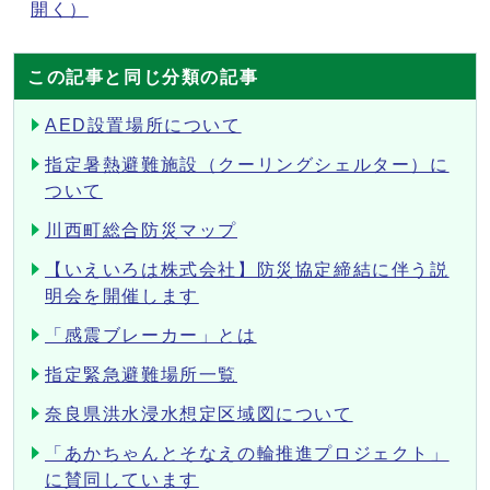
開く）
この記事と同じ分類の記事
AED設置場所について
指定暑熱避難施設（クーリングシェルター）に
ついて
川西町総合防災マップ
【いえいろは株式会社】防災協定締結に伴う説
明会を開催します
「感震ブレーカー」とは
指定緊急避難場所一覧
奈良県洪水浸水想定区域図について
「あかちゃんとそなえの輪推進プロジェクト」
に賛同しています