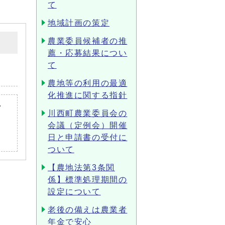
て
地域計画の策定
農業委員候補者の推
薦・応募結果につい
て
農地等の利用の最適
化推進に関する指針
フ
川西町農業委員会の
会議（定例会）開催
日と申請書の受付に
ついて
【農地法第3条関
係】標準処理期間の
設定について
老後の備えは農業者
年金で安心