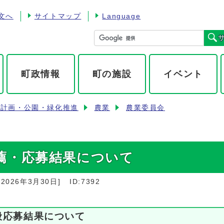
文へ
サイトマップ
Language
町政情報
町の施設
イベント
市計画・公園・緑化推進
農業
農業委員会
薦・応募結果について
：
2026年3月30日
]
ID:7392
般応募結果について