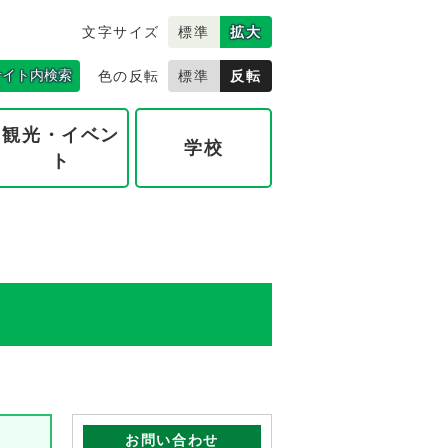
文字サイズ
標準
拡大
サイト内検索
色の反転
標準
反転
観光・イベン
学校
ト
お問い合わせ