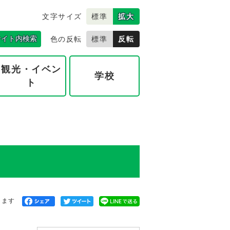
文字サイズ
標準
拡大
サイト内検索
色の反転
標準
反転
観光・イベン
学校
ト
きます