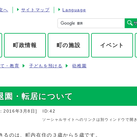
文へ
サイトマップ
Language
町政情報
町の施設
イベント
育て・教育
子どもを預ける
幼稚園
退園・転居について
：
2016年3月8日
]
ID:42
ソーシャルサイトへのリンクは別ウィンドウで開
きるのは、町内在住の３歳から５歳です。