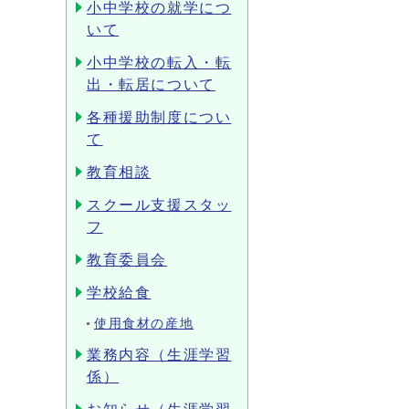
小中学校の就学につ
いて
小中学校の転入・転
出・転居について
各種援助制度につい
て
教育相談
スクール支援スタッ
フ
教育委員会
学校給食
使用食材の産地
業務内容（生涯学習
係）