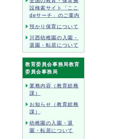
全国の教育・保育施
設検索サイト「ここ
deサーチ」のご案内
預かり保育について
川西幼稚園の入園・
退園・転居について
教育委員会事務局教育
委員会事務局
業務内容（教育総務
課）
お知らせ（教育総務
課）
幼稚園の入園・退
園・転居について