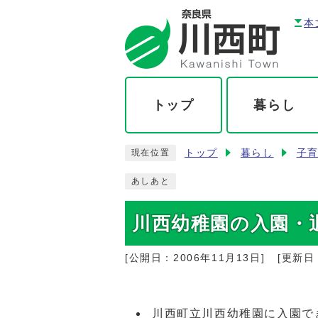
本
トップ
暮らし
トップ
暮らし
子
現在位置
あしあと
川西幼稚園の入園・
[公開日：
2006年11月13日
]
[更新日
川西町立川西幼稚園に入園で