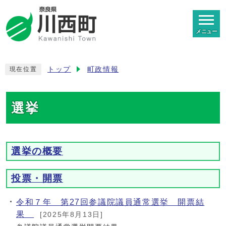
メニュー
トップ
町政情報
現在位置
選挙
選挙の概要
投票・開票
令和７年 第27回参議院議員通常選挙 開票結
果
[2025年8月13日]