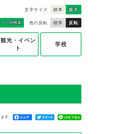
文字サイズ
標準
拡大
サイト内検索
色の反転
標準
反転
観光・イベン
学校
ト
きます