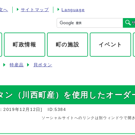
文へ
サイトマップ
Language
町政情報
町の施設
イベント
ト
特産品
貝ボタン
タン（川西町産）を使用したオーダ
：
2019年12月12日
]
ID:5384
ソーシャルサイトへのリンクは別ウィンドウで開