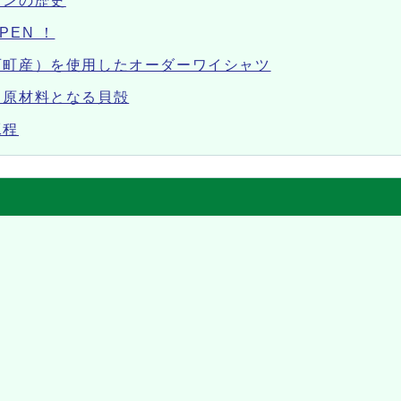
タンの歴史
EN ！
西町産）を使用したオーダーワイシャツ
／原材料となる貝殻
工程