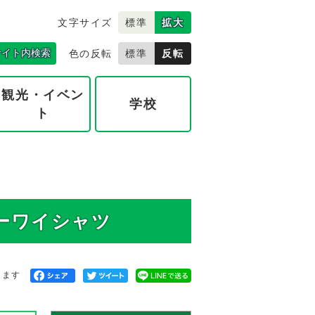
文字サイズ
標準
拡大
サイト内検索
色の反転
標準
反転
観光・イベン
学校
ト
ーワイシャツ
きます