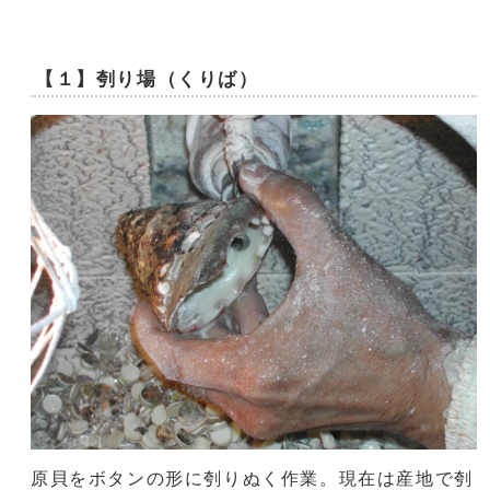
【１】刳り場（くりば）
原貝をボタンの形に刳りぬく作業。現在は産地で刳