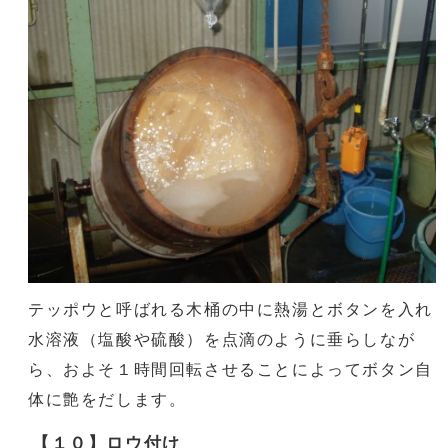
テッポウと呼ばれる木桶の中に熱湯とボタンを入れ
水溶液（塩酸や硫酸）を点滴のように垂らしなが
ら、およそ１時間回転させることによってボタン自
体に艶をだします。
【１０】ロウ付け