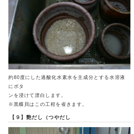
約80度にした過酸化水素水を主成分とする水溶液
にボタ
ンを浸けて漂白します。
※黒蝶貝はこの工程を省きます。
【９】艶だし（つやだし