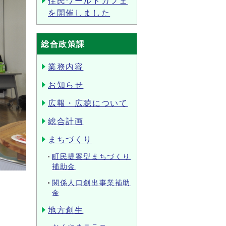
住民ワールドカフェ
を開催しました
総合政策課
業務内容
お知らせ
広報・広聴について
総合計画
まちづくり
町民提案型まちづくり
補助金
関係人口創出事業補助
金
地方創生