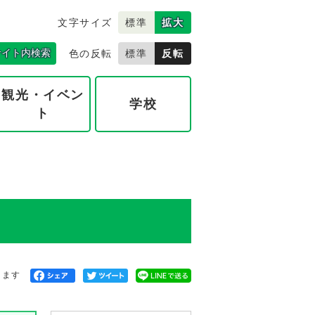
文字サイズ
標準
拡大
サイト内検索
色の反転
標準
反転
観光・イベン
学校
ト
きます