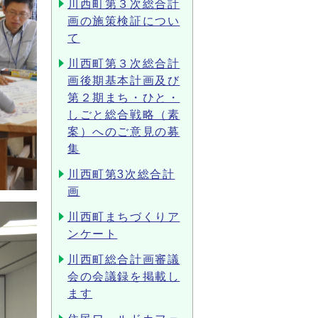
川西町第３次総合計
画の施策検証につい
て
川西町第３次総合計
画後期基本計画及び
第２期まち・ひと・
しごと総合戦略（素
案）へのご意見の募
集
川西町第3次総合計
画
川西町まちづくりア
ンケート
川西町総合計画審議
会の会議録を掲載し
ます