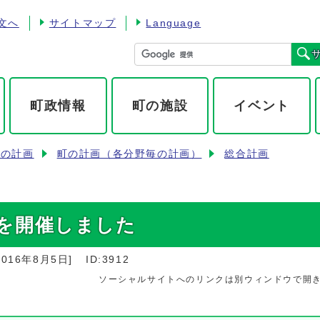
文へ
サイトマップ
Language
町政情報
町の施設
イベント
町の計画
町の計画（各分野毎の計画）
総合計画
を開催しました
2016年8月5日
]
ID:3912
ソーシャルサイトへのリンクは別ウィンドウで開