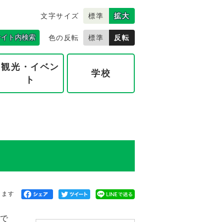
文字サイズ
標準
拡大
サイト内検索
色の反転
標準
反転
観光・イベン
学校
ト
きます
いで