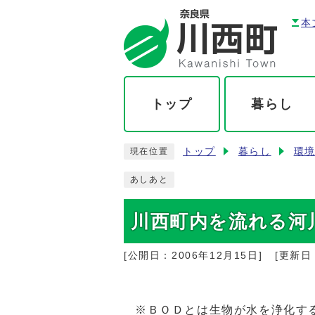
本
トップ
暮らし
トップ
暮らし
環
現在位置
あしあと
川西町内を流れる河
[公開日：
2006年12月15日
]
[更新日
※ＢＯＤとは生物が水を浄化す