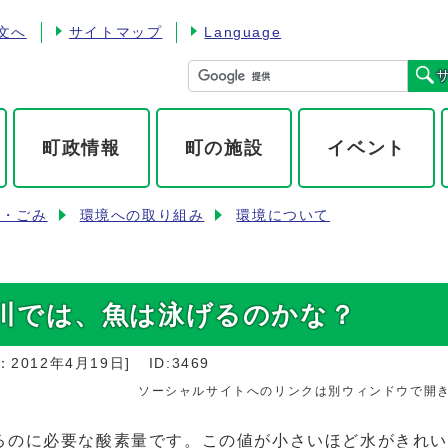
文へ
サイトマップ
Language
町政情報
町の施設
イベント
境・ごみ
環境への取り組み
環境について
川では、魚は泳げるのかな？
：
2012年4月19日
]
ID:3469
ソーシャルサイトへのリンクは別ウィンドウで開
るのに必要な酸素量です。この値が小さいほど水がきれ