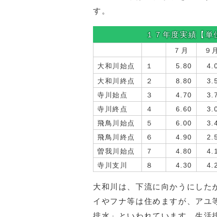
す。
１７年度実績【単位：
７月
９
大和川始点
１
5.80
4.
大和川終点
２
8.80
3.
寺川始点
３
4.70
3.
寺川終点
４
6.60
3.
飛鳥川始点
５
6.00
3.
飛鳥川終点
６
4.90
2.
曽我川始点
７
4.80
4.
寺川支川
８
4.30
4.
大和川は、下流に向かうにした
イやフナ等は住めますが、アユ
排水」といわれています。生活