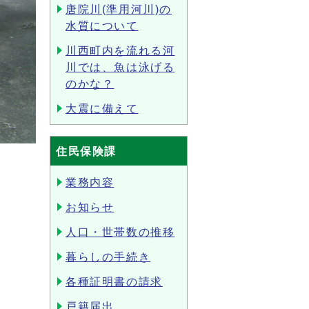
唐院川(準用河川)の
水質について
川西町内を流れる河
川では、魚は泳げる
のかな？
大震に備えて
住民保険課
業務内容
お知らせ
人口・世帯数の推移
暮らしの手続き
各種証明書の請求
戸籍届出