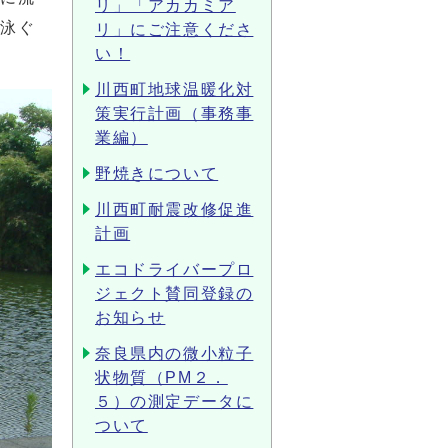
リ」「アカカミア
に泳ぐ
リ」にご注意くださ
い！
川西町地球温暖化対
策実行計画（事務事
業編）
野焼きについて
川西町耐震改修促進
計画
エコドライバープロ
ジェクト賛同登録の
お知らせ
奈良県内の微小粒子
状物質（PM２．
５）の測定データに
ついて