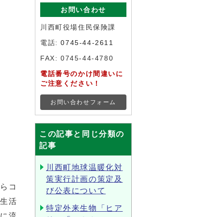
お問い合わせ
川西町役場住民保険課
電話:
0745-44-2611
FAX: 0745-44-4780
電話番号のかけ間違いに
ご注意ください！
お問い合わせフォーム
この記事と同じ分類の
記事
川西町地球温暖化対
策実行計画の策定及
からコ
び公表について
「生活
特定外来生物「ヒア
溝に流