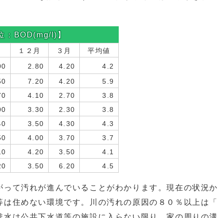
BOD(mg/l)】
月
１２月
３月
平均値
00
2.80
4.20
4.2
50
7.20
4.20
5.9
70
4.10
2.70
3.8
00
3.30
2.30
3.8
40
3.50
4.30
4.3
50
4.00
3.70
3.7
10
4.20
3.50
4.1
20
3.50
6.20
4.5
がって汚れが進んでいることがわかります。現在の状況
等は住めない環境です。川の汚れの原因の８０％以上は
排水は公共下水道等の施設に入らない限り、家の周りの