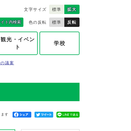
文字サイズ
標準
拡大
サイト内検索
色の反転
標準
反転
観光・イベン
学校
ト
年の議案
きます