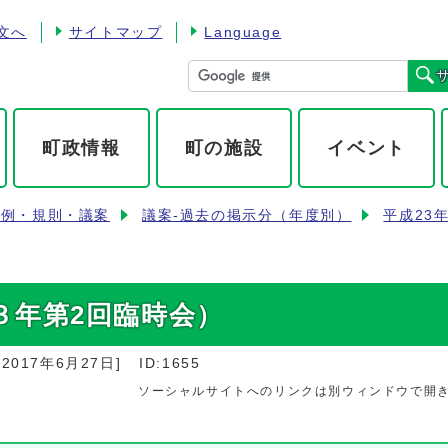
文へ
サイトマップ
Language
町政情報
町の施設
イベント
条例・規則・議案
議案-過去の掲示分（年度別）
平成23
３年第2回臨時会）
：
2017年6月27日
]
ID:1655
ソーシャルサイトへのリンクは別ウィンドウで開