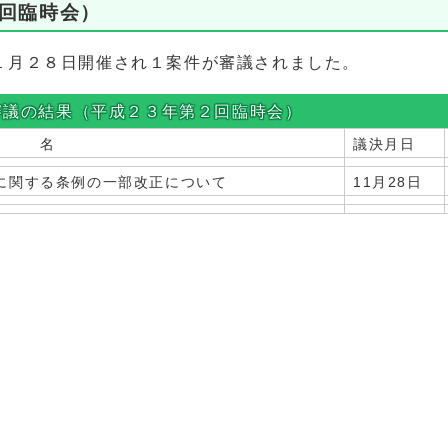
2回臨時会）
１月２８日開催され１案件が審議されました。
審議の結果（平成２３年第２回臨時会）
名
議決月日
に関する条例の一部改正について
11月28日