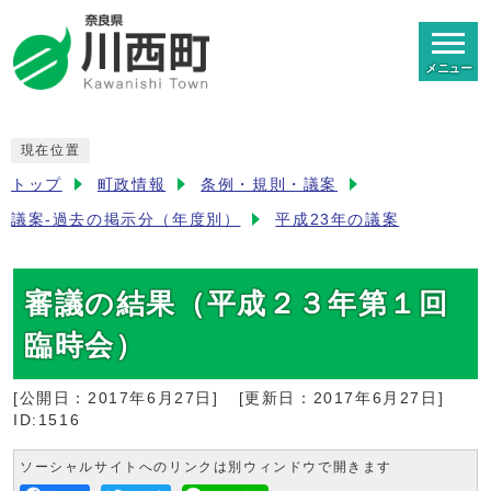
メニュー
現在位置
トップ
町政情報
条例・規則・議案
議案-過去の掲示分（年度別）
平成23年の議案
審議の結果（平成２３年第１回
臨時会）
[公開日：
2017年6月27日
]
[更新日：
2017年6月27日
]
ID:1516
ソーシャルサイトへのリンクは別ウィンドウで開きます