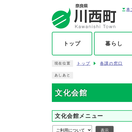
本
トップ
暮らし
トップ
各課の窓口
現在位置
あしあと
文化会館
文化会館メニュー
表示