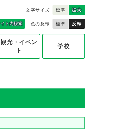
文字サイズ
標準
拡大
サイト内検索
色の反転
標準
反転
観光・イベン
学校
ト