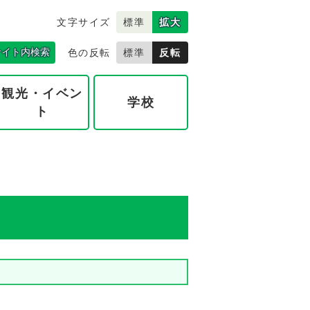
文字サイズ
標準
拡大
サイト内検索
色の反転
標準
反転
観光・イベン
学校
ト