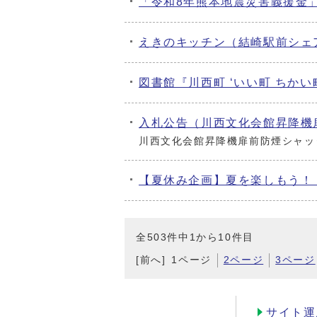
「令和8年熊本地震災害義援金
えきのキッチン（結崎駅前シェ
図書館『川西町 ‘いい町 ちかい
入札公告（川西文化会館昇降機
川西文化会館昇降機扉前防煙シャッ
【夏休み企画】夏を楽しもう！
全503件中1から10件目
[前へ]
1ページ
2ページ
3ページ
サイト運