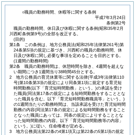
○職員の勤務時間、休暇等に関する条例
平成7年3月24日
条例第2号
職員の勤務時間、休日及び休暇に関する条例(昭和35年2月
川西町条例第9号)の全部を改正する。
(目的)
第1条
この条例は、地方公務員法
(昭和25年法律第261号)
第
24条第5項の規定に基づき、川西町の職員の勤務時間、休
日及び休暇に関し必要な事項を定めることを目的とする。
(1週間の勤務時間)
第2条
職員の勤務時間は、休憩時間を除き、4週間を超えな
い期間につき1週間当り38時間45分とする。
2
地方公務員の育児休業等に関する法律
(平成3年法律第110
号)
第10条第3項の規定により同条第1項に規定する育児短
時間勤務
(以下「育児短時間勤務」という。)
の承認を受け
た職員
(同法第17条の規定による短時間勤務をすることとな
った職員を含む。以下「育児短時間勤務職員等」という。)
の1週間当たりの勤務時間は、当該承認を受けた育児短時間
勤務の内容
(同法第17条の規定による短時間勤務をすること
となった職員にあっては、同条の規定によりすることとな
った短時間勤務の内容。以下「育児短時間勤務等の内容」
という。)
に従い、任命権者が定める。
3
地方公務員法第22条の4第1項又は第22条の5第1項の規定