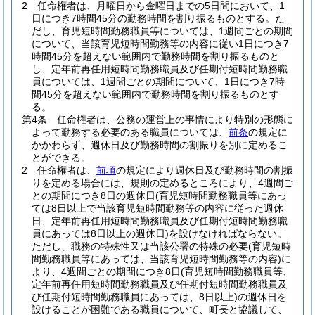
2
任命権者は、月曜日から金曜日までの5日間において、1
日につき7時間45分の勤務時間を割り振るものとする。
た
だし、育児短時間勤務職員等については、1週間ごとの期間
について、当該育児短時間勤務等の内容に従い1日につき7
時間45分を超えない範囲内で勤務時間を割り振るものと
し、定年前再任用短時間勤務職員及び任期付短時間勤務職
員については、1週間ごとの期間について、1日につき7時
間45分を超えない範囲内で勤務時間を割り振るものとす
る。
第4条
任命権者は、公務の運営上の事情により特別の形態に
よって勤務する必要のある職員については、
前条
の規定に
かかわらず、週休日及び勤務時間の割振りを別に定めるこ
とができる。
2
任命権者は、
前項
の規定により週休日及び勤務時間の割振
りを定める場合には、規則の定めるところにより、4週間ご
との期間につき8日の週休日
(育児短時間勤務職員等にあっ
ては8日以上で当該育児短時間勤務等の内容に従った週休
日、定年前再任用短時間勤務職員及び任期付短時間勤務職
員にあっては8日以上の週休日)
を設けなければならない。
ただし、職務の特殊性又は当該公署の特殊の必要
(育児短時
間勤務職員等にあっては、当該育児短時間勤務等の内容)
に
より、4週間ごとの期間につき8日
(育児短時間勤務職員等、
定年前再任用短時間勤務職員及び任期付短時間勤務職員及
び任期付短時間勤務職員にあっては、8日以上)
の週休日を
設けることが困難である職員について、町長と協議して、