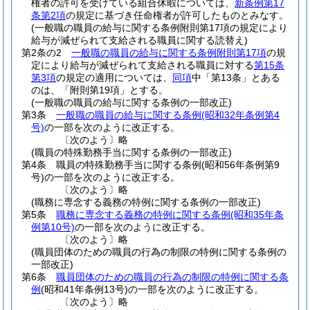
権者の許可を受けている組合休暇については、
新条例第17
条第2項
の規定に基づき任命権者が許可したものとみなす。
(一般職の職員の給与に関する条例附則第17項の規定により
給与が減ぜられて支給される職員に関する読替え)
第2条の2
一般職の職員の給与に関する条例附則第17項
の規
定により給与が減ぜられて支給される職員に対する
第15条
第3項
の規定の適用については、
同項
中「第13条」とある
のは、「附則第19項」とする。
(一般職の職員の給与に関する条例の一部改正)
第3条
一般職の職員の給与に関する条例
(昭和32年条例第4
号)
の一部を次のように改正する。
〔次のよう〕略
(職員の特殊勤務手当に関する条例の一部改正)
第4条
職員の特殊勤務手当に関する条例
(昭和56年条例第9
号)
の一部を次のように改正する。
〔次のよう〕略
(職務に専念する義務の特例に関する条例の一部改正)
第5条
職務に専念する義務の特例に関する条例
(昭和35年条
例第10号)
の一部を次のように改正する。
〔次のよう〕略
(職員団体のための職員の行為の制限の特例に関する条例の
一部改正)
第6条
職員団体のための職員の行為の制限の特例に関する条
例
(昭和41年条例13号)
の一部を次のように改正する。
〔次のよう〕略