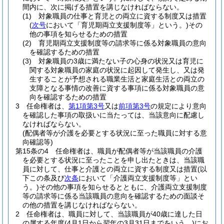
間内に、次に掲げる措置を講じなければならない。
(1)
対象職員の仕事と育児との両立に資する制度又は措置
(
次号
において「育児期両立支援制度等」という。)
その
他の事項を知らせるための措置
(2)
育児期両立支援制度等の請求等に係る対象職員の意向
を確認するための措置
(3)
対象職員の3歳に満たない子の心身の状況又は育児に
関する対象職員の家庭の状況に起因して発生し、又は発
生することが予想される職業生活と家庭生活との両立の
支障となる事情の改善に資する事項に係る対象職員の意
向を確認するための措置
3
任命権者は、
第1項第3号
又は
前項第3号
の規定により意向
を確認した事項の取扱いに当たっては、当該意向に配慮し
なければならない。
(配偶者等が介護を必要とする状況に至った職員に対する意
向確認等)
第15条の4
任命権者は、職員が配偶者等が当該職員の介護
を必要とする状況に至ったことを申し出たときは、当該職
員に対して、仕事と介護との両立に資する制度又は措置
(以
下この条及び
次条
において「介護両立支援制度等」とい
う。)
その他の事項を知らせるとともに、介護両立支援制度
等の請求等に係る当該職員の意向を確認するための面談そ
の他の措置を講じなければならない。
2
任命権者は、職員に対して、当該職員が40歳に達した日
の属する年度
(4月1日から翌年の3月31日までをいう。)
にお