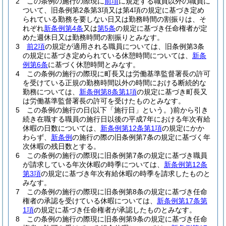
2
この条例の施行の際現に
前項
に規定する職員以外の職員に
ついて、旧条例第2条第3項又は第4項の規定に基づき定め
られている勤務を要しない日又は勤務時間の割振りは、そ
れぞれ
新条例第4条
又は
第5条
の規定に基づき任命権者が定
めた週休日又は勤務時間の割振りとみなす。
3
前2項
の規定が適用される職員については、旧条例第3条
の規定に基づき定められている休憩時間については、
新条
例第6条
に基づく休憩時間とみなす。
4
この条例の施行の際現に町長又は労働基準監督署長の許可
を受けている正規の勤務時間以外の時間における断続的な
勤務については、
新条例第8条第1項
の規定に基づき町長又
は労働基準監督署長の許可を受けたものとみなす。
5
この条例の施行の日
(以下「施行日」という。)
前から引き
続き在職する職員の施行日以後の平成7年における年次有給
休暇の日数については、
新条例第12条第1項
の規定にかか
わらず、
新条例
の施行の際の旧条例第7条の規定に基づく年
次休暇の残日数とする。
6
この条例の施行の際現に旧条例第7条の規定に基づき職員
が請求している年次休暇の時季については、
新条例第12条
第3項
の規定に基づき年次有給休暇の時季を請求したものと
みなす。
7
この条例の施行の際現に旧条例第8条の規定に基づき任命
権者の承認を受けている休暇については、
新条例第17条第
1項
の規定に基づき任命権者が承認したものとみなす。
8
この条例の施行の際現に旧条例第9条の規定に基づき任命