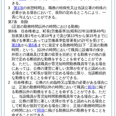
きる。
3
第1項
の休憩時間は、職務の特殊性又は当該公署の特殊の
必要がある場合において、規則の定めるところにより、一
斉に与えないことができる。
第7条
削除
(正規の勤務時間以外の時間における勤務)
第8条
任命権者は、町長
(労働基準法
(昭和22年法律第49号)
別表第1第1号から第10号まで及び第13号から第15号までに
掲げる事業にあっては労働基準監督署長)
の許可を受けて、
第2条
から
第5条
までに規定する勤務時間
(以下「正規の勤務
時間」という。)
以外の時間において職員に設備等の保全、
外部との連絡及び文書の収受を目的とする勤務その他の規
則で定める断続的な勤務をすることを命ずることができ
る。
ただし、当該職員が育児短時間勤務職員等である場合
にあっては、公務の運営に著しい支障が生ずると認められ
る場合として町長が規則で定める場合に限り、当該断続的
な勤務をすることを命ずることができる。
2
任命権者は、公務のため臨時又は緊急の必要がある場合に
は、正規の勤務時間以外の時間において職員に
前項
に掲げ
る勤務以外の勤務をすることを命ずることができる。
ただ
し、当該職員が育児短時間勤務職員等である場合にあって
は、公務の運営に著しい支障が生ずると認められる場合と
して町長が規則で定める場合に限り、正規の勤務時間以外
の時間において
同項
に掲げる勤務以外の勤務をすることを
命ずることができる。