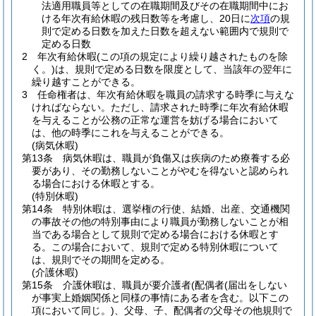
法適用職員等としての在職期間及びその在職期間中にお
ける年次有給休暇の残日数等を考慮し、20日に
次項
の規
則で定める日数を加えた日数を超えない範囲内で規則で
定める日数
2
年次有給休暇
(この項の規定により繰り越されたものを除
く。)
は、規則で定める日数を限度として、当該年の翌年に
繰り越すことができる。
3
任命権者は、年次有給休暇を職員の請求する時季に与えな
ければならない。
ただし、請求された時季に年次有給休暇
を与えることが公務の正常な運営を妨げる場合において
は、他の時季にこれを与えることができる。
(病気休暇)
第13条
病気休暇は、職員が負傷又は疾病のため療養する必
要があり、その勤務しないことがやむを得ないと認められ
る場合における休暇とする。
(特別休暇)
第14条
特別休暇は、選挙権の行使、結婚、出産、交通機関
の事故その他の特別事由により職員が勤務しないことが相
当である場合として規則で定める場合における休暇とす
る。
この場合において、規則で定める特別休暇について
は、規則でその期間を定める。
(介護休暇)
第15条
介護休暇は、職員が要介護者
(配偶者
(届出をしない
が事実上婚姻関係と同様の事情にある者を含む。以下この
項において同じ。)
、父母、子、配偶者の父母その他規則で