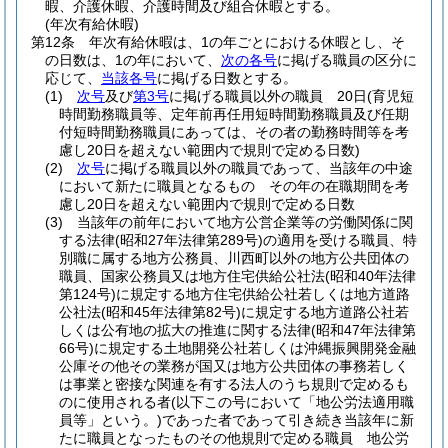
暇、介護休暇、介護時間及び組合休暇とする。
(年次有給休暇)
第12条
年次有給休暇は、1の年ごとにおける休暇とし、そ
の日数は、1の年において、
次の各号
に掲げる職員の区分に
応じて、
当該各号
に掲げる日数とする。
(1)
次号
及び
第3号
に掲げる職員以外の職員 20日
(育児短
時間勤務職員等、定年前再任用短時間勤務職員及び任期
付短時間勤務職員にあっては、その者の勤務時間等を考
慮し20日を超えない範囲内で規則で定める日数)
(2)
次号
に掲げる職員以外の職員であって、当該年の中途
において新たに職員となるもの その年の在職期間を考
慮し20日を超えない範囲内で規則で定める日数
(3)
当該年の前年において地方公営企業等の労働関係に関
する法律
(昭和27年法律第289号)
の適用を受ける職員、特
別職に属する地方公務員、川西町以外の地方公共団体の
職員、国家公務員又は地方住宅供給公社法
(昭和40年法律
第124号)
に規定する地方住宅供給公社若しくは地方道路
公社法
(昭和45年法律第82号)
に規定する地方道路公社若
しくは公有地の拡大の推進に関する法律
(昭和47年法律第
66号)
に規定する土地開発公社若しくは沖縄振興開発金融
公庫その他その業務が国又は地方公共団体の事務若しく
は事業と密接な関連を有する法人のうち規則で定めるも
のに使用される者
(以下この号において「地公労法適用職
員等」という。)
であった者であって引き続き当該年に新
たに職員となったものその他規則で定める職員 地公労