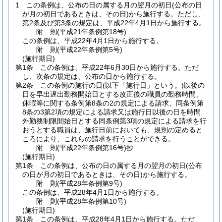
1
この条例は、公布の日の属する月の翌月の初日
(公布の日
が月の初日であるときは、その日)
から施行する。
ただし、
第2条及び第3条の規定は、平成22年4月1日から施行する。
附
則
(平成21年
条例第18号)
この条例は、平成22年4月1日から施行する。
附
則
(平成22年
条例第5号)
(施行期日)
第1条
この条例は、平成22年6月30日から施行する。
ただ
し、次条の規定は、公布の日から施行する。
第2条
この条例の施行の日
(以下「施行日」という。)
以後の
日を早出遅出勤務開始日とする改正後の職員の勤務時間、
休暇等に関する条例第8条の2の規定による請求、同条例第
8条の3第2項の規定による請求又は施行日以後の日を時間
外勤務制限開始日とする同条例第3項の規定による請求を行
おうとする職員は、施行日前においても、規則の定めると
ころにより、これらの請求を行うことができる。
附
則
(平成22年
条例第16号)
抄
(施行期日)
第1条
この条例は、公布の日の属する月の翌月の初日
(公布
の日が月の初日であるときは、その日)
から施行する。
附
則
(平成28年
条例第9号)
この条例は、平成28年4月1日から施行する。
附
則
(平成28年
条例第10号)
(施行期日)
第1条
この条例は、平成28年4月1日から施行する。
ただ