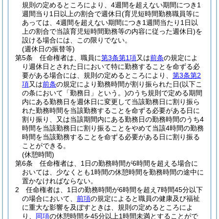
規則の定めるところにより、4週間を超えない期間につき1
週間当り1日以上の割合で週休日
(育児短時間勤務職員等に
あっては、4週間を超えない期間につき1週間当たり1日以
上の割合で当該育児短時間勤務等の内容に従った週休日)
を
設ける場合には、この限りでない。
(週休日の振替等)
第5条
任命権者は、職員に
第3条第1項
又は
前条
の規定によ
り週休日とされた日において特に勤務することを命ずる必
要がある場合には、規則の定めるところにより、
第3条第2
項
又は
前条
の規定により勤務時間が割り振られた日
(以下こ
の条において「勤務日」という。)
のうち規則で定める期間
内にある勤務日を週休日に変更して当該勤務日に割り振ら
れた勤務時間を当該勤務することを命ずる必要がある日に
割り振り、又は当該期間内にある勤務日の勤務時間のうち4
時間を当該勤務日に割り振ることをやめて当該4時間の勤務
時間を当該勤務することを命ずる必要がある日に割り振る
ことができる。
(休憩時間)
第6条
任命権者は、1日の勤務時間が6時間を超える場合に
おいては、少なくとも1時間の休憩時間を勤務時間の途中に
置かなければならない。
2
任命権者は、1日の勤務時間が6時間を超え7時間45分以下
の場合において、
前項
の規定によると職員の健康及び福祉
に重大な影響を及ぼすときは、規則の定めるところによ
り、
同項
の休憩時間を45分以上1時間未満とすることがで