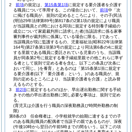
2
前項
の規定は、
第15条第1項
に規定する要介護者を介護す
る職員について準用する。
この場合において、
前項
中「次
に掲げる職員が、規則の定めるところにより、その子
(民法
(明治29年法律第89号)
第817条の2第1項の規定により職員
が当該職員との間における同項に規定する特別養子縁組の
成立について家庭裁判所に請求した者
(当該請求に係る家事
審判事件が裁判所に係属している場合に限る。)
であって、
当該職員が現に監護するもの、児童福祉法
(昭和22年法律第
164号)
第27条第1項第3号の規定により同法第6条の4に規定
する里親である職員に委託されている児童のうち、当該職
員が同条第2号に規定する養子縁組里親その他これらに準ず
る者として規則で定める者を含む。以下この条及び次条に
おいて同じ。)
を養育」とあるのは「第15条第1項に規定す
る要介護者
(以下「要介護者」という。)
のある職員が、規
則の定めるところにより、当該要介護者を介護」と読み替
えるものとする。
3
前2項
に規定するもののほか、早出遅出勤務に関する手続
きその他の早出遅出勤務に関し必要な事項は、規則で定め
る。
(育児又は介護を行う職員の深夜勤務及び時間外勤務の制
限)
第8条の3
任命権者は、小学校就学の始期に達するまでの子
のある職員
(職員の配偶者で当該子の親であるものが、深夜
(午後10時から翌日の午前5時までの間をいう。以下この項