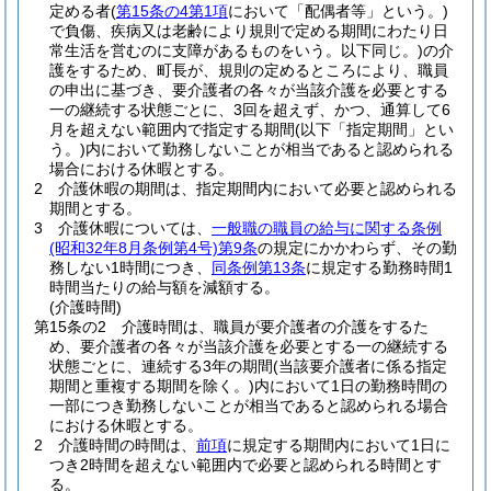
定める者
(
第15条の4第1項
において「配偶者等」という。)
で負傷、疾病又は老齢により規則で定める期間にわたり日
常生活を営むのに支障があるものをいう。以下同じ。)
の介
護をするため、町長が、規則の定めるところにより、職員
の申出に基づき、要介護者の各々が当該介護を必要とする
一の継続する状態ごとに、3回を超えず、かつ、通算して6
月を超えない範囲内で指定する期間
(以下「指定期間」とい
う。)
内において勤務しないことが相当であると認められる
場合における休暇とする。
2
介護休暇の期間は、指定期間内において必要と認められる
期間とする。
3
介護休暇については、
一般職の職員の給与に関する条例
(昭和32年8月条例第4号)
第9条
の規定にかかわらず、その勤
務しない1時間につき、
同条例第13条
に規定する勤務時間1
時間当たりの給与額を減額する。
(介護時間)
第15条の2
介護時間は、職員が要介護者の介護をするた
め、要介護者の各々が当該介護を必要とする一の継続する
状態ごとに、連続する3年の期間
(当該要介護者に係る指定
期間と重複する期間を除く。)
内において1日の勤務時間の
一部につき勤務しないことが相当であると認められる場合
における休暇とする。
2
介護時間の時間は、
前項
に規定する期間内において1日に
つき2時間を超えない範囲内で必要と認められる時間とす
る。