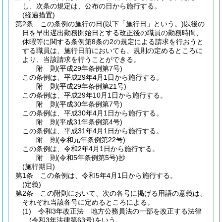
し、次条の規定は、公布の日から施行する。
(経過措置)
第2条
この条例の施行の日
(以下「施行日」という。)
以後の
日を早出遅出勤務開始日とする改正後の職員の勤務時間、
休暇等に関する条例第8条の2の規定による請求を行おうと
する職員は、施行日前においても、規則の定めるところに
より、当該請求を行うことができる。
附
則
(平成29年
条例第7号)
この条例は、平成29年4月1日から施行する。
附
則
(平成29年
条例第21号)
この条例は、平成29年10月1日から施行する。
附
則
(平成30年
条例第7号)
この条例は、平成30年4月1日から施行する。
附
則
(平成31年
条例第4号)
この条例は、平成31年4月1日から施行する。
附
則
(令和元年
条例第22号)
この条例は、令和2年4月1日から施行する。
附
則
(令和5年
条例第5号)
抄
(施行期日)
第1条
この条例は、令和5年4月1日から施行する。
(定義)
第2条
この附則において、次の各号に掲げる用語の意義は、
それぞれ当該各号に定めるところによる。
(1)
令和3年改正法 地方公務員法の一部を改正する法律
(令和3年法律第63号)
をいう。