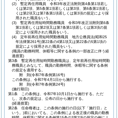
(2)
暫定再任用職員 令和3年改正法附則第4条第1項若し
くは第2項、第5条第1項若しくは第3項、第6条第1項若し
くは第2項又は第7条第1項若しくは第3項の規定により採
用された職員をいう。
(3)
暫定再任用短時間勤務職員 令和3年改正法附則第6条
第1項若しくは第2項又は第7条第1項若しくは第3項の規
定により採用された職員をいう。
(4)
定年前再任用短時間勤務職員 地方公務員法
(昭和25
年法律第261号)
第22条の4第1項又は第22条の5第1項の
規定により採用された職員をいう。
(職員の勤務時間、休暇等に関する条例の一部改正に伴う経
過措置)
第3条
暫定再任用短時間勤務職員は、定年前再任用短時間勤
務職員とみなして、職員の勤務時間、休暇等に関する条例
の規定を適用する。
附
則
(令和7年
条例第16号)
この条例は、令和7年4月1日から施行する。
附
則
(令和7年
条例第24号)
(施行期日)
第1条
この条例は、令和7年10月1日から施行する。
ただ
し、次条の規定は、公布の日から施行する。
(経過措置)
第2条
任命権者は、この条例の施行の日
(以下「施行日」と
いう。)
前においても、この条例による改正後の職員の勤務
時間、休暇等に関する条例第15条の3第2項の規定の例によ