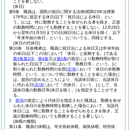
ことを要しない。
(休日)
第9条
職員は、国民の祝日に関する法律
(昭和23年法律第
178号)
に規定する休日
(以下「祝日法による休日」とい
う。)
には、特に勤務することを命ぜられる者を除き、正規
の勤務時間においても勤務することを要しない。
12月29日
から翌年の1月3日までの日
(祝日法による休日を除く。以下
「年末年始の休日」という。)
についても、同様とする。
(休日の代休日)
第10条
任命権者は、職員に祝日法による休日又は年末年始
の休日
(以下この項において「休日」と総称する。)
である
第3条第2項
、
第4条
又は
第5条
の規定により勤務時間が割り
振られた日
(以下この項において「勤務日等」という。)
に
割り振られた勤務時間の全部
(
次項
において「休日の全勤務
時間」という。)
について特に勤務することを命じた場合に
は、規則の定めるところにより、当該休日前に、当該休日
に代わる日
(
次項
において「代休日」という。)
として、当
該休日後の勤務日等
(休日を除く。)
を指定することができ
る。
2
前項
の規定により代休日を指定された職員は、勤務を命ぜ
られた休日の全勤務時間を勤務した場合において、当該代
休日には、特に勤務することを命ぜられるときを除き、正
規の勤務時間においても勤務することを要しない。
(休暇の種類)
第11条
職員の休暇は、年次有給休暇、病気休暇、特別休