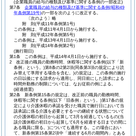
(企業職員の給与の種類及び基準に関する条例の一部改正)
第7条
企業職員の給与の種類及び基準に関する条例
(昭和49
年条例第19号)
の一部を次のように改正する。
〔次のよう〕略
附
則
(平成11年
条例第1号)
この条例は、平成11年4月1日から施行する。
附
則
(平成12年
条例第5号)
この条例は、平成13年4月1日から施行する。
附
則
(平成14年
条例第2号)
(施行期日)
第1条
この条例は、平成14年4月1日から施行する。
2
改正後の職員の勤務時間、休暇等に関する条例
(以下「新
条例」という。)
第8条の2第2項
(同条第3項の規定により読
み替えて準用する場合を含む。)
の規定は、この条例の施行
の日以後にする請求から適用し、同日前にした請求による
時間外勤務の制限については、なお従前の例による。
(経過措置)
第2条
新条例第15条の規定は、改正前の職員の勤務時間、
休暇等に関する条例
(以下「旧条例」という。)
第17条の規
定により介護休暇の承認を受けた職員で施行日において当
該承認に係る介護を必要とする一の継続する状態について
の介護休暇の初日から起算して3月を経過しているもの
(当
該介護休暇の初日から起算して6月を経過する日までの間に
ある職員に限る。)
についても適用する。
この場合におい
て、新条例第15条第2項中「連続する6月の期間内」とある