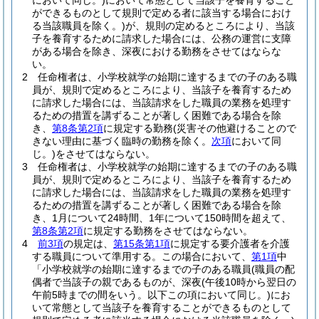
において同じ。)
において常態として当該子を養育すること
ができるものとして規則で定める者に該当する場合におけ
る当該職員を除く。)
が、規則の定めるところにより、当該
子を養育するために請求した場合には、公務の運営に支障
がある場合を除き、深夜における勤務をさせてはならな
い。
2
任命権者は、小学校就学の始期に達するまでの子のある職
員が、規則で定めるところにより、当該子を養育するため
に請求した場合には、当該請求をした職員の業務を処理す
るための措置を講ずることが著しく困難である場合を除
き、
第8条第2項
に規定する勤務
(災害その他避けることので
きない理由に基づく臨時の勤務を除く。
次項
において同
じ。)
をさせてはならない。
3
任命権者は、小学校就学の始期に達するまでの子のある職
員が、規則で定めるところにより、当該子を養育するため
に請求した場合には、当該請求をした職員の業務を処理す
るための措置を講ずることが著しく困難である場合を除
き、1月について24時間、1年について150時間を超えて、
第8条第2項
に規定する勤務をさせてはならない。
4
前3項
の規定は、
第15条第1項
に規定する要介護者を介護
する職員について準用する。
この場合において、
第1項
中
「小学校就学の始期に達するまでの子のある職員
(職員の配
偶者で当該子の親であるものが、深夜
(午後10時から翌日の
午前5時までの間をいう。以下この項において同じ。)
にお
いて常態として当該子を養育することができるものとして