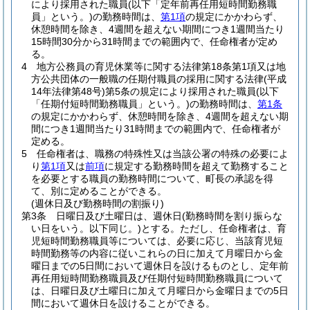
により採用された職員
(以下「定年前再任用短時間勤務職
員」という。)
の勤務時間は、
第1項
の規定にかかわらず、
休憩時間を除き、4週間を超えない期間につき1週間当たり
15時間30分から31時間までの範囲内で、任命権者が定め
る。
4
地方公務員の育児休業等に関する法律第18条第1項又は地
方公共団体の一般職の任期付職員の採用に関する法律
(平成
14年法律第48号)
第5条の規定により採用された職員
(以下
「任期付短時間勤務職員」という。)
の勤務時間は、
第1条
の規定にかかわらず、休憩時間を除き、4週間を超えない期
間につき1週間当たり31時間までの範囲内で、任命権者が
定める。
5
任命権者は、職務の特殊性又は当該公署の特殊の必要によ
り
第1項
又は
前項
に規定する勤務時間を超えて勤務すること
を必要とする職員の勤務時間について、町長の承認を得
て、別に定めることができる。
(週休日及び勤務時間の割振り)
第3条
日曜日及び土曜日は、週休日
(勤務時間を割り振らな
い日をいう。以下同じ。)
とする。
ただし、任命権者は、育
児短時間勤務職員等については、必要に応じ、当該育児短
時間勤務等の内容に従いこれらの日に加えて月曜日から金
曜日までの5日間において週休日を設けるものとし、定年前
再任用短時間勤務職員及び任期付短時間勤務職員について
は、日曜日及び土曜日に加えて月曜日から金曜日までの5日
間において週休日を設けることができる。