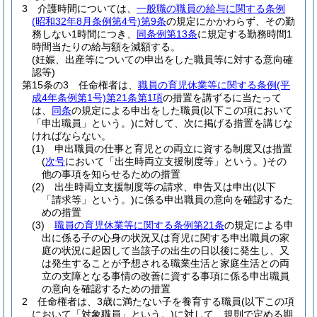
3
介護時間については、
一般職の職員の給与に関する条例
(昭和32年8月条例第4号)
第9条
の規定にかかわらず、その勤
務しない1時間につき、
同条例第13条
に規定する勤務時間1
時間当たりの給与額を減額する。
(妊娠、出産等についての申出をした職員等に対する意向確
認等)
第15条の3
任命権者は、
職員の育児休業等に関する条例
(平
成4年条例第1号)
第21条第1項
の措置を講ずるに当たって
は、
同条
の規定による申出をした職員
(以下この項において
「申出職員」という。)
に対して、次に掲げる措置を講じな
ければならない。
(1)
申出職員の仕事と育児との両立に資する制度又は措置
(
次号
において「出生時両立支援制度等」という。)
その
他の事項を知らせるための措置
(2)
出生時両立支援制度等の請求、申告又は申出
(以下
「請求等」という。)
に係る申出職員の意向を確認するた
めの措置
(3)
職員の育児休業等に関する条例第21条
の規定による申
出に係る子の心身の状況又は育児に関する申出職員の家
庭の状況に起因して当該子の出生の日以後に発生し、又
は発生することが予想される職業生活と家庭生活との両
立の支障となる事情の改善に資する事項に係る申出職員
の意向を確認するための措置
2
任命権者は、3歳に満たない子を養育する職員
(以下この項
において「対象職員」という。)
に対して、規則で定める期