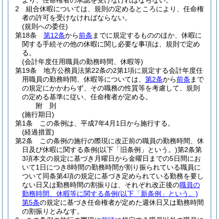
より、任命権者の承認を受けなければならない。
2
組合休暇については、規則の定めるところにより、任命権
者の許可を受けなければならない。
(規則への委任)
第18条
第12条
から
前条
までに規定するもののほか、休暇に
関する手続その他の休暇に関し必要な事項は、規則で定め
る。
(会計年度任用職員の勤務時間、休暇等)
第19条
地方公務員法第22条の2第1項に規定する会計年度任
用職員の勤務時間、休暇等については、
第2条
から
前条
まで
の規定にかかわらず、その職務の性質等を考慮して、規則
の定める基準に従い、任命権者が定める。
附
則
(施行期日)
第1条
この条例は、平成7年4月1日から施行する。
(経過措置)
第2条
この条例の施行の際現に改正前の職員の勤務時間、休
日及び休暇に関する条例
(以下「旧条例」という。)
第2条第
3項本文の規定に基づき月曜日から金曜日までの5日間にお
いて1日につき8時間の勤務時間が割り振られている職員に
ついて同条第4項の規定に基づき定められている勤務を要し
ない日又は勤務時間の割振りは、それぞれ改正後の
職員の
勤務時間、休暇等に関する条例
(以下「新条例」という。)
第5条
の規定に基づき任命権者が定めた週休日又は勤務時間
の割振りとみなす。