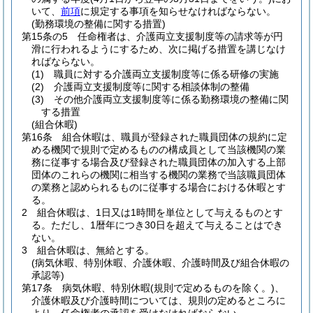
いて、
前項
に規定する事項を知らせなければならない。
(勤務環境の整備に関する措置)
第15条の5
任命権者は、介護両立支援制度等の請求等が円
滑に行われるようにするため、次に掲げる措置を講じなけ
ればならない。
(1)
職員に対する介護両立支援制度等に係る研修の実施
(2)
介護両立支援制度等に関する相談体制の整備
(3)
その他介護両立支援制度等に係る勤務環境の整備に関
する措置
(組合休暇)
第16条
組合休暇は、職員が登録された職員団体の規約に定
める機関で規則で定めるものの構成員として当該機関の業
務に従事する場合及び登録された職員団体の加入する上部
団体のこれらの機関に相当する機関の業務で当該職員団体
の業務と認められるものに従事する場合における休暇とす
る。
2
組合休暇は、1日又は1時間を単位として与えるものとす
る。
ただし、1暦年につき30日を超えて与えることはでき
ない。
3
組合休暇は、無給とする。
(病気休暇、特別休暇、介護休暇、介護時間及び組合休暇の
承認等)
第17条
病気休暇、特別休暇
(規則で定めるものを除く。)
、
介護休暇及び介護時間については、規則の定めるところに