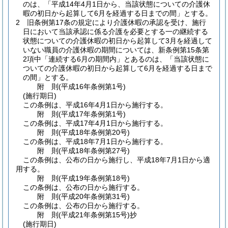
のは、「平成14年4月1日から、当該状態についての介護休
暇の初日から起算して6月を経過する日までの間」とする。
2
旧条例第17条の規定により介護休暇の承認を受け、施行
日において当該承認に係る介護を必要とする一の継続する
状態についての介護休暇の初日から起算して3月を経過して
いない職員の介護休暇の期間については、新条例第15条第
2項中「連続する6月の期間内」とあるのは、「当該状態に
ついての介護休暇の初日から起算して6月を経過する日まで
の間」とする。
附
則
(平成16年
条例第1号)
(施行期日)
この条例は、平成16年4月1日から施行する。
附
則
(平成17年
条例第1号)
この条例は、平成17年4月1日から施行する。
附
則
(平成18年
条例第20号)
この条例は、平成18年7月1日から施行する。
附
則
(平成18年
条例第27号)
この条例は、公布の日から施行し、平成18年7月1日から適
用する。
附
則
(平成19年
条例第18号)
この条例は、公布の日から施行する。
附
則
(平成20年
条例第31号)
この条例は、公布の日から施行する。
附
則
(平成21年
条例第15号)
抄
(施行期日)