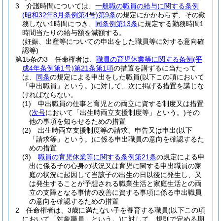
3
介護時間については、
一般職の職員の給与に関する条例
(昭和32年8月条例第4号)
第9条
の規定にかかわらず、その勤
務しない1時間につき、
同条例第13条
に規定する勤務時間1
時間当たりの給与額を減額する。
(妊娠、出産等についての申出をした職員等に対する意向確
認等)
第15条の3
任命権者は、
職員の育児休業等に関する条例
(平
成4年条例第1号)
第21条第1項
の措置を講ずるに当たって
は、
同条
の規定による申出をした職員
(以下この項において
「申出職員」という。)
に対して、次に掲げる措置を講じな
ければならない。
(1)
申出職員の仕事と育児との両立に資する制度又は措置
(
次号
において「出生時両立支援制度等」という。)
その
他の事項を知らせるための措置
(2)
出生時両立支援制度等の請求、申告又は申出
(以下
「請求等」という。)
に係る申出職員の意向を確認するた
めの措置
(3)
職員の育児休業等に関する条例第21条
の規定による申
出に係る子の心身の状況又は育児に関する申出職員の家
庭の状況に起因して当該子の出生の日以後に発生し、又
は発生することが予想される職業生活と家庭生活との両
立の支障となる事情の改善に資する事項に係る申出職員
の意向を確認するための措置
2
任命権者は、3歳に満たない子を養育する職員
(以下この項
において「対象職員」という。)
に対して、規則で定める期