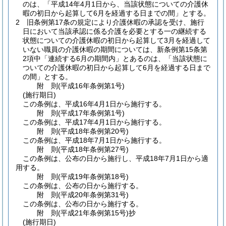
のは、「平成14年4月1日から、当該状態についての介護休
暇の初日から起算して6月を経過する日までの間」とする。
2
旧条例第17条の規定により介護休暇の承認を受け、施行
日において当該承認に係る介護を必要とする一の継続する
状態についての介護休暇の初日から起算して3月を経過して
いない職員の介護休暇の期間については、新条例第15条第
2項中「連続する6月の期間内」とあるのは、「当該状態に
ついての介護休暇の初日から起算して6月を経過する日まで
の間」とする。
附
則
(平成16年
条例第1号)
(施行期日)
この条例は、平成16年4月1日から施行する。
附
則
(平成17年
条例第1号)
この条例は、平成17年4月1日から施行する。
附
則
(平成18年
条例第20号)
この条例は、平成18年7月1日から施行する。
附
則
(平成18年
条例第27号)
この条例は、公布の日から施行し、平成18年7月1日から適
用する。
附
則
(平成19年
条例第18号)
この条例は、公布の日から施行する。
附
則
(平成20年
条例第31号)
この条例は、公布の日から施行する。
附
則
(平成21年
条例第15号)
抄
(施行期日)