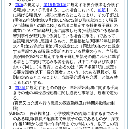
2
前項
の規定は、
第15条第1項
に規定する要介護者を介護す
る職員について準用する。
この場合において、
前項
中「次
に掲げる職員が、規則の定めるところにより、その子
(民法
(明治29年法律第89号)
第817条の2第1項の規定により職員
が当該職員との間における同項に規定する特別養子縁組の
成立について家庭裁判所に請求した者
(当該請求に係る家事
審判事件が裁判所に係属している場合に限る。)
であって、
当該職員が現に監護するもの、児童福祉法
(昭和22年法律第
164号)
第27条第1項第3号の規定により同法第6条の4に規定
する里親である職員に委託されている児童のうち、当該職
員が同条第2号に規定する養子縁組里親その他これらに準ず
る者として規則で定める者を含む。以下この条及び次条に
おいて同じ。)
を養育」とあるのは「第15条第1項に規定す
る要介護者
(以下「要介護者」という。)
のある職員が、規
則の定めるところにより、当該要介護者を介護」と読み替
えるものとする。
3
前2項
に規定するもののほか、早出遅出勤務に関する手続
きその他の早出遅出勤務に関し必要な事項は、規則で定め
る。
(育児又は介護を行う職員の深夜勤務及び時間外勤務の制
限)
第8条の3
任命権者は、小学校就学の始期に達するまでの子
のある職員
(職員の配偶者で当該子の親であるものが、深夜
(午後10時から翌日の午前5時までの間をいう。以下この項