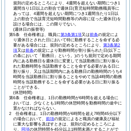
規則の定めるところにより、4週間を超えない期間につき1
週間当り1日以上の割合で週休日
(育児短時間勤務職員等に
あっては、4週間を超えない期間につき1週間当たり1日以
上の割合で当該育児短時間勤務等の内容に従った週休日)
を
設ける場合には、この限りでない。
(週休日の振替等)
第5条
任命権者は、職員に
第3条第1項
又は
前条
の規定によ
り週休日とされた日において特に勤務することを命ずる必
要がある場合には、規則の定めるところにより、
第3条第2
項
又は
前条
の規定により勤務時間が割り振られた日
(以下こ
の条において「勤務日」という。)
のうち規則で定める期間
内にある勤務日を週休日に変更して当該勤務日に割り振ら
れた勤務時間を当該勤務することを命ずる必要がある日に
割り振り、又は当該期間内にある勤務日の勤務時間のうち4
時間を当該勤務日に割り振ることをやめて当該4時間の勤務
時間を当該勤務することを命ずる必要がある日に割り振る
ことができる。
(休憩時間)
第6条
任命権者は、1日の勤務時間が6時間を超える場合に
おいては、少なくとも1時間の休憩時間を勤務時間の途中に
置かなければならない。
2
任命権者は、1日の勤務時間が6時間を超え7時間45分以下
の場合において、
前項
の規定によると職員の健康及び福祉
に重大な影響を及ぼすときは、規則の定めるところによ
り、
同項
の休憩時間を45分以上1時間未満とすることがで