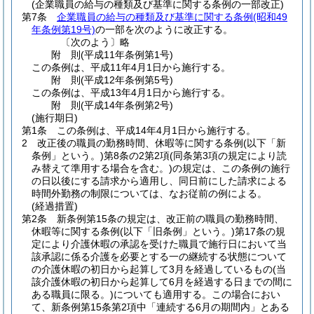
(企業職員の給与の種類及び基準に関する条例の一部改正)
第7条
企業職員の給与の種類及び基準に関する条例
(昭和49
年条例第19号)
の一部を次のように改正する。
〔次のよう〕略
附
則
(平成11年
条例第1号)
この条例は、平成11年4月1日から施行する。
附
則
(平成12年
条例第5号)
この条例は、平成13年4月1日から施行する。
附
則
(平成14年
条例第2号)
(施行期日)
第1条
この条例は、平成14年4月1日から施行する。
2
改正後の職員の勤務時間、休暇等に関する条例
(以下「新
条例」という。)
第8条の2第2項
(同条第3項の規定により読
み替えて準用する場合を含む。)
の規定は、この条例の施行
の日以後にする請求から適用し、同日前にした請求による
時間外勤務の制限については、なお従前の例による。
(経過措置)
第2条
新条例第15条の規定は、改正前の職員の勤務時間、
休暇等に関する条例
(以下「旧条例」という。)
第17条の規
定により介護休暇の承認を受けた職員で施行日において当
該承認に係る介護を必要とする一の継続する状態について
の介護休暇の初日から起算して3月を経過しているもの
(当
該介護休暇の初日から起算して6月を経過する日までの間に
ある職員に限る。)
についても適用する。
この場合におい
て、新条例第15条第2項中「連続する6月の期間内」とある