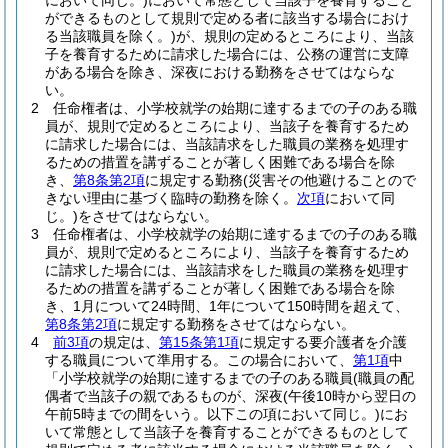
において同じ。)
において常態として当該子を養育すること
ができるものとして規則で定める者に該当する場合におけ
る当該職員を除く。)
が、規則の定めるところにより、当該
子を養育するために請求した場合には、公務の運営に支障
がある場合を除き、深夜における勤務をさせてはならな
い。
2
任命権者は、小学校就学の始期に達するまでの子のある職
員が、規則で定めるところにより、当該子を養育するため
に請求した場合には、当該請求をした職員の業務を処理す
るための措置を講ずることが著しく困難である場合を除
き、
第8条第2項
に規定する勤務
(災害その他避けることので
きない理由に基づく臨時の勤務を除く。
次項
において同
じ。)
をさせてはならない。
3
任命権者は、小学校就学の始期に達するまでの子のある職
員が、規則で定めるところにより、当該子を養育するため
に請求した場合には、当該請求をした職員の業務を処理す
るための措置を講ずることが著しく困難である場合を除
き、1月について24時間、1年について150時間を超えて、
第8条第2項
に規定する勤務をさせてはならない。
4
前3項
の規定は、
第15条第1項
に規定する要介護者を介護
する職員について準用する。
この場合において、
第1項
中
「小学校就学の始期に達するまでの子のある職員
(職員の配
偶者で当該子の親であるものが、深夜
(午後10時から翌日の
午前5時までの間をいう。以下この項において同じ。)
にお
いて常態として当該子を養育することができるものとして