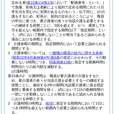
定める者
(
第15条の4第1項
において「配偶者等」という。)
で負傷、疾病又は老齢により規則で定める期間にわたり日
常生活を営むのに支障があるものをいう。以下同じ。)
の介
護をするため、町長が、規則の定めるところにより、職員
の申出に基づき、要介護者の各々が当該介護を必要とする
一の継続する状態ごとに、3回を超えず、かつ、通算して6
月を超えない範囲内で指定する期間
(以下「指定期間」とい
う。)
内において勤務しないことが相当であると認められる
場合における休暇とする。
2
介護休暇の期間は、指定期間内において必要と認められる
期間とする。
3
介護休暇については、
一般職の職員の給与に関する条例
(昭和32年8月条例第4号)
第9条
の規定にかかわらず、その勤
務しない1時間につき、
同条例第13条
に規定する勤務時間1
時間当たりの給与額を減額する。
(介護時間)
第15条の2
介護時間は、職員が要介護者の介護をするた
め、要介護者の各々が当該介護を必要とする一の継続する
状態ごとに、連続する3年の期間
(当該要介護者に係る指定
期間と重複する期間を除く。)
内において1日の勤務時間の
一部につき勤務しないことが相当であると認められる場合
における休暇とする。
2
介護時間の時間は、
前項
に規定する期間内において1日に
つき2時間を超えない範囲内で必要と認められる時間とす
る。