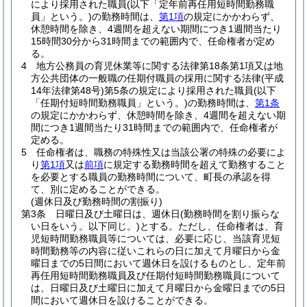
により採用された職員
(以下「定年前再任用短時間勤務職
員」という。)
の勤務時間は、
第1項
の規定にかかわらず、
休憩時間を除き、4週間を超えない期間につき1週間当たり
15時間30分から31時間までの範囲内で、任命権者が定め
る。
4
地方公務員の育児休業等に関する法律第18条第1項又は地
方公共団体の一般職の任期付職員の採用に関する法律
(平成
14年法律第48号)
第5条の規定により採用された職員
(以下
「任期付短時間勤務職員」という。)
の勤務時間は、
第1条
の規定にかかわらず、休憩時間を除き、4週間を超えない期
間につき1週間当たり31時間までの範囲内で、任命権者が
定める。
5
任命権者は、職務の特殊性又は当該公署の特殊の必要によ
り
第1項
又は
前項
に規定する勤務時間を超えて勤務すること
を必要とする職員の勤務時間について、町長の承認を得
て、別に定めることができる。
(週休日及び勤務時間の割振り)
第3条
日曜日及び土曜日は、週休日
(勤務時間を割り振らな
い日をいう。以下同じ。)
とする。
ただし、任命権者は、育
児短時間勤務職員等については、必要に応じ、当該育児短
時間勤務等の内容に従いこれらの日に加えて月曜日から金
曜日までの5日間において週休日を設けるものとし、定年前
再任用短時間勤務職員及び任期付短時間勤務職員について
は、日曜日及び土曜日に加えて月曜日から金曜日までの5日
間において週休日を設けることができる。