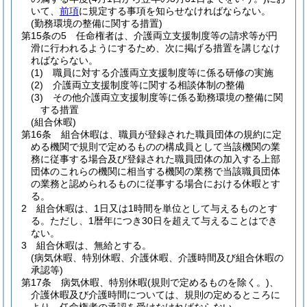
いて、
前項
に規定する事項を知らせなければならない。
(勤務環境の整備に関する措置)
第15条の5
任命権者は、介護両立支援制度等の請求等が円
滑に行われるようにするため、次に掲げる措置を講じなけ
ればならない。
(1)
職員に対する介護両立支援制度等に係る研修の実施
(2)
介護両立支援制度等に関する相談体制の整備
(3)
その他介護両立支援制度等に係る勤務環境の整備に関
する措置
(組合休暇)
第16条
組合休暇は、職員が登録された職員団体の規約に定
める機関で規則で定めるものの構成員として当該機関の業
務に従事する場合及び登録された職員団体の加入する上部
団体のこれらの機関に相当する機関の業務で当該職員団体
の業務と認められるものに従事する場合における休暇とす
る。
2
組合休暇は、1日又は1時間を単位として与えるものとす
る。
ただし、1暦年につき30日を超えて与えることはでき
ない。
3
組合休暇は、無給とする。
(病気休暇、特別休暇、介護休暇、介護時間及び組合休暇の
承認等)
第17条
病気休暇、特別休暇
(規則で定めるものを除く。)
、
介護休暇及び介護時間については、規則の定めるところに