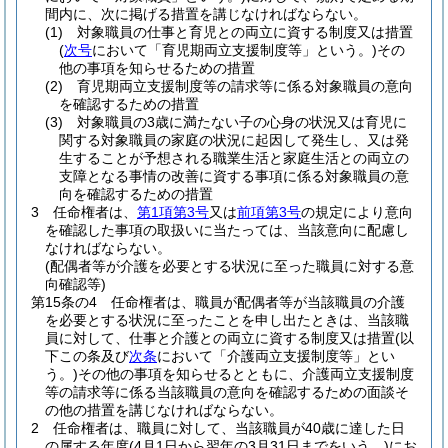
間内に、次に掲げる措置を講じなければならない。
(1)
対象職員の仕事と育児との両立に資する制度又は措置
(
次号
において「育児期両立支援制度等」という。)
その
他の事項を知らせるための措置
(2)
育児期両立支援制度等の請求等に係る対象職員の意向
を確認するための措置
(3)
対象職員の3歳に満たない子の心身の状況又は育児に
関する対象職員の家庭の状況に起因して発生し、又は発
生することが予想される職業生活と家庭生活との両立の
支障となる事情の改善に資する事項に係る対象職員の意
向を確認するための措置
3
任命権者は、
第1項第3号
又は
前項第3号
の規定により意向
を確認した事項の取扱いに当たっては、当該意向に配慮し
なければならない。
(配偶者等が介護を必要とする状況に至った職員に対する意
向確認等)
第15条の4
任命権者は、職員が配偶者等が当該職員の介護
を必要とする状況に至ったことを申し出たときは、当該職
員に対して、仕事と介護との両立に資する制度又は措置
(以
下この条及び
次条
において「介護両立支援制度等」とい
う。)
その他の事項を知らせるとともに、介護両立支援制度
等の請求等に係る当該職員の意向を確認するための面談そ
の他の措置を講じなければならない。
2
任命権者は、職員に対して、当該職員が40歳に達した日
の属する年度
(4月1日から翌年の3月31日までをいう。)
にお