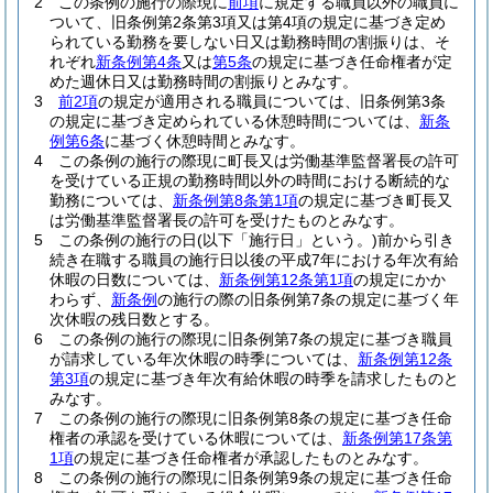
2
この条例の施行の際現に
前項
に規定する職員以外の職員に
ついて、旧条例第2条第3項又は第4項の規定に基づき定め
られている勤務を要しない日又は勤務時間の割振りは、そ
れぞれ
新条例第4条
又は
第5条
の規定に基づき任命権者が定
めた週休日又は勤務時間の割振りとみなす。
3
前2項
の規定が適用される職員については、旧条例第3条
の規定に基づき定められている休憩時間については、
新条
例第6条
に基づく休憩時間とみなす。
4
この条例の施行の際現に町長又は労働基準監督署長の許可
を受けている正規の勤務時間以外の時間における断続的な
勤務については、
新条例第8条第1項
の規定に基づき町長又
は労働基準監督署長の許可を受けたものとみなす。
5
この条例の施行の日
(以下「施行日」という。)
前から引き
続き在職する職員の施行日以後の平成7年における年次有給
休暇の日数については、
新条例第12条第1項
の規定にかか
わらず、
新条例
の施行の際の旧条例第7条の規定に基づく年
次休暇の残日数とする。
6
この条例の施行の際現に旧条例第7条の規定に基づき職員
が請求している年次休暇の時季については、
新条例第12条
第3項
の規定に基づき年次有給休暇の時季を請求したものと
みなす。
7
この条例の施行の際現に旧条例第8条の規定に基づき任命
権者の承認を受けている休暇については、
新条例第17条第
1項
の規定に基づき任命権者が承認したものとみなす。
8
この条例の施行の際現に旧条例第9条の規定に基づき任命