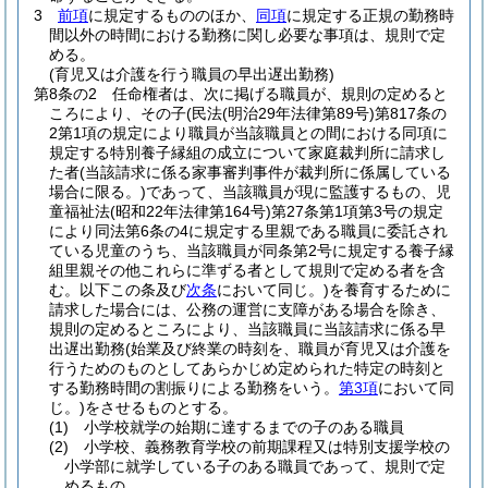
3
前項
に規定するもののほか、
同項
に規定する正規の勤務時
間以外の時間における勤務に関し必要な事項は、規則で定
める。
(育児又は介護を行う職員の早出遅出勤務)
第8条の2
任命権者は、次に掲げる職員が、規則の定めると
ころにより、その子
(民法
(明治29年法律第89号)
第817条の
2第1項の規定により職員が当該職員との間における同項に
規定する特別養子縁組の成立について家庭裁判所に請求し
た者
(当該請求に係る家事審判事件が裁判所に係属している
場合に限る。)
であって、当該職員が現に監護するもの、児
童福祉法
(昭和22年法律第164号)
第27条第1項第3号の規定
により同法第6条の4に規定する里親である職員に委託され
ている児童のうち、当該職員が同条第2号に規定する養子縁
組里親その他これらに準ずる者として規則で定める者を含
む。以下この条及び
次条
において同じ。)
を養育するために
請求した場合には、公務の運営に支障がある場合を除き、
規則の定めるところにより、当該職員に当該請求に係る早
出遅出勤務
(始業及び終業の時刻を、職員が育児又は介護を
行うためのものとしてあらかじめ定められた特定の時刻と
する勤務時間の割振りによる勤務をいう。
第3項
において同
じ。)
をさせるものとする。
(1)
小学校就学の始期に達するまでの子のある職員
(2)
小学校、義務教育学校の前期課程又は特別支援学校の
小学部に就学している子のある職員であって、規則で定
めるもの