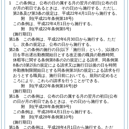
1
この条例は、公布の日の属する月の翌月の初日
(公布の日
が月の初日であるときは、その日)
から施行する。
ただし、
第2条及び第3条の規定は、平成22年4月1日から施行する。
附
則
(平成21年
条例第18号)
この条例は、平成22年4月1日から施行する。
附
則
(平成22年
条例第5号)
(施行期日)
第1条
この条例は、平成22年6月30日から施行する。
ただ
し、次条の規定は、公布の日から施行する。
第2条
この条例の施行の日
(以下「施行日」という。)
以後の
日を早出遅出勤務開始日とする改正後の職員の勤務時間、
休暇等に関する条例第8条の2の規定による請求、同条例第
8条の3第2項の規定による請求又は施行日以後の日を時間
外勤務制限開始日とする同条例第3項の規定による請求を行
おうとする職員は、施行日前においても、規則の定めると
ころにより、これらの請求を行うことができる。
附
則
(平成22年
条例第16号)
抄
(施行期日)
第1条
この条例は、公布の日の属する月の翌月の初日
(公布
の日が月の初日であるときは、その日)
から施行する。
附
則
(平成28年
条例第9号)
この条例は、平成28年4月1日から施行する。
附
則
(平成28年
条例第10号)
(施行期日)
第1条
この条例は、平成28年4月1日から施行する。
ただ