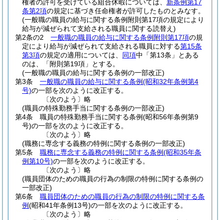
権者の許可を受けている組合休暇については、
新条例第17
条第2項
の規定に基づき任命権者が許可したものとみなす。
(一般職の職員の給与に関する条例附則第17項の規定により
給与が減ぜられて支給される職員に関する読替え)
第2条の2
一般職の職員の給与に関する条例附則第17項
の規
定により給与が減ぜられて支給される職員に対する
第15条
第3項
の規定の適用については、
同項
中「第13条」とある
のは、「附則第19項」とする。
(一般職の職員の給与に関する条例の一部改正)
第3条
一般職の職員の給与に関する条例
(昭和32年条例第4
号)
の一部を次のように改正する。
〔次のよう〕略
(職員の特殊勤務手当に関する条例の一部改正)
第4条
職員の特殊勤務手当に関する条例
(昭和56年条例第9
号)
の一部を次のように改正する。
〔次のよう〕略
(職務に専念する義務の特例に関する条例の一部改正)
第5条
職務に専念する義務の特例に関する条例
(昭和35年条
例第10号)
の一部を次のように改正する。
〔次のよう〕略
(職員団体のための職員の行為の制限の特例に関する条例の
一部改正)
第6条
職員団体のための職員の行為の制限の特例に関する条
例
(昭和41年条例13号)
の一部を次のように改正する。
〔次のよう〕略