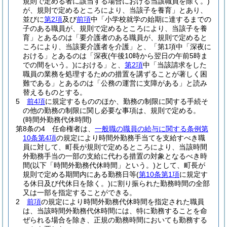
規則で定める者に該当する場合における当該職員を除く。)
が、規則で定めるところにより、当該子を養育」とあり、
並びに
第2項
及び
前項
中「小学校就学の始期に達するまでの
子のある職員が、規則で定めるところにより、当該子を養
育」とあるのは「要介護者のある職員が、規則で定めると
ころにより、当該要介護者を介護」と、「第1項中「深夜に
おける」とあるのは「深夜
(午後10時から翌日の午前5時ま
での間をいう。)
における」と、
第2項
中「当該請求をした
職員の業務を処理するための措置を講ずることが著しく困
難である」とあるのは「公務の運営に支障がある」と読み
替えるものとする。
5
前4項
に規定するもののほか、勤務の制限に関する手続そ
の他の勤務の制限に関し必要な事項は、規則で定める。
(時間外勤務代休時間)
第8条の4
任命権者は、
一般職の職員の給与に関する条例第
10条第4項
の規定により時間外勤務手当てを支給すべき職
員に対して、町長が規則で定めるところにより、当該時間
外勤務手当の一部の支給に代わる措置の対象となるべき時
間
(以下「時間外勤務代休時間」という。)
として、町長が
規則で定める期間内にある勤務日等
(
第10条第1項
に規定す
る休日及び代休日を除く。)
に割り振られた勤務時間の全部
又は一部を指定することができる。
2
前項
の規定により時間外勤務代休時間を指定された職員
は、当該時間外勤務代休時間には、特に勤務することを命
ぜられる場合を除き、正規の勤務時間においても勤務する