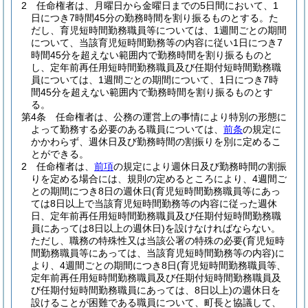
2
任命権者は、月曜日から金曜日までの5日間において、1
日につき7時間45分の勤務時間を割り振るものとする。
た
だし、育児短時間勤務職員等については、1週間ごとの期間
について、当該育児短時間勤務等の内容に従い1日につき7
時間45分を超えない範囲内で勤務時間を割り振るものと
し、定年前再任用短時間勤務職員及び任期付短時間勤務職
員については、1週間ごとの期間について、1日につき7時
間45分を超えない範囲内で勤務時間を割り振るものとす
る。
第4条
任命権者は、公務の運営上の事情により特別の形態に
よって勤務する必要のある職員については、
前条
の規定に
かかわらず、週休日及び勤務時間の割振りを別に定めるこ
とができる。
2
任命権者は、
前項
の規定により週休日及び勤務時間の割振
りを定める場合には、規則の定めるところにより、4週間ご
との期間につき8日の週休日
(育児短時間勤務職員等にあっ
ては8日以上で当該育児短時間勤務等の内容に従った週休
日、定年前再任用短時間勤務職員及び任期付短時間勤務職
員にあっては8日以上の週休日)
を設けなければならない。
ただし、職務の特殊性又は当該公署の特殊の必要
(育児短時
間勤務職員等にあっては、当該育児短時間勤務等の内容)
に
より、4週間ごとの期間につき8日
(育児短時間勤務職員等、
定年前再任用短時間勤務職員及び任期付短時間勤務職員及
び任期付短時間勤務職員にあっては、8日以上)
の週休日を
設けることが困難である職員について、町長と協議して、