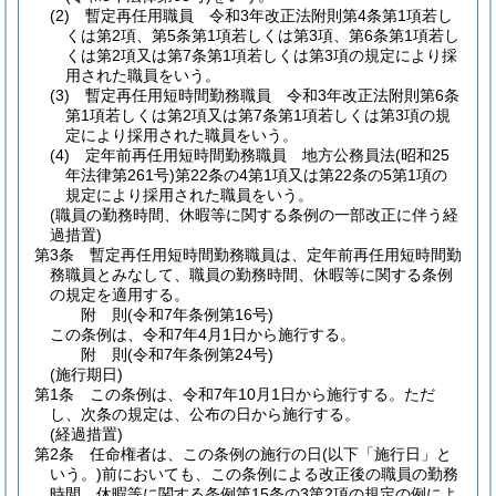
(2)
暫定再任用職員 令和3年改正法附則第4条第1項若し
くは第2項、第5条第1項若しくは第3項、第6条第1項若し
くは第2項又は第7条第1項若しくは第3項の規定により採
用された職員をいう。
(3)
暫定再任用短時間勤務職員 令和3年改正法附則第6条
第1項若しくは第2項又は第7条第1項若しくは第3項の規
定により採用された職員をいう。
(4)
定年前再任用短時間勤務職員 地方公務員法
(昭和25
年法律第261号)
第22条の4第1項又は第22条の5第1項の
規定により採用された職員をいう。
(職員の勤務時間、休暇等に関する条例の一部改正に伴う経
過措置)
第3条
暫定再任用短時間勤務職員は、定年前再任用短時間勤
務職員とみなして、職員の勤務時間、休暇等に関する条例
の規定を適用する。
附
則
(令和7年
条例第16号)
この条例は、令和7年4月1日から施行する。
附
則
(令和7年
条例第24号)
(施行期日)
第1条
この条例は、令和7年10月1日から施行する。
ただ
し、次条の規定は、公布の日から施行する。
(経過措置)
第2条
任命権者は、この条例の施行の日
(以下「施行日」と
いう。)
前においても、この条例による改正後の職員の勤務
時間、休暇等に関する条例第15条の3第2項の規定の例によ