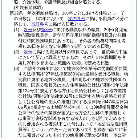
暇、介護休暇、介護時間及び組合休暇とする。
(年次有給休暇)
第12条
年次有給休暇は、1の年ごとにおける休暇とし、そ
の日数は、1の年において、
次の各号
に掲げる職員の区分に
応じて、
当該各号
に掲げる日数とする。
(1)
次号
及び
第3号
に掲げる職員以外の職員 20日
(育児短
時間勤務職員等、定年前再任用短時間勤務職員及び任期
付短時間勤務職員にあっては、その者の勤務時間等を考
慮し20日を超えない範囲内で規則で定める日数)
(2)
次号
に掲げる職員以外の職員であって、当該年の中途
において新たに職員となるもの その年の在職期間を考
慮し20日を超えない範囲内で規則で定める日数
(3)
当該年の前年において地方公営企業等の労働関係に関
する法律
(昭和27年法律第289号)
の適用を受ける職員、特
別職に属する地方公務員、川西町以外の地方公共団体の
職員、国家公務員又は地方住宅供給公社法
(昭和40年法律
第124号)
に規定する地方住宅供給公社若しくは地方道路
公社法
(昭和45年法律第82号)
に規定する地方道路公社若
しくは公有地の拡大の推進に関する法律
(昭和47年法律第
66号)
に規定する土地開発公社若しくは沖縄振興開発金融
公庫その他その業務が国又は地方公共団体の事務若しく
は事業と密接な関連を有する法人のうち規則で定めるも
のに使用される者
(以下この号において「地公労法適用職
員等」という。)
であった者であって引き続き当該年に新
たに職員となったものその他規則で定める職員 地公労