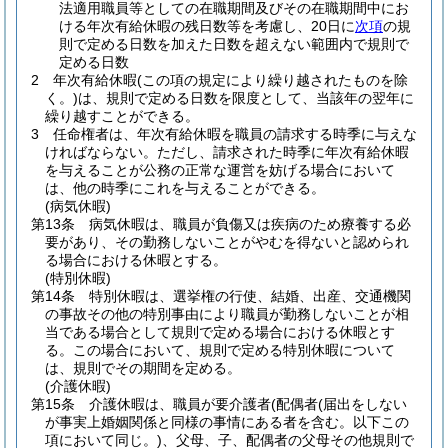
法適用職員等としての在職期間及びその在職期間中にお
ける年次有給休暇の残日数等を考慮し、20日に
次項
の規
則で定める日数を加えた日数を超えない範囲内で規則で
定める日数
2
年次有給休暇
(この項の規定により繰り越されたものを除
く。)
は、規則で定める日数を限度として、当該年の翌年に
繰り越すことができる。
3
任命権者は、年次有給休暇を職員の請求する時季に与えな
ければならない。
ただし、請求された時季に年次有給休暇
を与えることが公務の正常な運営を妨げる場合において
は、他の時季にこれを与えることができる。
(病気休暇)
第13条
病気休暇は、職員が負傷又は疾病のため療養する必
要があり、その勤務しないことがやむを得ないと認められ
る場合における休暇とする。
(特別休暇)
第14条
特別休暇は、選挙権の行使、結婚、出産、交通機関
の事故その他の特別事由により職員が勤務しないことが相
当である場合として規則で定める場合における休暇とす
る。
この場合において、規則で定める特別休暇について
は、規則でその期間を定める。
(介護休暇)
第15条
介護休暇は、職員が要介護者
(配偶者
(届出をしない
が事実上婚姻関係と同様の事情にある者を含む。以下この
項において同じ。)
、父母、子、配偶者の父母その他規則で