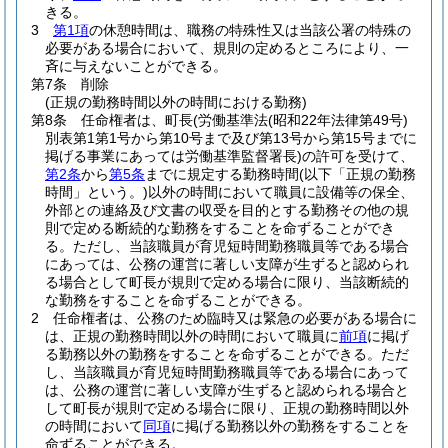
きる。
3
第1項
の休憩時間は、職務の特殊性又は当該公署の特殊の
必要がある場合において、規則の定めるところにより、一
斉に与えないことができる。
第7条
削除
(正規の勤務時間以外の時間における勤務)
第8条
任命権者は、町長
(労働基準法
(昭和22年法律第49号)
別表第1第1号から第10号まで及び第13号から第15号までに
掲げる事業にあっては労働基準監督署長)
の許可を受けて、
第2条
から
第5条
までに規定する勤務時間
(以下「正規の勤務
時間」という。)
以外の時間において職員に設備等の保全、
外部との連絡及び文書の収受を目的とする勤務その他の規
則で定める断続的な勤務をすることを命ずることができ
る。
ただし、当該職員が育児短時間勤務職員等である場合
にあっては、公務の運営に著しい支障が生ずると認められ
る場合として町長が規則で定める場合に限り、当該断続的
な勤務をすることを命ずることができる。
2
任命権者は、公務のため臨時又は緊急の必要がある場合に
は、正規の勤務時間以外の時間において職員に
前項
に掲げ
る勤務以外の勤務をすることを命ずることができる。
ただ
し、当該職員が育児短時間勤務職員等である場合にあって
は、公務の運営に著しい支障が生ずると認められる場合と
して町長が規則で定める場合に限り、正規の勤務時間以外
の時間において
同項
に掲げる勤務以外の勤務をすることを
命ずることができる。