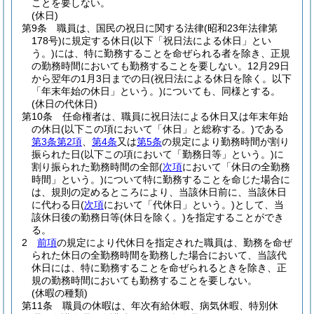
ことを要しない。
(休日)
第9条
職員は、国民の祝日に関する法律
(昭和23年法律第
178号)
に規定する休日
(以下「祝日法による休日」とい
う。)
には、特に勤務することを命ぜられる者を除き、正規
の勤務時間においても勤務することを要しない。
12月29日
から翌年の1月3日までの日
(祝日法による休日を除く。以下
「年末年始の休日」という。)
についても、同様とする。
(休日の代休日)
第10条
任命権者は、職員に祝日法による休日又は年末年始
の休日
(以下この項において「休日」と総称する。)
である
第3条第2項
、
第4条
又は
第5条
の規定により勤務時間が割り
振られた日
(以下この項において「勤務日等」という。)
に
割り振られた勤務時間の全部
(
次項
において「休日の全勤務
時間」という。)
について特に勤務することを命じた場合に
は、規則の定めるところにより、当該休日前に、当該休日
に代わる日
(
次項
において「代休日」という。)
として、当
該休日後の勤務日等
(休日を除く。)
を指定することができ
る。
2
前項
の規定により代休日を指定された職員は、勤務を命ぜ
られた休日の全勤務時間を勤務した場合において、当該代
休日には、特に勤務することを命ぜられるときを除き、正
規の勤務時間においても勤務することを要しない。
(休暇の種類)
第11条
職員の休暇は、年次有給休暇、病気休暇、特別休