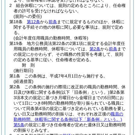
より、任命権者の承認を受けなければならない。
2
組合休暇については、規則の定めるところにより、任命権
者の許可を受けなければならない。
(規則への委任)
第18条
第12条
から
前条
までに規定するもののほか、休暇に
関する手続その他の休暇に関し必要な事項は、規則で定め
る。
(会計年度任用職員の勤務時間、休暇等)
第19条
地方公務員法第22条の2第1項に規定する会計年度任
用職員の勤務時間、休暇等については、
第2条
から
前条
まで
の規定にかかわらず、その職務の性質等を考慮して、規則
の定める基準に従い、任命権者が定める。
附
則
(施行期日)
第1条
この条例は、平成7年4月1日から施行する。
(経過措置)
第2条
この条例の施行の際現に改正前の職員の勤務時間、休
日及び休暇に関する条例
(以下「旧条例」という。)
第2条第
3項本文の規定に基づき月曜日から金曜日までの5日間にお
いて1日につき8時間の勤務時間が割り振られている職員に
ついて同条第4項の規定に基づき定められている勤務を要し
ない日又は勤務時間の割振りは、それぞれ改正後の
職員の
勤務時間、休暇等に関する条例
(以下「新条例」という。)
第5条
の規定に基づき任命権者が定めた週休日又は勤務時間
の割振りとみなす。