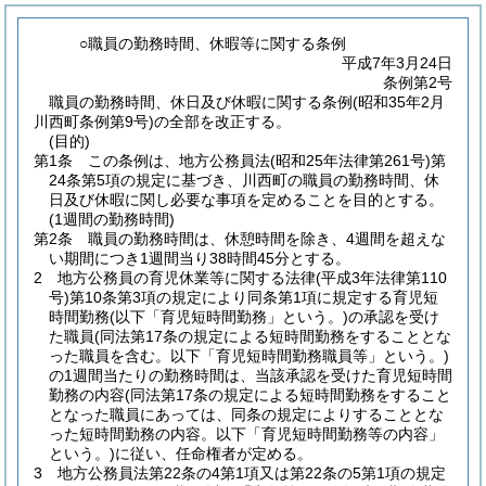
○職員の勤務時間、休暇等に関する条例
平成7年3月24日
条例第2号
職員の勤務時間、休日及び休暇に関する条例(昭和35年2月
川西町条例第9号)の全部を改正する。
(目的)
第1条
この条例は、地方公務員法
(昭和25年法律第261号)
第
24条第5項の規定に基づき、川西町の職員の勤務時間、休
日及び休暇に関し必要な事項を定めることを目的とする。
(1週間の勤務時間)
第2条
職員の勤務時間は、休憩時間を除き、4週間を超えな
い期間につき1週間当り38時間45分とする。
2
地方公務員の育児休業等に関する法律
(平成3年法律第110
号)
第10条第3項の規定により同条第1項に規定する育児短
時間勤務
(以下「育児短時間勤務」という。)
の承認を受け
た職員
(同法第17条の規定による短時間勤務をすることとな
った職員を含む。以下「育児短時間勤務職員等」という。)
の1週間当たりの勤務時間は、当該承認を受けた育児短時間
勤務の内容
(同法第17条の規定による短時間勤務をすること
となった職員にあっては、同条の規定によりすることとな
った短時間勤務の内容。以下「育児短時間勤務等の内容」
という。)
に従い、任命権者が定める。
3
地方公務員法第22条の4第1項又は第22条の5第1項の規定