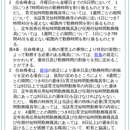
2
任命権者は、月曜日から金曜日までの5日間において、1
日につき7時間45分の勤務時間を割り振るものとする。
た
だし、育児短時間勤務職員等については、1週間ごとの期間
について、当該育児短時間勤務等の内容に従い1日につき7
時間45分を超えない範囲内で勤務時間を割り振るものと
し、定年前再任用短時間勤務職員及び任期付短時間勤務職
員については、1週間ごとの期間について、1日につき7時
間45分を超えない範囲内で勤務時間を割り振るものとす
る。
第4条
任命権者は、公務の運営上の事情により特別の形態に
よって勤務する必要のある職員については、
前条
の規定に
かかわらず、週休日及び勤務時間の割振りを別に定めるこ
とができる。
2
任命権者は、
前項
の規定により週休日及び勤務時間の割振
りを定める場合には、規則の定めるところにより、4週間ご
との期間につき8日の週休日
(育児短時間勤務職員等にあっ
ては8日以上で当該育児短時間勤務等の内容に従った週休
日、定年前再任用短時間勤務職員及び任期付短時間勤務職
員にあっては8日以上の週休日)
を設けなければならない。
ただし、職務の特殊性又は当該公署の特殊の必要
(育児短時
間勤務職員等にあっては、当該育児短時間勤務等の内容)
に
より、4週間ごとの期間につき8日
(育児短時間勤務職員等、
定年前再任用短時間勤務職員及び任期付短時間勤務職員及
び任期付短時間勤務職員にあっては、8日以上)
の週休日を
設けることが困難である職員について、町長と協議して、