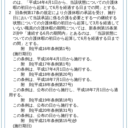
のは、「平成14年4月1日から、当該状態についての介護休
暇の初日から起算して6月を経過する日までの間」とする。
2
旧条例第17条の規定により介護休暇の承認を受け、施行
日において当該承認に係る介護を必要とする一の継続する
状態についての介護休暇の初日から起算して3月を経過して
いない職員の介護休暇の期間については、新条例第15条第
2項中「連続する6月の期間内」とあるのは、「当該状態に
ついての介護休暇の初日から起算して6月を経過する日まで
の間」とする。
附
則
(平成16年
条例第1号)
(施行期日)
この条例は、平成16年4月1日から施行する。
附
則
(平成17年
条例第1号)
この条例は、平成17年4月1日から施行する。
附
則
(平成18年
条例第20号)
この条例は、平成18年7月1日から施行する。
附
則
(平成18年
条例第27号)
この条例は、公布の日から施行し、平成18年7月1日から適
用する。
附
則
(平成19年
条例第18号)
この条例は、公布の日から施行する。
附
則
(平成20年
条例第31号)
この条例は、公布の日から施行する。
附
則
(平成21年
条例第15号)
抄
(施行期日)