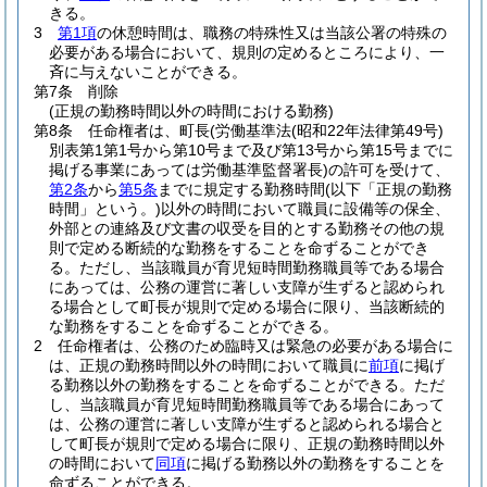
きる。
3
第1項
の休憩時間は、職務の特殊性又は当該公署の特殊の
必要がある場合において、規則の定めるところにより、一
斉に与えないことができる。
第7条
削除
(正規の勤務時間以外の時間における勤務)
第8条
任命権者は、町長
(労働基準法
(昭和22年法律第49号)
別表第1第1号から第10号まで及び第13号から第15号までに
掲げる事業にあっては労働基準監督署長)
の許可を受けて、
第2条
から
第5条
までに規定する勤務時間
(以下「正規の勤務
時間」という。)
以外の時間において職員に設備等の保全、
外部との連絡及び文書の収受を目的とする勤務その他の規
則で定める断続的な勤務をすることを命ずることができ
る。
ただし、当該職員が育児短時間勤務職員等である場合
にあっては、公務の運営に著しい支障が生ずると認められ
る場合として町長が規則で定める場合に限り、当該断続的
な勤務をすることを命ずることができる。
2
任命権者は、公務のため臨時又は緊急の必要がある場合に
は、正規の勤務時間以外の時間において職員に
前項
に掲げ
る勤務以外の勤務をすることを命ずることができる。
ただ
し、当該職員が育児短時間勤務職員等である場合にあって
は、公務の運営に著しい支障が生ずると認められる場合と
して町長が規則で定める場合に限り、正規の勤務時間以外
の時間において
同項
に掲げる勤務以外の勤務をすることを
命ずることができる。