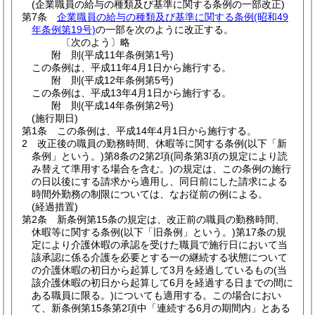
(企業職員の給与の種類及び基準に関する条例の一部改正)
第7条
企業職員の給与の種類及び基準に関する条例
(昭和49
年条例第19号)
の一部を次のように改正する。
〔次のよう〕略
附
則
(平成11年
条例第1号)
この条例は、平成11年4月1日から施行する。
附
則
(平成12年
条例第5号)
この条例は、平成13年4月1日から施行する。
附
則
(平成14年
条例第2号)
(施行期日)
第1条
この条例は、平成14年4月1日から施行する。
2
改正後の職員の勤務時間、休暇等に関する条例
(以下「新
条例」という。)
第8条の2第2項
(同条第3項の規定により読
み替えて準用する場合を含む。)
の規定は、この条例の施行
の日以後にする請求から適用し、同日前にした請求による
時間外勤務の制限については、なお従前の例による。
(経過措置)
第2条
新条例第15条の規定は、改正前の職員の勤務時間、
休暇等に関する条例
(以下「旧条例」という。)
第17条の規
定により介護休暇の承認を受けた職員で施行日において当
該承認に係る介護を必要とする一の継続する状態について
の介護休暇の初日から起算して3月を経過しているもの
(当
該介護休暇の初日から起算して6月を経過する日までの間に
ある職員に限る。)
についても適用する。
この場合におい
て、新条例第15条第2項中「連続する6月の期間内」とある