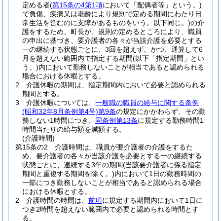
定める者
(
第15条の4第1項
において「配偶者等」という。)
で負傷、疾病又は老齢により規則で定める期間にわたり日
常生活を営むのに支障があるものをいう。以下同じ。)
の介
護をするため、町長が、規則の定めるところにより、職員
の申出に基づき、要介護者の各々が当該介護を必要とする
一の継続する状態ごとに、3回を超えず、かつ、通算して6
月を超えない範囲内で指定する期間
(以下「指定期間」とい
う。)
内において勤務しないことが相当であると認められる
場合における休暇とする。
2
介護休暇の期間は、指定期間内において必要と認められる
期間とする。
3
介護休暇については、
一般職の職員の給与に関する条例
(昭和32年8月条例第4号)
第9条
の規定にかかわらず、その勤
務しない1時間につき、
同条例第13条
に規定する勤務時間1
時間当たりの給与額を減額する。
(介護時間)
第15条の2
介護時間は、職員が要介護者の介護をするた
め、要介護者の各々が当該介護を必要とする一の継続する
状態ごとに、連続する3年の期間
(当該要介護者に係る指定
期間と重複する期間を除く。)
内において1日の勤務時間の
一部につき勤務しないことが相当であると認められる場合
における休暇とする。
2
介護時間の時間は、
前項
に規定する期間内において1日に
つき2時間を超えない範囲内で必要と認められる時間とす
る。