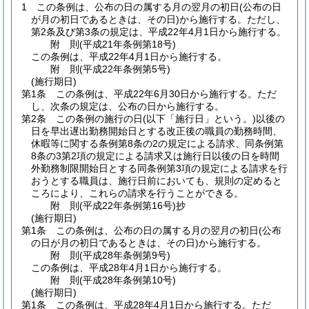
1
この条例は、公布の日の属する月の翌月の初日
(公布の日
が月の初日であるときは、その日)
から施行する。
ただし、
第2条及び第3条の規定は、平成22年4月1日から施行する。
附
則
(平成21年
条例第18号)
この条例は、平成22年4月1日から施行する。
附
則
(平成22年
条例第5号)
(施行期日)
第1条
この条例は、平成22年6月30日から施行する。
ただ
し、次条の規定は、公布の日から施行する。
第2条
この条例の施行の日
(以下「施行日」という。)
以後の
日を早出遅出勤務開始日とする改正後の職員の勤務時間、
休暇等に関する条例第8条の2の規定による請求、同条例第
8条の3第2項の規定による請求又は施行日以後の日を時間
外勤務制限開始日とする同条例第3項の規定による請求を行
おうとする職員は、施行日前においても、規則の定めると
ころにより、これらの請求を行うことができる。
附
則
(平成22年
条例第16号)
抄
(施行期日)
第1条
この条例は、公布の日の属する月の翌月の初日
(公布
の日が月の初日であるときは、その日)
から施行する。
附
則
(平成28年
条例第9号)
この条例は、平成28年4月1日から施行する。
附
則
(平成28年
条例第10号)
(施行期日)
第1条
この条例は、平成28年4月1日から施行する。
ただ