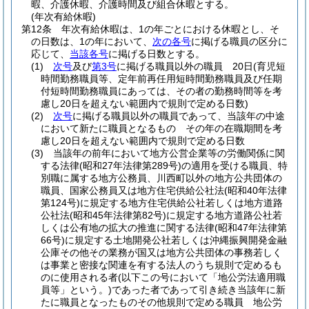
暇、介護休暇、介護時間及び組合休暇とする。
(年次有給休暇)
第12条
年次有給休暇は、1の年ごとにおける休暇とし、そ
の日数は、1の年において、
次の各号
に掲げる職員の区分に
応じて、
当該各号
に掲げる日数とする。
(1)
次号
及び
第3号
に掲げる職員以外の職員 20日
(育児短
時間勤務職員等、定年前再任用短時間勤務職員及び任期
付短時間勤務職員にあっては、その者の勤務時間等を考
慮し20日を超えない範囲内で規則で定める日数)
(2)
次号
に掲げる職員以外の職員であって、当該年の中途
において新たに職員となるもの その年の在職期間を考
慮し20日を超えない範囲内で規則で定める日数
(3)
当該年の前年において地方公営企業等の労働関係に関
する法律
(昭和27年法律第289号)
の適用を受ける職員、特
別職に属する地方公務員、川西町以外の地方公共団体の
職員、国家公務員又は地方住宅供給公社法
(昭和40年法律
第124号)
に規定する地方住宅供給公社若しくは地方道路
公社法
(昭和45年法律第82号)
に規定する地方道路公社若
しくは公有地の拡大の推進に関する法律
(昭和47年法律第
66号)
に規定する土地開発公社若しくは沖縄振興開発金融
公庫その他その業務が国又は地方公共団体の事務若しく
は事業と密接な関連を有する法人のうち規則で定めるも
のに使用される者
(以下この号において「地公労法適用職
員等」という。)
であった者であって引き続き当該年に新
たに職員となったものその他規則で定める職員 地公労