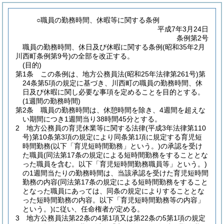
○職員の勤務時間、休暇等に関する条例
平成7年3月24日
条例第2号
職員の勤務時間、休日及び休暇に関する条例(昭和35年2月
川西町条例第9号)の全部を改正する。
(目的)
第1条
この条例は、地方公務員法
(昭和25年法律第261号)
第
24条第5項の規定に基づき、川西町の職員の勤務時間、休
日及び休暇に関し必要な事項を定めることを目的とする。
(1週間の勤務時間)
第2条
職員の勤務時間は、休憩時間を除き、4週間を超えな
い期間につき1週間当り38時間45分とする。
2
地方公務員の育児休業等に関する法律
(平成3年法律第110
号)
第10条第3項の規定により同条第1項に規定する育児短
時間勤務
(以下「育児短時間勤務」という。)
の承認を受け
た職員
(同法第17条の規定による短時間勤務をすることとな
った職員を含む。以下「育児短時間勤務職員等」という。)
の1週間当たりの勤務時間は、当該承認を受けた育児短時間
勤務の内容
(同法第17条の規定による短時間勤務をすること
となった職員にあっては、同条の規定によりすることとな
った短時間勤務の内容。以下「育児短時間勤務等の内容」
という。)
に従い、任命権者が定める。
3
地方公務員法第22条の4第1項又は第22条の5第1項の規定