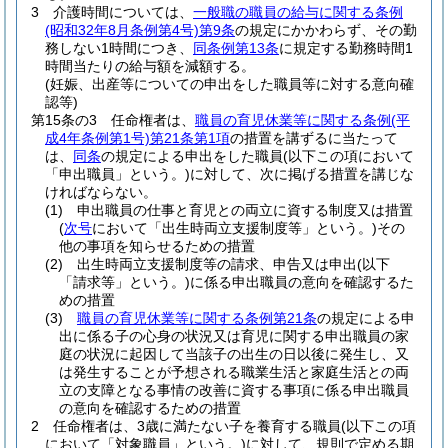
3
介護時間については、
一般職の職員の給与に関する条例
(昭和32年8月条例第4号)
第9条
の規定にかかわらず、その勤
務しない1時間につき、
同条例第13条
に規定する勤務時間1
時間当たりの給与額を減額する。
(妊娠、出産等についての申出をした職員等に対する意向確
認等)
第15条の3
任命権者は、
職員の育児休業等に関する条例
(平
成4年条例第1号)
第21条第1項
の措置を講ずるに当たって
は、
同条
の規定による申出をした職員
(以下この項において
「申出職員」という。)
に対して、次に掲げる措置を講じな
ければならない。
(1)
申出職員の仕事と育児との両立に資する制度又は措置
(
次号
において「出生時両立支援制度等」という。)
その
他の事項を知らせるための措置
(2)
出生時両立支援制度等の請求、申告又は申出
(以下
「請求等」という。)
に係る申出職員の意向を確認するた
めの措置
(3)
職員の育児休業等に関する条例第21条
の規定による申
出に係る子の心身の状況又は育児に関する申出職員の家
庭の状況に起因して当該子の出生の日以後に発生し、又
は発生することが予想される職業生活と家庭生活との両
立の支障となる事情の改善に資する事項に係る申出職員
の意向を確認するための措置
2
任命権者は、3歳に満たない子を養育する職員
(以下この項
において「対象職員」という。)
に対して、規則で定める期