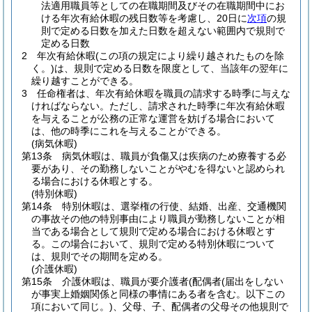
法適用職員等としての在職期間及びその在職期間中にお
ける年次有給休暇の残日数等を考慮し、20日に
次項
の規
則で定める日数を加えた日数を超えない範囲内で規則で
定める日数
2
年次有給休暇
(この項の規定により繰り越されたものを除
く。)
は、規則で定める日数を限度として、当該年の翌年に
繰り越すことができる。
3
任命権者は、年次有給休暇を職員の請求する時季に与えな
ければならない。
ただし、請求された時季に年次有給休暇
を与えることが公務の正常な運営を妨げる場合において
は、他の時季にこれを与えることができる。
(病気休暇)
第13条
病気休暇は、職員が負傷又は疾病のため療養する必
要があり、その勤務しないことがやむを得ないと認められ
る場合における休暇とする。
(特別休暇)
第14条
特別休暇は、選挙権の行使、結婚、出産、交通機関
の事故その他の特別事由により職員が勤務しないことが相
当である場合として規則で定める場合における休暇とす
る。
この場合において、規則で定める特別休暇について
は、規則でその期間を定める。
(介護休暇)
第15条
介護休暇は、職員が要介護者
(配偶者
(届出をしない
が事実上婚姻関係と同様の事情にある者を含む。以下この
項において同じ。)
、父母、子、配偶者の父母その他規則で