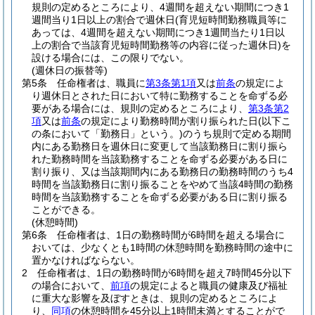
規則の定めるところにより、4週間を超えない期間につき1
週間当り1日以上の割合で週休日
(育児短時間勤務職員等に
あっては、4週間を超えない期間につき1週間当たり1日以
上の割合で当該育児短時間勤務等の内容に従った週休日)
を
設ける場合には、この限りでない。
(週休日の振替等)
第5条
任命権者は、職員に
第3条第1項
又は
前条
の規定によ
り週休日とされた日において特に勤務することを命ずる必
要がある場合には、規則の定めるところにより、
第3条第2
項
又は
前条
の規定により勤務時間が割り振られた日
(以下こ
の条において「勤務日」という。)
のうち規則で定める期間
内にある勤務日を週休日に変更して当該勤務日に割り振ら
れた勤務時間を当該勤務することを命ずる必要がある日に
割り振り、又は当該期間内にある勤務日の勤務時間のうち4
時間を当該勤務日に割り振ることをやめて当該4時間の勤務
時間を当該勤務することを命ずる必要がある日に割り振る
ことができる。
(休憩時間)
第6条
任命権者は、1日の勤務時間が6時間を超える場合に
おいては、少なくとも1時間の休憩時間を勤務時間の途中に
置かなければならない。
2
任命権者は、1日の勤務時間が6時間を超え7時間45分以下
の場合において、
前項
の規定によると職員の健康及び福祉
に重大な影響を及ぼすときは、規則の定めるところによ
り、
同項
の休憩時間を45分以上1時間未満とすることがで