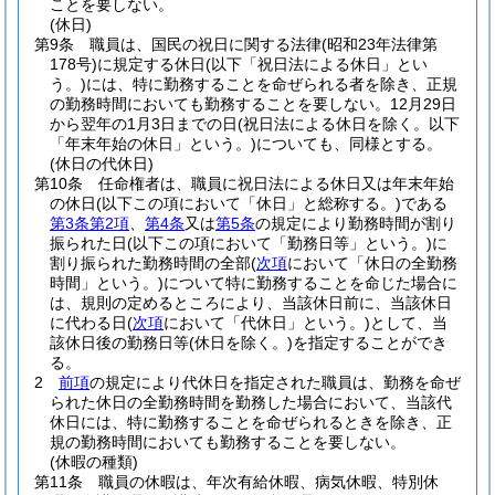
ことを要しない。
(休日)
第9条
職員は、国民の祝日に関する法律
(昭和23年法律第
178号)
に規定する休日
(以下「祝日法による休日」とい
う。)
には、特に勤務することを命ぜられる者を除き、正規
の勤務時間においても勤務することを要しない。
12月29日
から翌年の1月3日までの日
(祝日法による休日を除く。以下
「年末年始の休日」という。)
についても、同様とする。
(休日の代休日)
第10条
任命権者は、職員に祝日法による休日又は年末年始
の休日
(以下この項において「休日」と総称する。)
である
第3条第2項
、
第4条
又は
第5条
の規定により勤務時間が割り
振られた日
(以下この項において「勤務日等」という。)
に
割り振られた勤務時間の全部
(
次項
において「休日の全勤務
時間」という。)
について特に勤務することを命じた場合に
は、規則の定めるところにより、当該休日前に、当該休日
に代わる日
(
次項
において「代休日」という。)
として、当
該休日後の勤務日等
(休日を除く。)
を指定することができ
る。
2
前項
の規定により代休日を指定された職員は、勤務を命ぜ
られた休日の全勤務時間を勤務した場合において、当該代
休日には、特に勤務することを命ぜられるときを除き、正
規の勤務時間においても勤務することを要しない。
(休暇の種類)
第11条
職員の休暇は、年次有給休暇、病気休暇、特別休