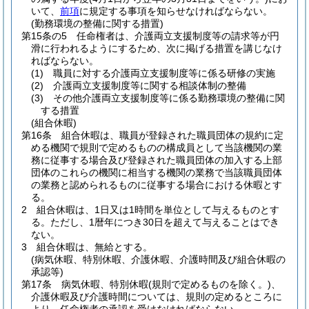
いて、
前項
に規定する事項を知らせなければならない。
(勤務環境の整備に関する措置)
第15条の5
任命権者は、介護両立支援制度等の請求等が円
滑に行われるようにするため、次に掲げる措置を講じなけ
ればならない。
(1)
職員に対する介護両立支援制度等に係る研修の実施
(2)
介護両立支援制度等に関する相談体制の整備
(3)
その他介護両立支援制度等に係る勤務環境の整備に関
する措置
(組合休暇)
第16条
組合休暇は、職員が登録された職員団体の規約に定
める機関で規則で定めるものの構成員として当該機関の業
務に従事する場合及び登録された職員団体の加入する上部
団体のこれらの機関に相当する機関の業務で当該職員団体
の業務と認められるものに従事する場合における休暇とす
る。
2
組合休暇は、1日又は1時間を単位として与えるものとす
る。
ただし、1暦年につき30日を超えて与えることはでき
ない。
3
組合休暇は、無給とする。
(病気休暇、特別休暇、介護休暇、介護時間及び組合休暇の
承認等)
第17条
病気休暇、特別休暇
(規則で定めるものを除く。)
、
介護休暇及び介護時間については、規則の定めるところに