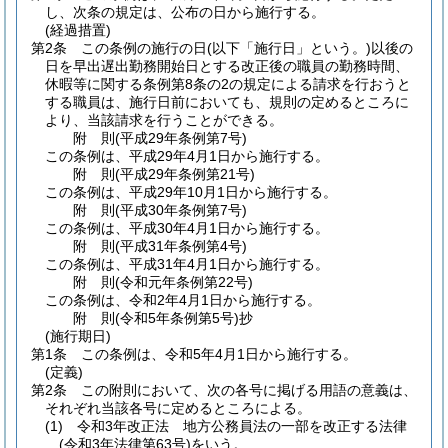
し、次条の規定は、公布の日から施行する。
(経過措置)
第2条
この条例の施行の日
(以下「施行日」という。)
以後の
日を早出遅出勤務開始日とする改正後の職員の勤務時間、
休暇等に関する条例第8条の2の規定による請求を行おうと
する職員は、施行日前においても、規則の定めるところに
より、当該請求を行うことができる。
附
則
(平成29年
条例第7号)
この条例は、平成29年4月1日から施行する。
附
則
(平成29年
条例第21号)
この条例は、平成29年10月1日から施行する。
附
則
(平成30年
条例第7号)
この条例は、平成30年4月1日から施行する。
附
則
(平成31年
条例第4号)
この条例は、平成31年4月1日から施行する。
附
則
(令和元年
条例第22号)
この条例は、令和2年4月1日から施行する。
附
則
(令和5年
条例第5号)
抄
(施行期日)
第1条
この条例は、令和5年4月1日から施行する。
(定義)
第2条
この附則において、次の各号に掲げる用語の意義は、
それぞれ当該各号に定めるところによる。
(1)
令和3年改正法 地方公務員法の一部を改正する法律
(令和3年法律第63号)
をいう。