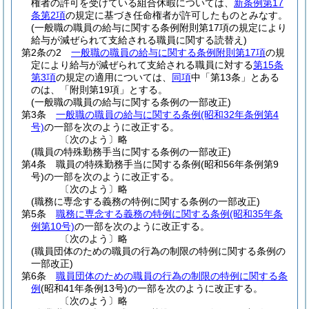
権者の許可を受けている組合休暇については、
新条例第17
条第2項
の規定に基づき任命権者が許可したものとみなす。
(一般職の職員の給与に関する条例附則第17項の規定により
給与が減ぜられて支給される職員に関する読替え)
第2条の2
一般職の職員の給与に関する条例附則第17項
の規
定により給与が減ぜられて支給される職員に対する
第15条
第3項
の規定の適用については、
同項
中「第13条」とある
のは、「附則第19項」とする。
(一般職の職員の給与に関する条例の一部改正)
第3条
一般職の職員の給与に関する条例
(昭和32年条例第4
号)
の一部を次のように改正する。
〔次のよう〕略
(職員の特殊勤務手当に関する条例の一部改正)
第4条
職員の特殊勤務手当に関する条例
(昭和56年条例第9
号)
の一部を次のように改正する。
〔次のよう〕略
(職務に専念する義務の特例に関する条例の一部改正)
第5条
職務に専念する義務の特例に関する条例
(昭和35年条
例第10号)
の一部を次のように改正する。
〔次のよう〕略
(職員団体のための職員の行為の制限の特例に関する条例の
一部改正)
第6条
職員団体のための職員の行為の制限の特例に関する条
例
(昭和41年条例13号)
の一部を次のように改正する。
〔次のよう〕略