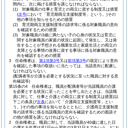
間内に、次に掲げる措置を講じなければならない。
(1)
対象職員の仕事と育児との両立に資する制度又は措置
(
次号
において「育児期両立支援制度等」という。)
その
他の事項を知らせるための措置
(2)
育児期両立支援制度等の請求等に係る対象職員の意向
を確認するための措置
(3)
対象職員の3歳に満たない子の心身の状況又は育児に
関する対象職員の家庭の状況に起因して発生し、又は発
生することが予想される職業生活と家庭生活との両立の
支障となる事情の改善に資する事項に係る対象職員の意
向を確認するための措置
3
任命権者は、
第1項第3号
又は
前項第3号
の規定により意向
を確認した事項の取扱いに当たっては、当該意向に配慮し
なければならない。
(配偶者等が介護を必要とする状況に至った職員に対する意
向確認等)
第15条の4
任命権者は、職員が配偶者等が当該職員の介護
を必要とする状況に至ったことを申し出たときは、当該職
員に対して、仕事と介護との両立に資する制度又は措置
(以
下この条及び
次条
において「介護両立支援制度等」とい
う。)
その他の事項を知らせるとともに、介護両立支援制度
等の請求等に係る当該職員の意向を確認するための面談そ
の他の措置を講じなければならない。
2
任命権者は、職員に対して、当該職員が40歳に達した日
の属する年度
(4月1日から翌年の3月31日までをいう。)
にお