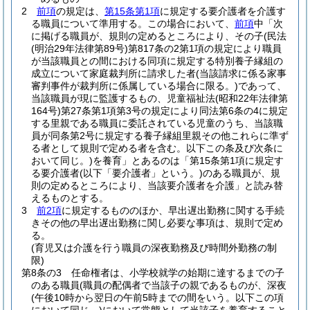
2
前項
の規定は、
第15条第1項
に規定する要介護者を介護す
る職員について準用する。
この場合において、
前項
中「次
に掲げる職員が、規則の定めるところにより、その子
(民法
(明治29年法律第89号)
第817条の2第1項の規定により職員
が当該職員との間における同項に規定する特別養子縁組の
成立について家庭裁判所に請求した者
(当該請求に係る家事
審判事件が裁判所に係属している場合に限る。)
であって、
当該職員が現に監護するもの、児童福祉法
(昭和22年法律第
164号)
第27条第1項第3号の規定により同法第6条の4に規定
する里親である職員に委託されている児童のうち、当該職
員が同条第2号に規定する養子縁組里親その他これらに準ず
る者として規則で定める者を含む。以下この条及び次条に
おいて同じ。)
を養育」とあるのは「第15条第1項に規定す
る要介護者
(以下「要介護者」という。)
のある職員が、規
則の定めるところにより、当該要介護者を介護」と読み替
えるものとする。
3
前2項
に規定するもののほか、早出遅出勤務に関する手続
きその他の早出遅出勤務に関し必要な事項は、規則で定め
る。
(育児又は介護を行う職員の深夜勤務及び時間外勤務の制
限)
第8条の3
任命権者は、小学校就学の始期に達するまでの子
のある職員
(職員の配偶者で当該子の親であるものが、深夜
(午後10時から翌日の午前5時までの間をいう。以下この項