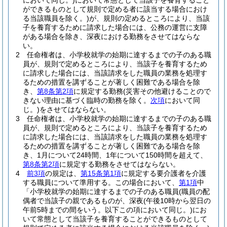
において同じ。)
において常態として当該子を養育すること
ができるものとして規則で定める者に該当する場合におけ
る当該職員を除く。)
が、規則の定めるところにより、当該
子を養育するために請求した場合には、公務の運営に支障
がある場合を除き、深夜における勤務をさせてはならな
い。
2
任命権者は、小学校就学の始期に達するまでの子のある職
員が、規則で定めるところにより、当該子を養育するため
に請求した場合には、当該請求をした職員の業務を処理す
るための措置を講ずることが著しく困難である場合を除
き、
第8条第2項
に規定する勤務
(災害その他避けることので
きない理由に基づく臨時の勤務を除く。
次項
において同
じ。)
をさせてはならない。
3
任命権者は、小学校就学の始期に達するまでの子のある職
員が、規則で定めるところにより、当該子を養育するため
に請求した場合には、当該請求をした職員の業務を処理す
るための措置を講ずることが著しく困難である場合を除
き、1月について24時間、1年について150時間を超えて、
第8条第2項
に規定する勤務をさせてはならない。
4
前3項
の規定は、
第15条第1項
に規定する要介護者を介護
する職員について準用する。
この場合において、
第1項
中
「小学校就学の始期に達するまでの子のある職員
(職員の配
偶者で当該子の親であるものが、深夜
(午後10時から翌日の
午前5時までの間をいう。以下この項において同じ。)
にお
いて常態として当該子を養育することができるものとして