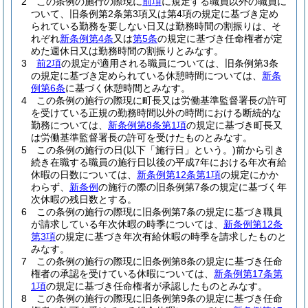
2
この条例の施行の際現に
前項
に規定する職員以外の職員に
ついて、旧条例第2条第3項又は第4項の規定に基づき定め
られている勤務を要しない日又は勤務時間の割振りは、そ
れぞれ
新条例第4条
又は
第5条
の規定に基づき任命権者が定
めた週休日又は勤務時間の割振りとみなす。
3
前2項
の規定が適用される職員については、旧条例第3条
の規定に基づき定められている休憩時間については、
新条
例第6条
に基づく休憩時間とみなす。
4
この条例の施行の際現に町長又は労働基準監督署長の許可
を受けている正規の勤務時間以外の時間における断続的な
勤務については、
新条例第8条第1項
の規定に基づき町長又
は労働基準監督署長の許可を受けたものとみなす。
5
この条例の施行の日
(以下「施行日」という。)
前から引き
続き在職する職員の施行日以後の平成7年における年次有給
休暇の日数については、
新条例第12条第1項
の規定にかか
わらず、
新条例
の施行の際の旧条例第7条の規定に基づく年
次休暇の残日数とする。
6
この条例の施行の際現に旧条例第7条の規定に基づき職員
が請求している年次休暇の時季については、
新条例第12条
第3項
の規定に基づき年次有給休暇の時季を請求したものと
みなす。
7
この条例の施行の際現に旧条例第8条の規定に基づき任命
権者の承認を受けている休暇については、
新条例第17条第
1項
の規定に基づき任命権者が承認したものとみなす。
8
この条例の施行の際現に旧条例第9条の規定に基づき任命