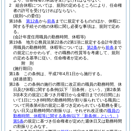
より、任命権者の承認を受けなければならない。
2
組合休暇については、規則の定めるところにより、任命権
者の許可を受けなければならない。
(規則への委任)
第18条
第12条
から
前条
までに規定するもののほか、休暇に
関する手続その他の休暇に関し必要な事項は、規則で定め
る。
(会計年度任用職員の勤務時間、休暇等)
第19条
地方公務員法第22条の2第1項に規定する会計年度任
用職員の勤務時間、休暇等については、
第2条
から
前条
まで
の規定にかかわらず、その職務の性質等を考慮して、規則
の定める基準に従い、任命権者が定める。
附
則
(施行期日)
第1条
この条例は、平成7年4月1日から施行する。
(経過措置)
第2条
この条例の施行の際現に改正前の職員の勤務時間、休
日及び休暇に関する条例
(以下「旧条例」という。)
第2条第
3項本文の規定に基づき月曜日から金曜日までの5日間にお
いて1日につき8時間の勤務時間が割り振られている職員に
ついて同条第4項の規定に基づき定められている勤務を要し
ない日又は勤務時間の割振りは、それぞれ改正後の
職員の
勤務時間、休暇等に関する条例
(以下「新条例」という。)
第5条
の規定に基づき任命権者が定めた週休日又は勤務時間
の割振りとみなす。