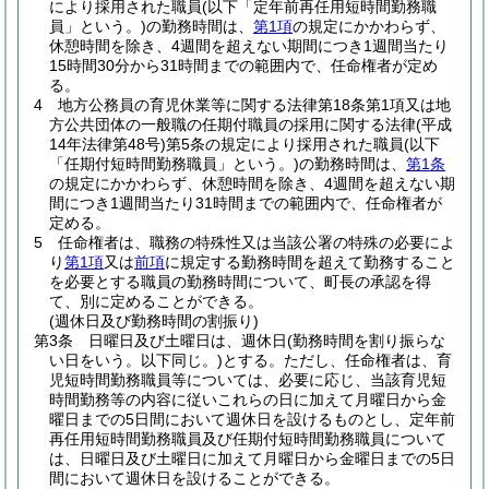
により採用された職員
(以下「定年前再任用短時間勤務職
員」という。)
の勤務時間は、
第1項
の規定にかかわらず、
休憩時間を除き、4週間を超えない期間につき1週間当たり
15時間30分から31時間までの範囲内で、任命権者が定め
る。
4
地方公務員の育児休業等に関する法律第18条第1項又は地
方公共団体の一般職の任期付職員の採用に関する法律
(平成
14年法律第48号)
第5条の規定により採用された職員
(以下
「任期付短時間勤務職員」という。)
の勤務時間は、
第1条
の規定にかかわらず、休憩時間を除き、4週間を超えない期
間につき1週間当たり31時間までの範囲内で、任命権者が
定める。
5
任命権者は、職務の特殊性又は当該公署の特殊の必要によ
り
第1項
又は
前項
に規定する勤務時間を超えて勤務すること
を必要とする職員の勤務時間について、町長の承認を得
て、別に定めることができる。
(週休日及び勤務時間の割振り)
第3条
日曜日及び土曜日は、週休日
(勤務時間を割り振らな
い日をいう。以下同じ。)
とする。
ただし、任命権者は、育
児短時間勤務職員等については、必要に応じ、当該育児短
時間勤務等の内容に従いこれらの日に加えて月曜日から金
曜日までの5日間において週休日を設けるものとし、定年前
再任用短時間勤務職員及び任期付短時間勤務職員について
は、日曜日及び土曜日に加えて月曜日から金曜日までの5日
間において週休日を設けることができる。