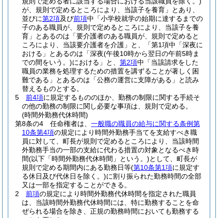
規則で定める者に該当する場合における当該職員を除く。)
が、規則で定めるところにより、当該子を養育」とあり、
並びに
第2項
及び
前項
中「小学校就学の始期に達するまでの
子のある職員が、規則で定めるところにより、当該子を養
育」とあるのは「要介護者のある職員が、規則で定めると
ころにより、当該要介護者を介護」と、「第1項中「深夜に
おける」とあるのは「深夜
(午後10時から翌日の午前5時ま
での間をいう。)
における」と、
第2項
中「当該請求をした
職員の業務を処理するための措置を講ずることが著しく困
難である」とあるのは「公務の運営に支障がある」と読み
替えるものとする。
5
前4項
に規定するもののほか、勤務の制限に関する手続そ
の他の勤務の制限に関し必要な事項は、規則で定める。
(時間外勤務代休時間)
第8条の4
任命権者は、
一般職の職員の給与に関する条例第
10条第4項
の規定により時間外勤務手当てを支給すべき職
員に対して、町長が規則で定めるところにより、当該時間
外勤務手当の一部の支給に代わる措置の対象となるべき時
間
(以下「時間外勤務代休時間」という。)
として、町長が
規則で定める期間内にある勤務日等
(
第10条第1項
に規定す
る休日及び代休日を除く。)
に割り振られた勤務時間の全部
又は一部を指定することができる。
2
前項
の規定により時間外勤務代休時間を指定された職員
は、当該時間外勤務代休時間には、特に勤務することを命
ぜられる場合を除き、正規の勤務時間においても勤務する