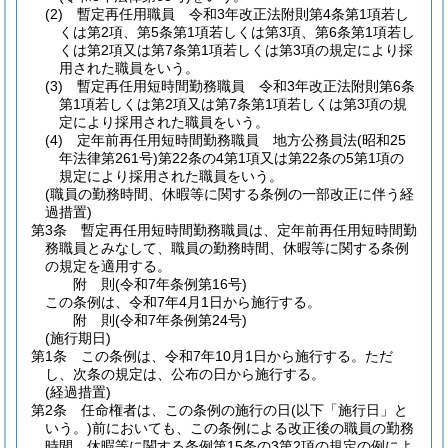
(2)
暫定再任用職員 令和3年改正法附則第4条第1項若し
くは第2項、第5条第1項若しくは第3項、第6条第1項若し
くは第2項又は第7条第1項若しくは第3項の規定により採
用された職員をいう。
(3)
暫定再任用短時間勤務職員 令和3年改正法附則第6条
第1項若しくは第2項又は第7条第1項若しくは第3項の規
定により採用された職員をいう。
(4)
定年前再任用短時間勤務職員 地方公務員法
(昭和25
年法律第261号)
第22条の4第1項又は第22条の5第1項の
規定により採用された職員をいう。
(職員の勤務時間、休暇等に関する条例の一部改正に伴う経
過措置)
第3条
暫定再任用短時間勤務職員は、定年前再任用短時間勤
務職員とみなして、職員の勤務時間、休暇等に関する条例
の規定を適用する。
附
則
(令和7年
条例第16号)
この条例は、令和7年4月1日から施行する。
附
則
(令和7年
条例第24号)
(施行期日)
第1条
この条例は、令和7年10月1日から施行する。
ただ
し、次条の規定は、公布の日から施行する。
(経過措置)
第2条
任命権者は、この条例の施行の日
(以下「施行日」と
いう。)
前においても、この条例による改正後の職員の勤務
時間、休暇等に関する条例第15条の3第2項の規定の例によ