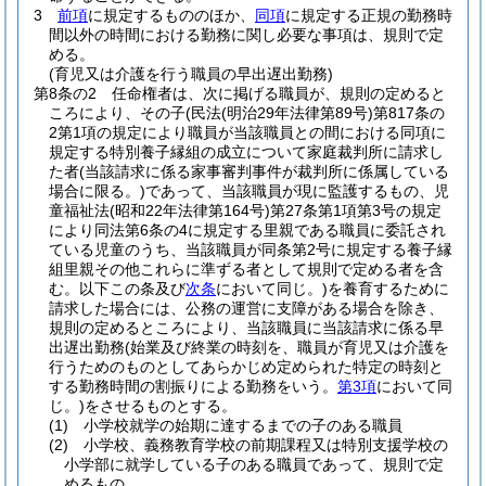
3
前項
に規定するもののほか、
同項
に規定する正規の勤務時
間以外の時間における勤務に関し必要な事項は、規則で定
める。
(育児又は介護を行う職員の早出遅出勤務)
第8条の2
任命権者は、次に掲げる職員が、規則の定めると
ころにより、その子
(民法
(明治29年法律第89号)
第817条の
2第1項の規定により職員が当該職員との間における同項に
規定する特別養子縁組の成立について家庭裁判所に請求し
た者
(当該請求に係る家事審判事件が裁判所に係属している
場合に限る。)
であって、当該職員が現に監護するもの、児
童福祉法
(昭和22年法律第164号)
第27条第1項第3号の規定
により同法第6条の4に規定する里親である職員に委託され
ている児童のうち、当該職員が同条第2号に規定する養子縁
組里親その他これらに準ずる者として規則で定める者を含
む。以下この条及び
次条
において同じ。)
を養育するために
請求した場合には、公務の運営に支障がある場合を除き、
規則の定めるところにより、当該職員に当該請求に係る早
出遅出勤務
(始業及び終業の時刻を、職員が育児又は介護を
行うためのものとしてあらかじめ定められた特定の時刻と
する勤務時間の割振りによる勤務をいう。
第3項
において同
じ。)
をさせるものとする。
(1)
小学校就学の始期に達するまでの子のある職員
(2)
小学校、義務教育学校の前期課程又は特別支援学校の
小学部に就学している子のある職員であって、規則で定
めるもの