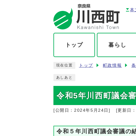
本
トップ
暮らし
トップ
町政情報
現在位置
あしあと
令和5年川西町議会
[公開日：
2024年5月24日
]
[更新日
令和５年川西町議会審議の