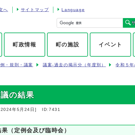
文へ
サイトマップ
Language
町政情報
町の施設
イベント
条例・規則・議案
議案-過去の掲示分（年度別）
令和５年
審議の結果
：
2024年5月24日
]
ID:7431
結果（定例会及び臨時会）