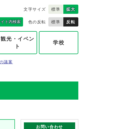
文字サイズ
標準
拡大
サイト内検索
色の反転
標準
反転
観光・イベン
学校
ト
の議案
お問い合わせ