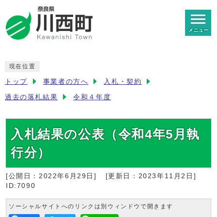
メニュー
現在位置
トップ
事業者の方へ
入札・契約
過去の落札結果
令和４年度
入札結果の公表（令和4年5月執
行分）
[公開日：
2022年6月29日
]
[更新日：
2023年11月2日
]
ID:7090
ソーシャルサイトへのリンクは別ウィンドウで開きます