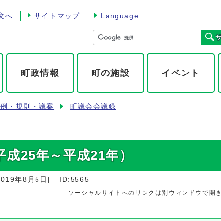
文へ
サイトマップ
Language
町政情報
町の施設
イベント
条例・規則・議案
町議会会議録
成25年～平成21年）
2019年8月5日
]
ID:5565
ソーシャルサイトへのリンクは別ウィンドウで開