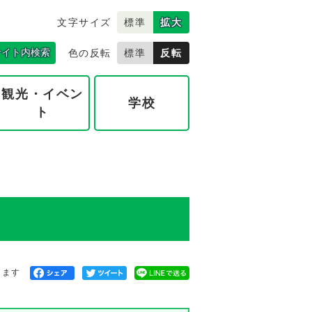
文字サイズ
標準
拡大
サイト内検索
色の反転
標準
反転
観光・イベン
学校
ト
きます