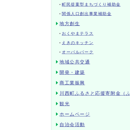
町民提案型まちづくり補助金
関係人口創出事業補助金
地方創生
おくやまテラス
えきのキッチン
オーバルパーク
地域公共交通
開発・建築
商工業振興
川西町ふるさと応援寄附金（
観光
ホームページ
自治会活動