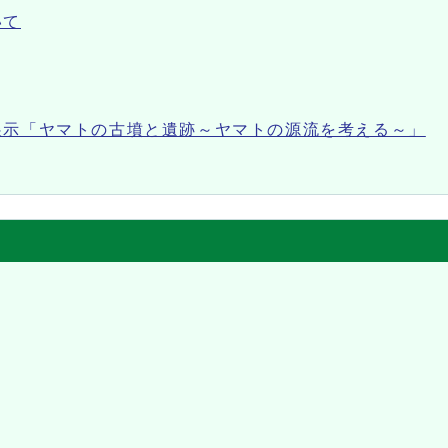
いて
展示「ヤマトの古墳と遺跡～ヤマトの源流を考える～」