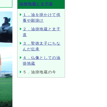
油掛地蔵と太子道
１．油を掛かけて供
養や願掛け
２．油掛地蔵と太子
道
３．聖徳太子にちな
んだ伝承
４．仏像としての油
掛地蔵
５．油掛地蔵の今