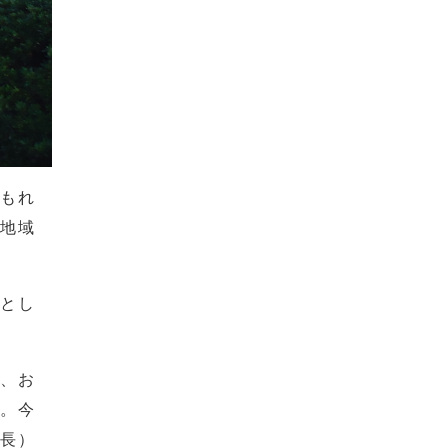
埋もれ
と地域
産とし
は、お
た。今
会長）