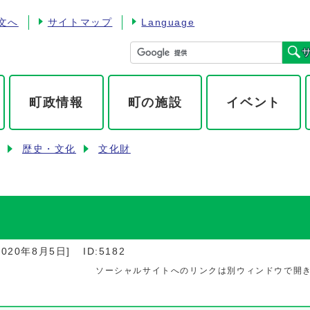
文へ
サイトマップ
Language
町政情報
町の施設
イベント
ト
歴史・文化
文化財
2020年8月5日
]
ID:5182
ソーシャルサイトへのリンクは別ウィンドウで開