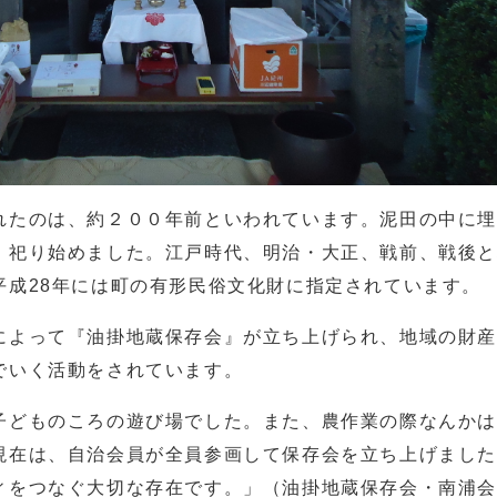
れたのは、約２００年前といわれています。泥田の中に
、祀り始めました。江戸時代、明治・大正、戦前、戦後
平成28年には町の有形民俗文化財に指定されています。
によって『油掛地蔵保存会』が立ち上げられ、地域の財
でいく活動をされています。
子どものころの遊び場でした。また、農作業の際なんか
現在は、自治会員が全員参画して保存会を立ち上げまし
ィをつなぐ大切な存在です。」（油掛地蔵保存会・南浦