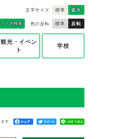
文字サイズ
標準
拡大
サイト内検索
色の反転
標準
反転
観光・イベン
学校
ト
きます