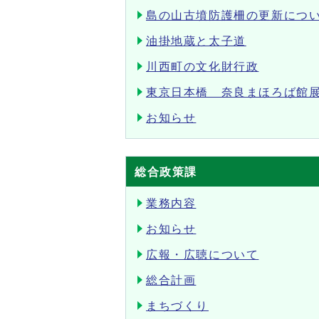
島の山古墳防護柵の更新につ
油掛地蔵と太子道
川西町の文化財行政
東京日本橋 奈良まほろば館
お知らせ
総合政策課
業務内容
お知らせ
広報・広聴について
総合計画
まちづくり