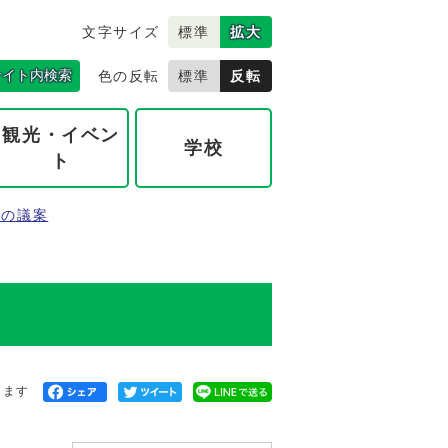
文字サイズ
標準
拡大
サイト内検索
色の反転
標準
反転
観光・イベン
学校
ト
年の議案
きます