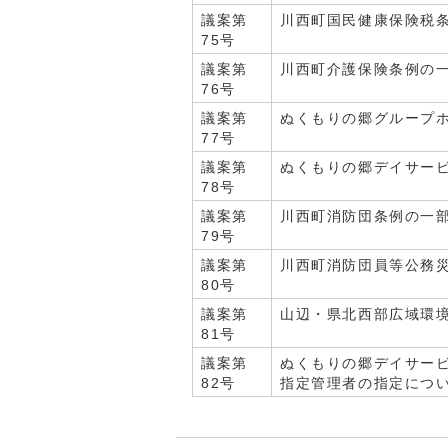
議案第
川西町国民健康保険税
75号
議案第
川西町介護保険条例の
76号
議案第
ぬくもりの郷グループ
77号
議案第
ぬくもりの郷デイサー
78号
議案第
川西町消防団条例の一
79号
議案第
川西町消防団員等公務
80号
議案第
山辺・県北西部広域環
81号
議案第
ぬくもりの郷デイサー
82号
指定管理者の指定につ