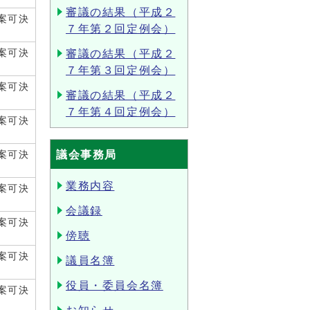
審議の結果（平成２
案可決
７年第２回定例会）
案可決
審議の結果（平成２
７年第３回定例会）
案可決
審議の結果（平成２
７年第４回定例会）
案可決
議会事務局
案可決
業務内容
案可決
会議録
案可決
傍聴
案可決
議員名簿
役員・委員会名簿
案可決