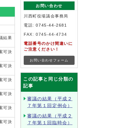
お問い合わせ
川西町役場議会事務局
電話:
0745-44-2681
FAX: 0745-44-4734
議結果
電話番号のかけ間違いに
ご注意ください！
案可決
お問い合わせフォーム
案可決
この記事と同じ分類の
案可決
記事
案可決
審議の結果（平成２
７年第１回定例会）
案可決
審議の結果（平成２
案可決
７年第１回臨時会）