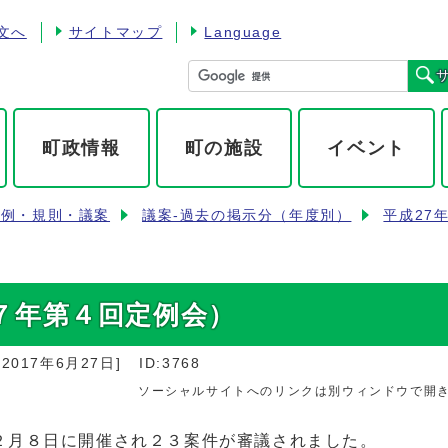
文へ
サイトマップ
Language
町政情報
町の施設
イベント
条例・規則・議案
議案-過去の掲示分（年度別）
平成27
７年第４回定例会）
：
2017年6月27日
]
ID:3768
ソーシャルサイトへのリンクは別ウィンドウで開
２月８日に開催され２３案件が審議されました。