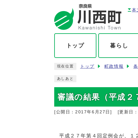
本
トップ
暮らし
トップ
町政情報
現在位置
あしあと
審議の結果（平成２
[公開日：
2017年6月27日
]
[更新日
平成２７年第４回定例会が、１