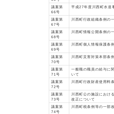
議案第
平成27年度川西町水道
66号
議案第
川西町行政組織条例の
67号
議案第
川西町情報公開条例の
68号
議案第
川西町個人情報保護条
69号
議案第
川西町災害対策本部条
70号
議案第
一般職の職員の給与に
71号
いて
議案第
川西町行政財産使用料
72号
議案第
川西町公の施設におけ
73号
改正について
議案第
川西町税条例等の一部
74号