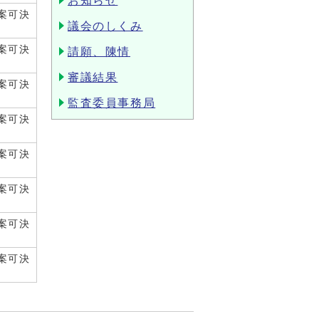
お知らせ
案可決
議会のしくみ
案可決
請願、陳情
審議結果
案可決
監査委員事務局
案可決
案可決
案可決
案可決
案可決