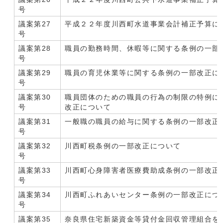
号
議案第27
平成２２年度川西町水道事業会計補正予算に
号
議案第28
職員の勤務時間、休暇等に関する条例の一部
号
議案第29
職員の育児休業等に関する条例の一部改正に
号
議案第30
職員団体のための職員の行為の制限の特例に
号
改正について
議案第31
一般職の職員の給与に関する条例の一部改正
号
議案第32
川西町税条例の一部改正について
号
議案第33
川西町心身障害者医療費助成条例の一部改正
号
議案第34
川西町ふれあいセンター条例の一部改正につ
号
議案第35
奈良県住宅新築資金等貸付金回収管理組合を