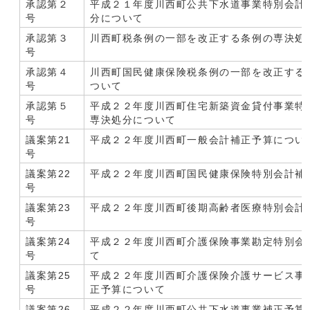
承認第２
平成２１年度川西町公共下水道事業特別会計
号
分について
承認第３
川西町税条例の一部を改正する条例の専決処
号
承認第４
川西町国民健康保険税条例の一部を改正する
号
ついて
承認第５
平成２２年度川西町住宅新築資金貸付事業特
号
専決処分について
議案第21
平成２２年度川西町一般会計補正予算につい
号
議案第22
平成２２年度川西町国民健康保険特別会計補
号
議案第23
平成２２年度川西町後期高齢者医療特別会計
号
議案第24
平成２２年度川西町介護保険事業勘定特別会
号
て
議案第25
平成２２年度川西町介護保険介護サービス事
号
正予算について
議案第26
平成２２年度川西町公共下水道事業補正予算