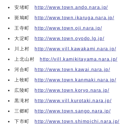
安堵町
http://www.town.ando.nara.jp/
斑鳩町
http://www.town.ikaruga.nara.jp/
王寺町
http://www.town.oji.nara.jp/
大淀町
http://www.town.oyodo.lg.jp/
川上村
http://www.vill.kawakami.nara.jp/
上北山村
http://vill.kamikitayama.nara.jp/
河合町
http://www.town.kawai.nara.jp/
上牧町
http://www.town.kanmaki.nara.jp/
広陵町
http://www.town.koryo.nara.jp/
黒滝村
http://www.vill.kurotaki.nara.jp/
三郷町
http://www.town.sango.nara.jp/
下市町
http://www.town.shimoichi.nara.jp/