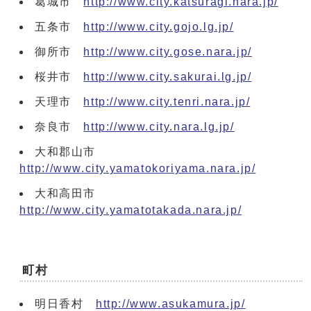
葛城市
http://www.city.katsuragi.nara.jp/
五条市
http://www.city.gojo.lg.jp/
御所市
http://www.city.gose.nara.jp/
桜井市
http://www.city.sakurai.lg.jp/
天理市
http://www.city.tenri.nara.jp/
奈良市
http://www.city.nara.lg.jp/
大和郡山市
http://www.city.yamatokoriyama.nara.jp/
大和高田市
http://www.city.yamatotakada.nara.jp/
町村
明日香村
http://www.asukamura.jp/