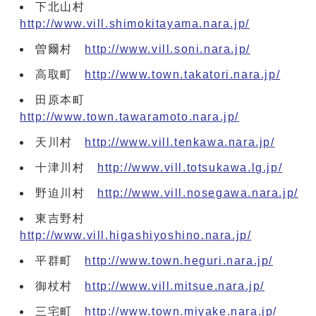
下北山村
http://www.vill.shimokitayama.nara.jp/
曽爾村
http://www.vill.soni.nara.jp/
高取町
http://www.town.takatori.nara.jp/
田原本町
http://www.town.tawaramoto.nara.jp/
天川村
http://www.vill.tenkawa.nara.jp/
十津川村
http://www.vill.totsukawa.lg.jp/
野迫川村
http://www.vill.nosegawa.nara.jp/
東吉野村
http://www.vill.higashiyoshino.nara.jp/
平群町
http://www.town.heguri.nara.jp/
御杖村
http://www.vill.mitsue.nara.jp/
三宅町
http://www.town.miyake.nara.jp/