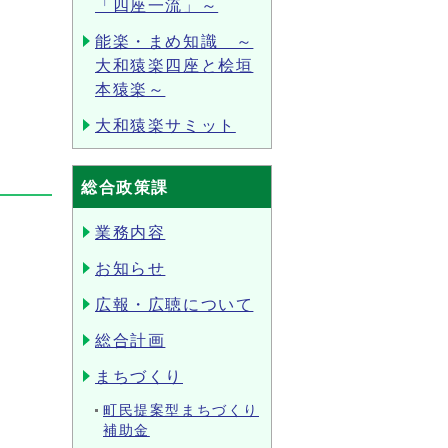
「四座一流」～
能楽・まめ知識 ～
。
大和猿楽四座と桧垣
本猿楽～
大和猿楽サミット
総合政策課
業務内容
お知らせ
広報・広聴について
総合計画
まちづくり
町民提案型まちづくり
補助金