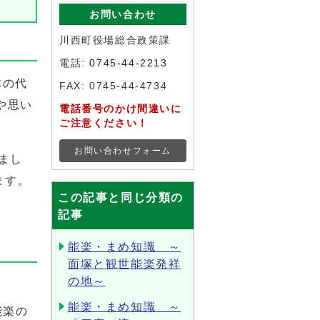
お問い合わせ
川西町役場総合政策課
電話:
0745-44-2213
体の代
FAX: 0745-44-4734
や思い
電話番号のかけ間違いに
ご注意ください！
お問い合わせフォーム
まし
ます。
この記事と同じ分類の
記事
能楽・まめ知識 ～
面塚と観世能楽発祥
の地～
能楽・まめ知識 ～
能楽の