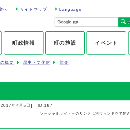
文へ
サイトマップ
Language
町政情報
町の施設
イベント
町の概要
歴史・文化財
能楽
：
2017年4月5日
]
ID:187
ソーシャルサイトへのリンクは別ウィンドウで開