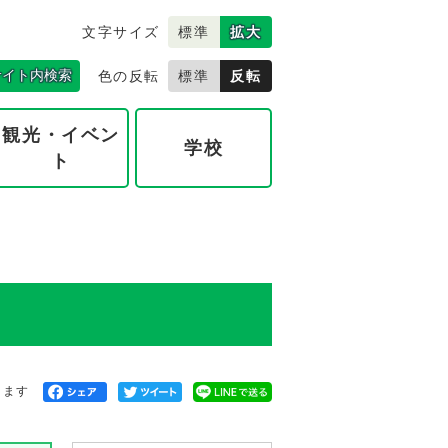
文字サイズ
標準
拡大
サイト内検索
色の反転
標準
反転
観光・イベン
学校
ト
きます