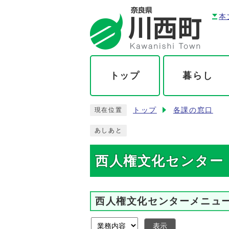
本
トップ
暮らし
トップ
各課の窓口
現在位置
あしあと
西人権文化センター
西人権文化センターメニュ
表示