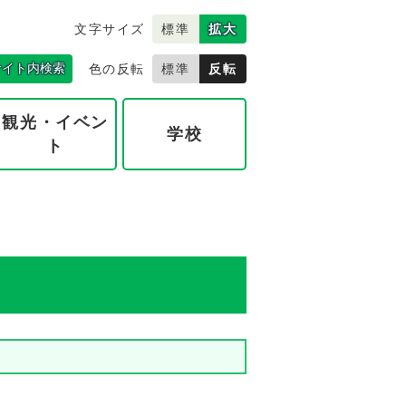
文字サイズ
標準
拡大
サイト内検索
色の反転
標準
反転
観光・イベン
学校
ト